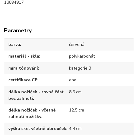
18894917.
Parametry
barva
červená
materiál - skla
polykarbonát
míra tónování
kategorie 3
certifikace CE
ano
délka nožiček - rovná část
8.5 cm
bez zahnutí
délka nožiček - včetně
12.5 cm
zahnutí nožičky
výška skel včetně obrouček
4.9 cm