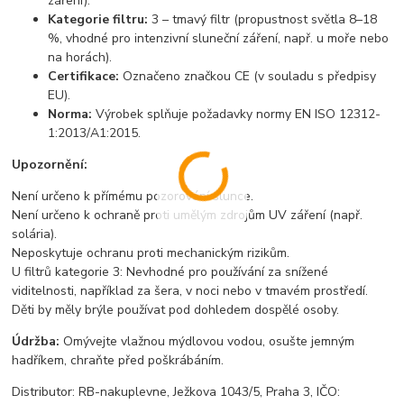
záření).
Kategorie filtru:
3 – tmavý filtr (propustnost světla 8–18
%, vhodné pro intenzivní sluneční záření, např. u moře nebo
na horách).
Certifikace:
Označeno značkou CE (v souladu s předpisy
EU).
Norma:
Výrobek splňuje požadavky normy EN ISO 12312-
1:2013/A1:2015.
Upozornění:
Není určeno k přímému pozorování slunce.
Není určeno k ochraně proti umělým zdrojům UV záření (např.
solária).
Neposkytuje ochranu proti mechanickým rizikům.
U filtrů kategorie 3: Nevhodné pro používání za snížené
viditelnosti, například za šera, v noci nebo v tmavém prostředí.
Děti by měly brýle používat pod dohledem dospělé osoby.
Údržba:
Omývejte vlažnou mýdlovou vodou, osušte jemným
hadříkem, chraňte před poškrábáním.
Distributor: RB-nakuplevne, Ježkova 1043/5, Praha 3, IČO: