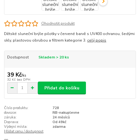
Ohodnotit produkt
Dětské sluneční brýle pilotky v červené barvě s UV400 ochranou, šedými
skly, plastovou obrubou a filtrem kategorie 3.
celý popis
Dostupnost
Skladem > 20 ks
39 Kč
/
ks
32 Kč
bez DPH
Přidat do košíku
Číslo produktu:
728
dovozce:
RB-nakuplevne
záruka:
24 měsíců
Doprava:
Od 49kč
Výdejní místa:
zdarma
Hlídat cenu / dostupnost