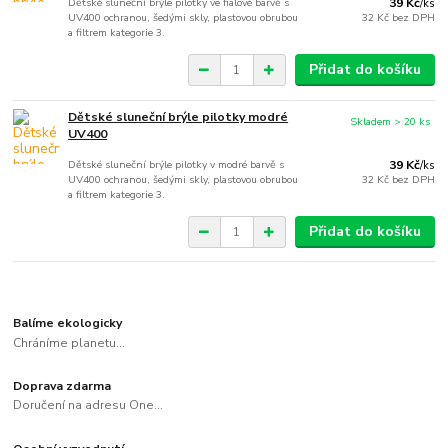
Dětské sluneční brýle pilotky ve fialové barvě s
39 Kč
/
ks
UV400 ochranou, šedými skly, plastovou obrubou
32 Kč
bez DPH
a filtrem kategorie 3.
Přidat do košíku
Dětské sluneční brýle pilotky modré
Skladem > 20 ks
UV400
Dětské sluneční brýle pilotky v modré barvě s
39 Kč
/
ks
UV400 ochranou, šedými skly, plastovou obrubou
32 Kč
bez DPH
a filtrem kategorie 3.
Přidat do košíku
Balíme ekologicky
Chráníme planetu...
Doprava zdarma
Doručení na adresu One...