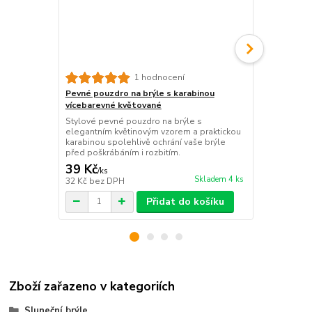
1 hodnocení
Pevné pouzdro na brýle s karabinou
Oboustranný
vícebarevné květované
Šroubováček
utahování šr
Stylové pevné pouzdro na brýle s
odšroubování
elegantním květinovým vzorem a praktickou
mít k dispozi
karabinou spolehlivě ochrání vaše brýle
před poškrábáním i rozbitím.
39 Kč
19 Kč
/
ks
/
ks
Skladem 4 ks
32 Kč
bez DPH
16 Kč
bez D
Přidat do košíku
Zboží zařazeno v kategoriích
Sluneční brýle