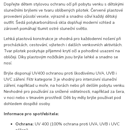
Dopřejte dětem stylovou ochranu očí při pobytu venku s dětskými
slunečními brýlemi ve tvaru oblíbených pilotek. Červené plastové
provedení působí vesele, výrazně a snadno oživí každý dětský
outfit. Šedá polykarbonátová skla doplňují moderní vzhled a
zároveň pomáhají tlumit ostré sluneční světlo.
Lehká plastová konstrukce je vhodná pro každodenní nošení při
procházkách, cestování, výletech i dalších venkovních aktivitách.
Tvar pilotek poskytuje příjemné krytí očí a pohodlné usazení na
obličeji. Díky plastovým nožičkám jsou brýle lehké a snadno se
nosí.
Brýle disponují UV400 ochranou proti škodlivému UVA, UVB i
UVC záření. Filtr kategorie 3 je vhodný pro intenzivní sluneční
záření, například u moře, na horách nebo při delším pobytu venku.
Nevhodné pro používání za snížené viditelnosti, například za šera,
v noci nebo v tmavém prostředí. Děti by měly brýle používat pod
dohledem dospělé osoby.
Informace pro spotřebitele:
Ochrana:
UV 400 (100% ochrana proti UVA, UVB i UVC