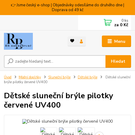
👉 Jsme český e-shop | Objednávky odesíláme do druhého dne |
Doprava od 49 kč
0
ks
za
0 Kč
Menu
Hledat
Úvod
Módní doplňky
Sluneční brýle
Dětské brýle
Dětské sluneční
brýle pilotky červené UV400
Dětské sluneční brýle pilotky
červené UV400