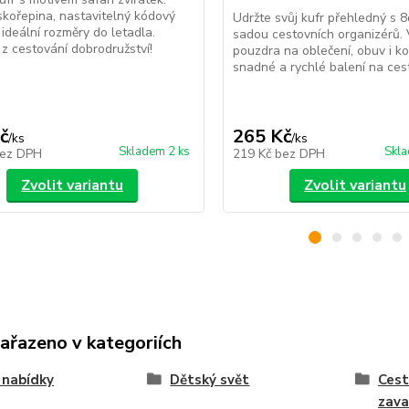
kořepina, nastavitelný kódový
Udržte svůj kufr přehledný s 8
ideální rozměry do letadla.
sadou cestovních organizérů.
 z cestování dobrodružství!
pouzdra na oblečení, obuv i k
snadné a rychlé balení na cesty
č
265 Kč
/
ks
/
ks
Skladem 2 ks
Skla
ez DPH
219 Kč
bez DPH
Zvolit variantu
Zvolit variantu
zařazeno v kategoriích
 nabídky
Dětský svět
Cest
zava