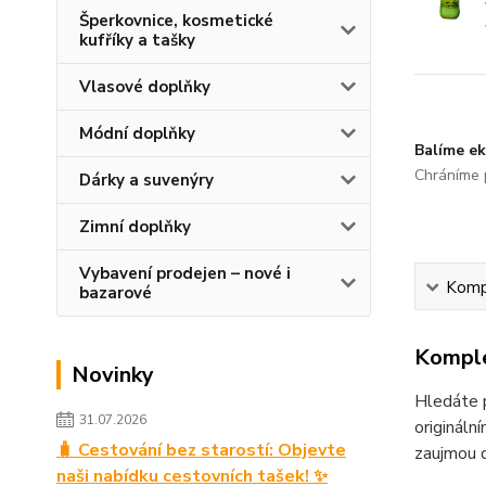
Šperkovnice, kosmetické
kufříky a tašky
Vlasové doplňky
Módní doplňky
Balíme ek
Chráníme p
Dárky a suvenýry
Zimní doplňky
Vybavení prodejen – nové i
Kompl
bazarové
Komple
Novinky
Hledáte p
31.07.2026
origináln
🧳 Cestování bez starostí: Objevte
zaujmou d
naši nabídku cestovních tašek! ✨