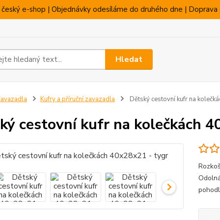
 český e-shop | Objednávky odesíláme do druhého dne | Doprava 
Hledat
avazadla
Kufry a příruční zavazadla
Dětský cestovní kufr na kolečk
ký cestovní kufr na kolečkách 4
Rozkoš
Odolná
pohodlí