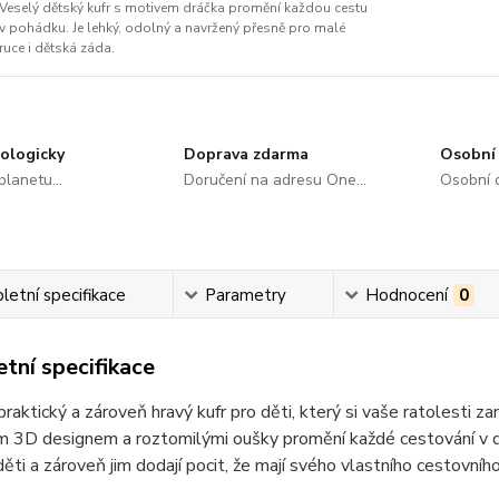
Veselý dětský kufr s motivem dráčka promění každou cestu
v pohádku. Je lehký, odolný a navržený přesně pro malé
ruce i dětská záda.
ologicky
Doprava zdarma
Osobní 
lanetu...
Doručení na adresu One...
Osobní o
etní specifikace
Parametry
Hodnocení
0
tní specifikace
raktický a zároveň hravý kufr pro děti, který si vaše ratolesti z
ím 3D designem a roztomilými oušky promění každé cestování v do
ěti a zároveň jim dodají pocit, že mají svého vlastního cestovního