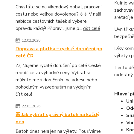
Kufr je v
Chystáte se na víkendový pobyt, pracovní
zachováv
cestu nebo velkou dovolenou? ✈️✈️ V naší
aretací j
nabídce cestovních tašek si vybere
opravdu každý! Připravili jsme p...
číst celé
Uvnitř ku
bezpečně 
12.02.2026
Díky komp
Doprava a platba – rychlé doručení po
výlety i 
celé ČR
Zajišťujeme rychlé doručení po celé České
Tento dět
republice za výhodné ceny. Vybrat si
radostný 
můžete mezi doručením na adresu nebo
pohodlným vyzvednutím na výdejním ...
Hlavní p
číst celé
Uni
22.01.2026
Odo
🎒 Jak vybrat správný batoh na každý
Sna
den
Vni
Kom
Batoh dnes není jen na výlety. Používáme