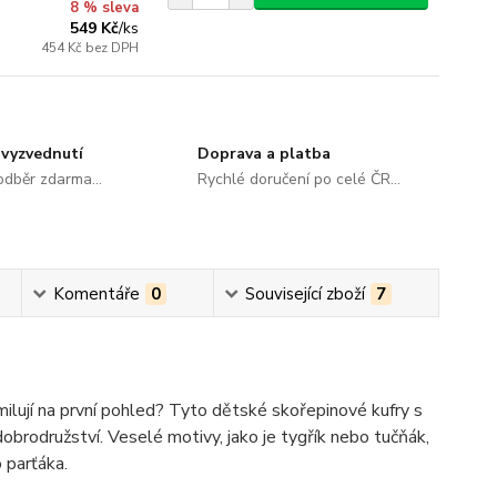
8 % sleva
549 Kč
/
ks
454 Kč
bez DPH
vyzvednutí
Doprava a platba
dběr zdarma...
Rychlé doručení po celé ČR...
Komentáře
0
Související zboží
7
amilují na první pohled? Tyto dětské skořepinové kufry s
brodružství. Veselé motivy, jako je tygřík nebo tučňák,
 parťáka.