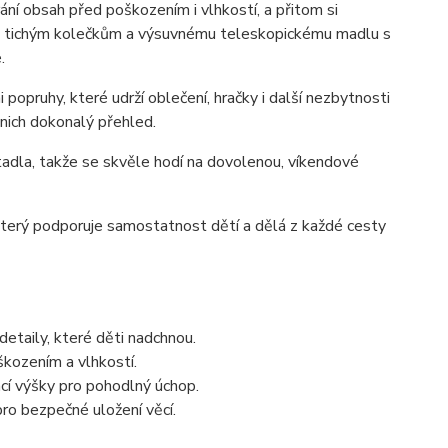
ání obsah před poškozením i vlhkostí, a přitom si
ma tichým kolečkům a výsuvnému teleskopickému madlu s
.
 popruhy, které udrží oblečení, hračky i další nezbytnosti
nich dokonalý přehled.
adla, takže se skvěle hodí na dovolenou, víkendové
 který podporuje samostatnost dětí a dělá z každé cesty
etaily, které děti nadchnou.
škozením a vlhkostí.
cí výšky pro pohodlný úchop.
pro bezpečné uložení věcí.