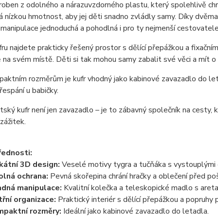
yroben z odolného a nárazuvzdorného plastu, který spolehlivě chr
á nízkou hmotnost, aby jej děti snadno zvládly samy. Díky dvě
e manipulace jednoduchá a pohodlná i pro ty nejmenší cestovatele
fru najdete prakticky řešený prostor s dělící přepážkou a fixačními
na svém místě. Děti si tak mohou samy zabalit své věci a mít o 
aktním rozměrům je kufr vhodný jako kabinové zavazadlo do let
přespání u babičky.
ský kufr není jen zavazadlo – je to zábavný společník na cesty,
zážitek.
řednosti:
kátní 3D design:
Veselé motivy tygra a tučňáka s vystouplými d
lná ochrana:
Pevná skořepina chrání hračky a oblečení před po
dná manipulace:
Kvalitní kolečka a teleskopické madlo s areta
třní organizace:
Praktický interiér s dělící přepážkou a popruhy 
paktní rozměry:
Ideální jako kabinové zavazadlo do letadla.