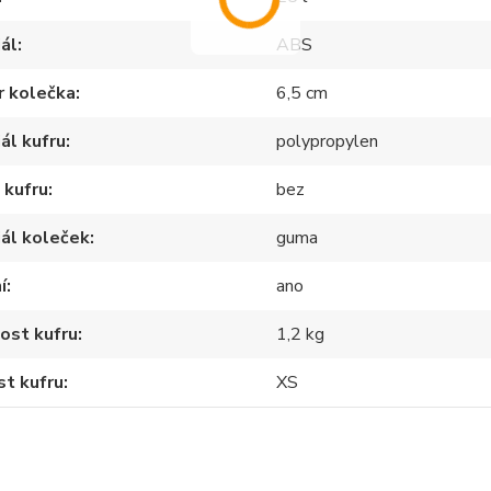
ál
ABS
r kolečka
6,5 cm
ál kufru
polypropylen
 kufru
bez
ál koleček
guma
í
ano
ost kufru
1,2 kg
st kufru
XS