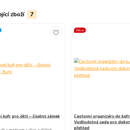
jící zboží
7
Akce
 kufr pro děti – číselný zámek
Cestovní organizéry do kufru
Voděodolná sada pro dokon
přehled
ufr s motivem safari zvířátek.