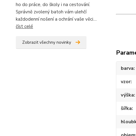
ho do práce, do školy i na cestování.
Správně zvolený batoh vám ulehčí
každodenní nošení a ochrání vaše věci....
číst celé
Zobrazit všechny novinky
Param
barva
vzor
výška
šířka
hloub
objem