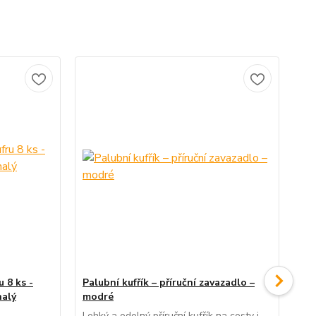
 8 ks -
Palubní kufřík – příruční zavazadlo –
alý
modré
Dě
2v
Lehký a odolný příruční kufřík na cesty i