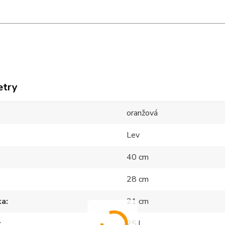
etry
oranžová
Lev
40 cm
28 cm
ka
21 cm
25 l