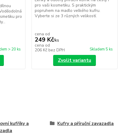
pro vaši kosmetiku. S praktickým
dílnou
Ves
popruhem na madlo velkého kufru.
 Voděodolná
kuf
Vyberte si ze 3 různých velikostí.
osmetiku pro
pro
...
sví
cena od
249 Kč
/
ks
6
cena od
dem > 20 ks
Skladem 5 ks
206 Kč
bez DPH
53
Zvolit variantu
ovní kufříky a
Kufry a příruční zavazadla
zadla