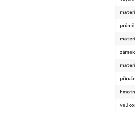
materi
průmě
materi
zámek
materi
příručn
hmotn
veliko