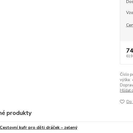
Dos
Vzo
Cen
74
619
Číslo p
výška:
Doprav
Hlídat 
Do 
é produkty
Cestovní kufr pro děti dráček – zelený