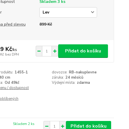
tupnost
Skladem 3 ks
r
a před slevou
899 Kč
9 Kč
/
ks
Přidat do košíku
 Kč
bez DPH
roduktu:
1455-1
dovozce:
RB-nakuplevne
40 cm
záruka:
24 měsíců
a:
Od 49kč
Výdejní místa:
zdarma
cenu / dostupnost
oblíbených
Skladem 2 ks
Přidat do košíku