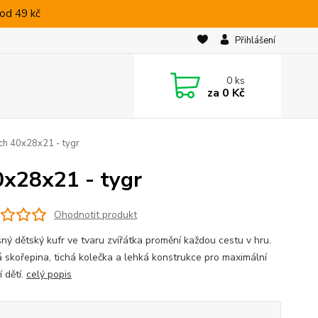
od 49 kč
Přihlášení
0
ks
za
0 Kč
ách 40x28x21 - tygr
0x28x21 - tygr
Ohodnotit produkt
ný dětský kufr ve tvaru zvířátka promění každou cestu v hru.
 skořepina, tichá kolečka a lehká konstrukce pro maximální
 dětí.
celý popis