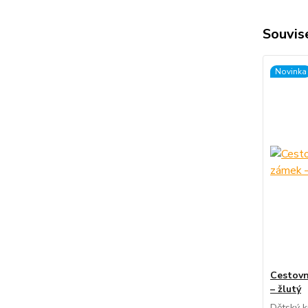
Souvise
Novinka
Cestovní
– žlutý
Dětský k