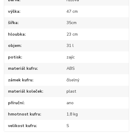
výška
47 cm
šířka
35cm
hloubka
23 cm
objem
31 l
potisk
zajíc
materiál kufru
ABS
zámek kufru
číselný
materiál koleček
plast
příruční
ano
hmotnost kufru
1,8 kg
velikost kufru
S