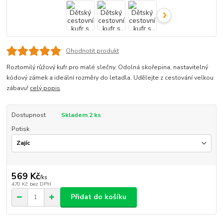
Ohodnotit produkt
Roztomilý růžový kufr pro malé slečny. Odolná skořepina, nastavitelný
kódový zámek a ideální rozměry do letadla. Udělejte z cestování velkou
zábavu!
celý popis
Dostupnost
Skladem 2 ks
Potisk
569 Kč
/
ks
470 Kč
bez DPH
Přidat do košíku