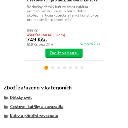
Cestovní kufr pro děti, led svítící kolečka
Dětská sklá
růžová
Rozkošný dětský kufr ve tvaru zvířátka
promění každou cestu v hru. Odolná
Revoluční sk
skořepina, tichá kolečka a lehká konstrukce
integrovaným
pro maximální pohodlí dětí.
úložný prost
složíte do k
899 Kč
Ušetříte 150 Kč
(- 17 %)
749 Kč
649 Kč
/
ks
/
ks
Skladem 7 ks
619 Kč
bez DPH
536 Kč
bez 
Zvolit variantu
Zboží zařazeno v kategoriích
Dětský svět
Cestovní kufříky a zavazadla
Kufry a příruční zavazadla