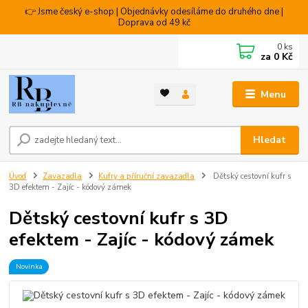
👉 Jsme český e-shop | Objednávky odesíláme do druhého dne |
Doprava od 49 kč
0
ks
za
0 Kč
Menu
Hledat
Úvod
Zavazadla
Kufry a příruční zavazadla
Dětský cestovní kufr s
3D efektem - Zajíc - kódový zámek
Dětský cestovní kufr s 3D
efektem - Zajíc - kódový zámek
Novinka