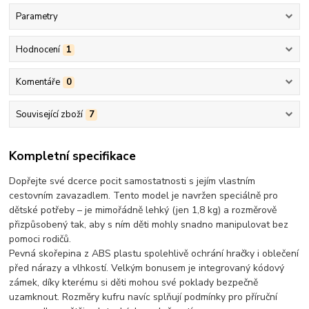
Parametry
Hodnocení
1
Komentáře
0
Související zboží
7
Kompletní specifikace
Dopřejte své dcerce pocit samostatnosti s jejím vlastním
cestovním zavazadlem. Tento model je navržen speciálně pro
dětské potřeby – je
mimořádně lehký (jen 1,8 kg)
a rozměrově
přizpůsobený tak, aby s ním děti mohly snadno manipulovat bez
pomoci rodičů.
Pevná skořepina z
ABS plastu
spolehlivě ochrání hračky i oblečení
před nárazy a vlhkostí. Velkým bonusem je
integrovaný kódový
zámek
, díky kterému si děti mohou své poklady bezpečně
uzamknout. Rozměry kufru navíc splňují podmínky pro
příruční