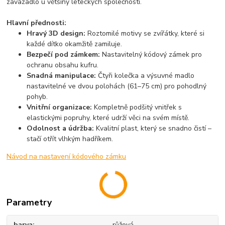
zavazadlo
u většiny leteckých společností.
Hlavní přednosti:
Hravý 3D design:
Roztomilé motivy se zvířátky, které si
každé dítko okamžitě zamiluje.
Bezpečí pod zámkem:
Nastavitelný kódový zámek pro
ochranu obsahu kufru.
Snadná manipulace:
Čtyři kolečka a výsuvné madlo
nastavitelné ve dvou polohách (61–75 cm) pro pohodlný
pohyb.
Vnitřní organizace:
Kompletně podšitý vnitřek s
elastickými popruhy, které udrží věci na svém místě.
Odolnost a údržba:
Kvalitní plast, který se snadno čistí –
stačí otřít vlhkým hadříkem.
Návod na nastavení kódového zámku
Parametry
barva
růžová