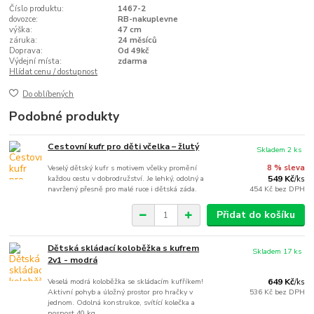
Číslo produktu:
1467-2
dovozce:
RB-nakuplevne
výška:
47 cm
záruka:
24 měsíců
Doprava:
Od 49kč
Výdejní místa:
zdarma
Hlídat cenu / dostupnost
Do oblíbených
Podobné produkty
Cestovní kufr pro děti včelka – žlutý
Skladem 2 ks
Veselý dětský kufr s motivem včelky promění
8 % sleva
každou cestu v dobrodružství. Je lehký, odolný a
549 Kč
/
ks
navržený přesně pro malé ruce i dětská záda.
454 Kč
bez DPH
Přidat do košíku
Dětská skládací koloběžka s kufrem
Skladem 17 ks
2v1 - modrá
Veselá modrá koloběžka se skládacím kufříkem!
649 Kč
/
ks
Aktivní pohyb a úložný prostor pro hračky v
536 Kč
bez DPH
jednom. Odolná konstrukce, svítící kolečka a
nosnost 40 kg.