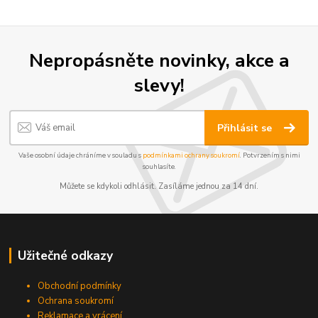
Nepropásněte novinky, akce a
slevy!
Přihlásit se
Vaše osobní údaje chráníme v souladu s
podmínkami ochrany soukromí
. Potvrzením s nimi
souhlasíte.
Můžete se kdykoli odhlásit. Zasíláme jednou za 14 dní.
Užitečné odkazy
Obchodní podmínky
Ochrana soukromí
Reklamace a vrácení