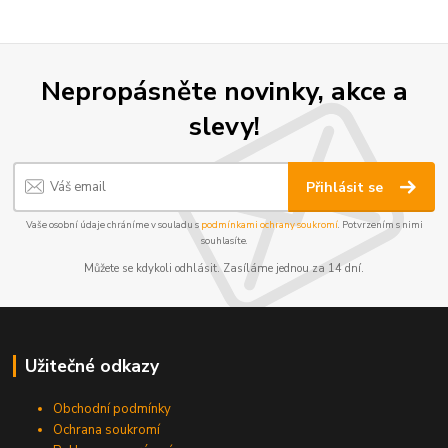
Nepropásněte novinky, akce a
slevy!
Přihlásit se
Vaše osobní údaje chráníme v souladu s
podmínkami ochrany soukromí
. Potvrzením s nimi
souhlasíte.
Můžete se kdykoli odhlásit. Zasíláme jednou za 14 dní.
Užitečné odkazy
Obchodní podmínky
Ochrana soukromí