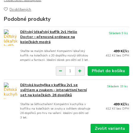
Hlídat cenu / dostupnost
Do oblíbených
Podobné produkty
Dětský lékařský kufřík 2v1 Hello
Skladem 9 ks
Doctor – přenosná ordinace na
kolečkách modrá
Staňte se malým lékařem! Kompaktní lékařský
499 Kč
/
ks
kufřík na kolečkách s 20 doplňky rozvíjí dětskou
412 Kč
bez DPH
empatii a fantazii. Ideální dárek pro děti od 3 let.
Přidat do košíku
Dětská kuchyňka v kufříku 2v1 se
Skladem 19 ks
světlem a zvukem – interaktivní herní
set na kolečkách, 26 doplňků
Staňte se šéfkuchařem! Kompaktní kuchyňka v
499 Kč
/
ks
kufříku na kolečkách se zvuky a světlem obsahuje
412 Kč
bez DPH
26 doplňků pro hru na vaření. Ideální pro děti od
3 let.
Zvolit variantu