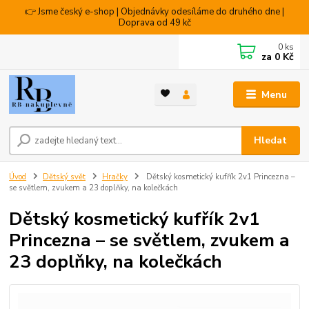
👉 Jsme český e-shop | Objednávky odesíláme do druhého dne |
Doprava od 49 kč
0
ks
za
0 Kč
Menu
Hledat
Úvod
Dětský svět
Hračky
Dětský kosmetický kufřík 2v1 Princezna –
se světlem, zvukem a 23 doplňky, na kolečkách
Dětský kosmetický kufřík 2v1
Princezna – se světlem, zvukem a
23 doplňky, na kolečkách