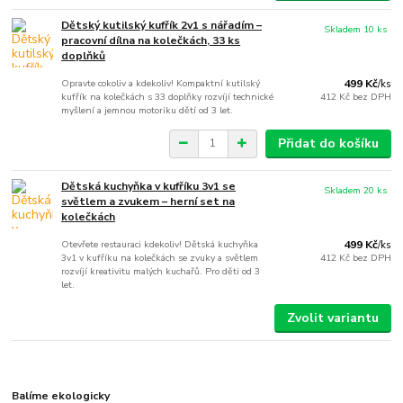
Dětský kutilský kufřík 2v1 s nářadím –
Skladem 10 ks
pracovní dílna na kolečkách, 33 ks
doplňků
Opravte cokoliv a kdekoliv! Kompaktní kutilský
499 Kč
/
ks
kufřík na kolečkách s 33 doplňky rozvíjí technické
412 Kč
bez DPH
myšlení a jemnou motoriku dětí od 3 let.
Přidat do košíku
Dětská kuchyňka v kufříku 3v1 se
Skladem 20 ks
světlem a zvukem – herní set na
kolečkách
Otevřete restauraci kdekoliv! Dětská kuchyňka
499 Kč
/
ks
3v1 v kufříku na kolečkách se zvuky a světlem
412 Kč
bez DPH
rozvíjí kreativitu malých kuchařů. Pro děti od 3
let.
Zvolit variantu
Balíme ekologicky