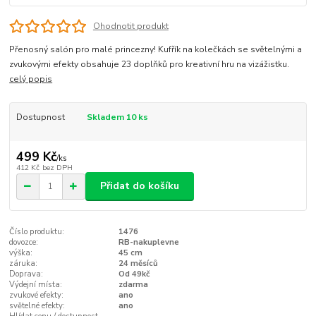
Ohodnotit produkt
Přenosný salón pro malé princezny! Kufřík na kolečkách se světelnými a
zvukovými efekty obsahuje 23 doplňků pro kreativní hru na vizážistku.
celý popis
Dostupnost
Skladem 10 ks
499 Kč
/
ks
412 Kč
bez DPH
Přidat do košíku
Číslo produktu:
1476
dovozce:
RB-nakuplevne
výška:
45 cm
záruka:
24 měsíců
Doprava:
Od 49kč
Výdejní místa:
zdarma
zvukové efekty:
ano
světelné efekty:
ano