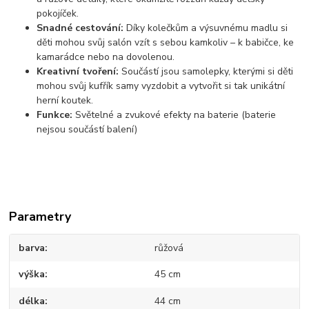
pokojíček.
Snadné cestování:
Díky kolečkům a výsuvnému madlu si
děti mohou svůj salón vzít s sebou kamkoliv – k babičce, ke
kamarádce nebo na dovolenou.
Kreativní tvoření:
Součástí jsou samolepky, kterými si děti
mohou svůj kufřík samy vyzdobit a vytvořit si tak unikátní
herní koutek.
Funkce:
Světelné a zvukové efekty na baterie (baterie
nejsou součástí balení)
Parametry
barva
růžová
výška
45 cm
délka
44 cm