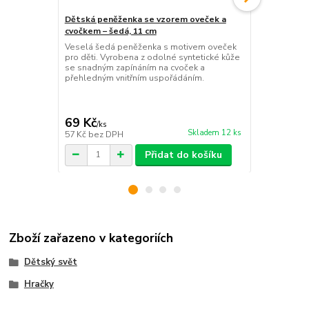
Dětská peněženka se vzorem oveček a
Dětské hodi
cvočkem – šedá, 11 cm
pásek
Veselá šedá peněženka s motivem oveček
Veselé hodin
pro děti. Vyrobena z odolné syntetické kůže
samozavírac
se snadným zapínáním na cvoček a
je učení čas
přehledným vnitřním uspořádáním.
zábavou.
69 Kč
129 Kč
/
ks
/
ks
Skladem 12 ks
57 Kč
bez DPH
107 Kč
bez 
Přidat do košíku
Zboží zařazeno v kategoriích
Dětský svět
Hračky