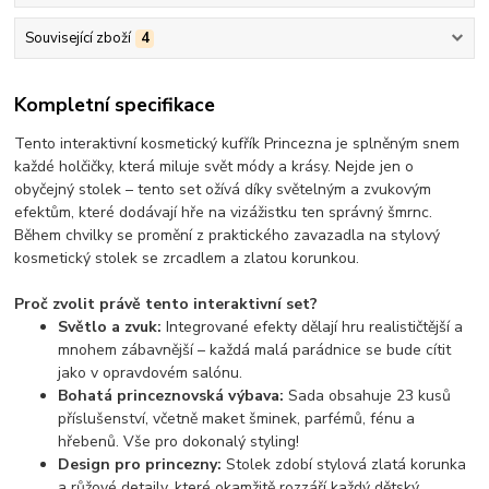
Související zboží
4
Kompletní specifikace
Tento
interaktivní kosmetický kufřík Princezna
je splněným snem
každé holčičky, která miluje svět módy a krásy. Nejde jen o
obyčejný stolek – tento set ožívá díky
světelným a zvukovým
efektům
, které dodávají hře na vizážistku ten správný šmrnc.
Během chvilky se promění z praktického zavazadla na
stylový
kosmetický stolek
se zrcadlem a zlatou korunkou.
Proč zvolit právě tento interaktivní set?
Světlo a zvuk:
Integrované efekty dělají hru realističtější a
mnohem zábavnější – každá malá parádnice se bude cítit
jako v opravdovém salónu.
Bohatá princeznovská výbava:
Sada obsahuje
23 kusů
příslušenství
, včetně maket šminek, parfémů, fénu a
hřebenů. Vše pro dokonalý styling!
Design pro princezny:
Stolek zdobí stylová zlatá korunka
a růžové detaily, které okamžitě rozzáří každý dětský