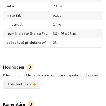
šířka
23 cm
materiál
plast
hmotnost
1,4kg
rozměr složeného kufříku
36 x 26 x 16cm
počet kusů příslušenství
23
Hodnocení
0
K tomuto produktu zatím nikdo hodnocení nepřidal. Buďte první.
Přidat hodnocení
Komentáře
0