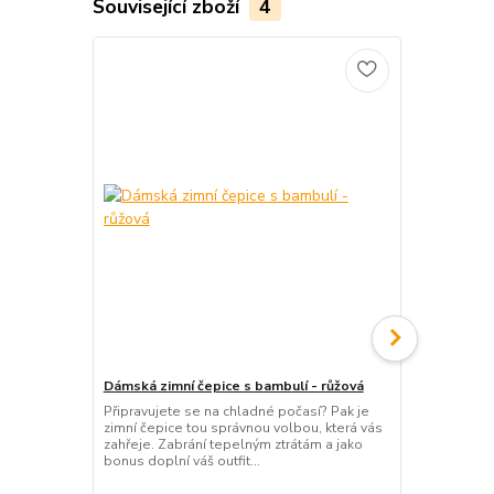
Související zboží
4
Dámská zimní čepice s bambulí - růžová
Dětská zate
růžová čepič
Připravujete se na chladné počasí? Pak je
pohodlná
zimní čepice tou správnou volbou, která vás
zahřeje. Zabrání tepelným ztrátám a jako
Růžová dětsk
bonus doplní váš outfit...
teplá a poho
na zimu, ven 