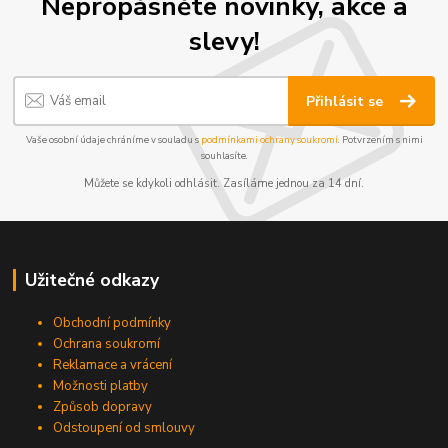
Nepropásněte novinky, akce a
slevy!
Přihlásit se
Vaše osobní údaje chráníme v souladu s
podmínkami ochrany soukromí
. Potvrzením s nimi
souhlasíte.
Můžete se kdykoli odhlásit. Zasíláme jednou za 14 dní.
Užitečné odkazy
Obchodní podmínky
Ochrana soukromí
Reklamace a vrácení
Možnosti platby
Způsob dopravy
Odstoupení od smlouvy