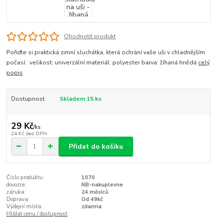
Ohodnotit produkt
Pořiďte si praktická zimní sluchátka, která ochrání vaše uši v chladnějším
počasí. velikost: univerzální materiál: polyester barva: žíhaná hnědá
celý
popis
Dostupnost
Skladem 15 ks
29 Kč
/
ks
24 Kč
bez DPH
Přidat do košíku
Číslo produktu:
1070
dovozce:
RB-nakuplevne
záruka:
24 měsíců
Doprava:
Od 49kč
Výdejní místa:
zdarma
Hlídat cenu / dostupnost