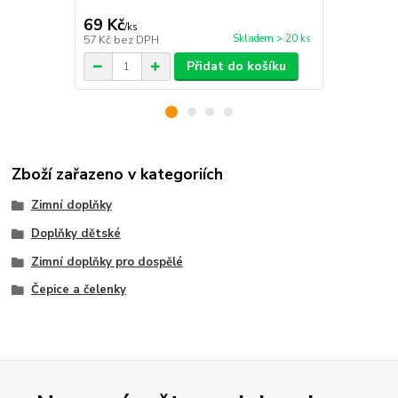
miminka.
69 Kč
69 Kč
/
ks
/
ks
Skladem > 20 ks
57 Kč
bez DPH
57 Kč
bez D
Přidat do košíku
Zboží zařazeno v kategoriích
Zimní doplňky
Doplňky dětské
Zimní doplňky pro dospělé
Čepice a čelenky