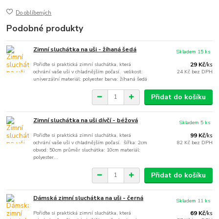
Do oblíbených
Podobné produkty
Zimní sluchátka na uši - žíhaná šedá
Skladem 15 ks
Pořiďte si praktická zimní sluchátka, která
29 Kč
/
ks
ochrání vaše uši v chladnějším počasí. velikost:
24 Kč
bez DPH
univerzální materiál: polyester barva: žíhaná šedá
Přidat do košíku
Zimní sluchátka na uši dívčí - béžová
Skladem 5 ks
Pořiďte si praktická zimní sluchátka, která
99 Kč
/
ks
ochrání vaše uši v chladnějším počasí. šířka: 2cm
82 Kč
bez DPH
obvod: 50cm průměr sluchátka: 10cm materiál:
polyester...
Přidat do košíku
Dámská zimní sluchátka na uši - černá
Skladem 11 ks
Pořiďte si praktická zimní sluchátka, která
69 Kč
/
ks