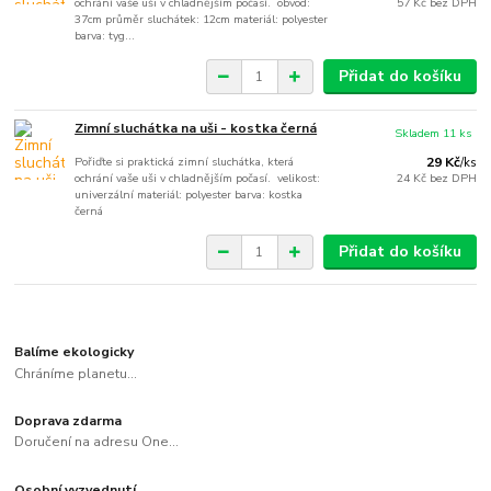
ochrání vaše uši v chladnějším počasí. obvod:
57 Kč
bez DPH
37cm průměr sluchátek: 12cm materiál: polyester
barva: tyg...
Přidat do košíku
Zimní sluchátka na uši - kostka černá
Skladem 11 ks
Pořiďte si praktická zimní sluchátka, která
29 Kč
/
ks
ochrání vaše uši v chladnějším počasí. velikost:
24 Kč
bez DPH
univerzální materiál: polyester barva: kostka
černá
Přidat do košíku
Balíme ekologicky
Chráníme planetu...
Doprava zdarma
Doručení na adresu One...
Osobní vyzvednutí