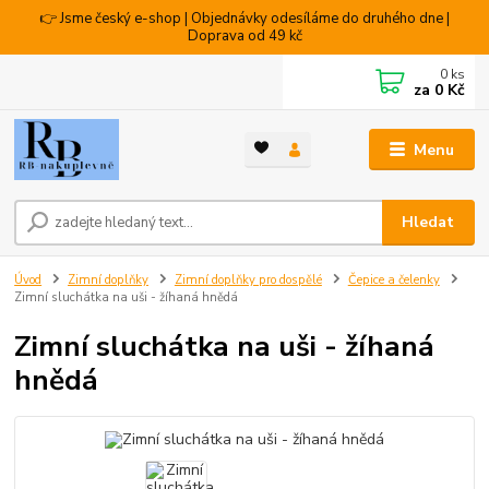
👉 Jsme český e-shop | Objednávky odesíláme do druhého dne |
Doprava od 49 kč
0
ks
za
0 Kč
Menu
Hledat
Úvod
Zimní doplňky
Zimní doplňky pro dospělé
Čepice a čelenky
Zimní sluchátka na uši - žíhaná hnědá
Zimní sluchátka na uši - žíhaná
hnědá