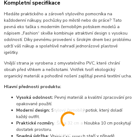
Kompletní specifikace
Hledáte praktického a zároveň stylového pomocníka na
každodenní nákupy, pochůzky po městě nebo do práce? Tato
pevná eko taška s moderním černobílým potiskem modelů a
nápisem „Fashion“ skvěle kombinuje atraktivní design s vysokou
odolností. Díky pevnému provedení s širokým dnem bez problému
udrží váš nákup a spolehlivě nahradí jednorázové plastové
igelitky.
Vnější strana je vyrobena z omyvatelného PVC, které chrání
obsah před vlhkem a nečistotami. Vnitřek tvoří ekologický
organický materiál a pohodlné nošení zajišťují pevná textilní ucha.
Hlavní přednosti produktu:
Vysoká odolnost:
Pevný materiál a kvalitní zpracování pro
opakované použití.
Moderní design:
Stylový černobílý potisk, který doladí
každý outfit.
Praktické rozměry:
Šířka 32 cm a hloubka 10 cm poskytují
dostatek prostoru.
Snadná údržba:
Vnější PVC povrch stačí v případě