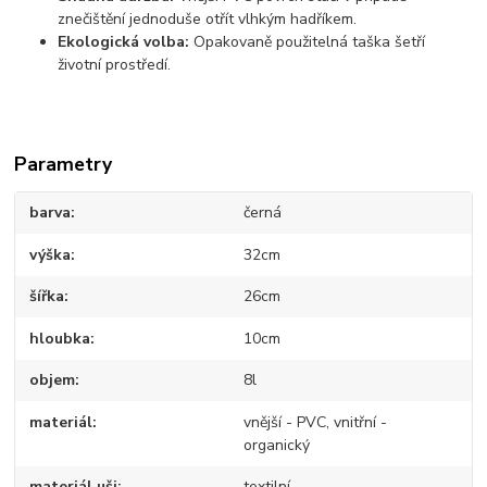
znečištění jednoduše otřít vlhkým hadříkem.
Ekologická volba:
Opakovaně použitelná taška šetří
životní prostředí.
Parametry
barva
černá
výška
32cm
šířka
26cm
hloubka
10cm
objem
8l
materiál
vnější - PVC, vnitřní -
organický
materiál uši
textilní