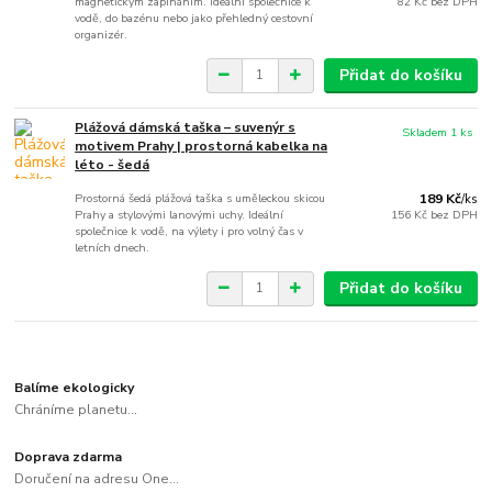
magnetickým zapínáním. Ideální společnice k
82 Kč
bez DPH
vodě, do bazénu nebo jako přehledný cestovní
organizér.
Přidat do košíku
Plážová dámská taška – suvenýr s
Skladem 1 ks
motivem Prahy | prostorná kabelka na
léto - šedá
Prostorná šedá plážová taška s uměleckou skicou
189 Kč
/
ks
Prahy a stylovými lanovými uchy. Ideální
156 Kč
bez DPH
společnice k vodě, na výlety i pro volný čas v
letních dnech.
Přidat do košíku
Balíme ekologicky
Chráníme planetu...
Doprava zdarma
Doručení na adresu One...