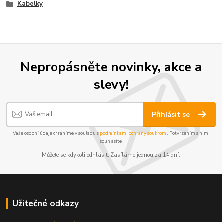
Kabelky
Nepropásněte novinky, akce a
slevy!
Přihlásit se
Vaše osobní údaje chráníme v souladu s
podmínkami ochrany soukromí
. Potvrzením s nimi
souhlasíte.
Můžete se kdykoli odhlásit. Zasíláme jednou za 14 dní.
Užitečné odkazy