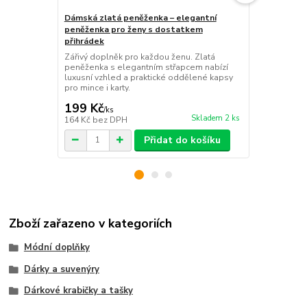
Dámská zlatá peněženka – elegantní
peněženka pro ženy s dostatkem
Manikúra - 
přihrádek
Stylová 6díl
Zářivý doplněk pro každou ženu. Zlatá
černobílým m
peněženka s elegantním střapcem nabízí
kleštičky i pi
luxusní vzhled a praktické oddělené kapsy
pomocník na 
pro mince i karty.
199 Kč
99 Kč
/
ks
/
ks
Skladem 2 ks
164 Kč
bez DPH
82 Kč
bez D
Přidat do košíku
Zboží zařazeno v kategoriích
Módní doplňky
Dárky a suvenýry
Dárkové krabičky a tašky