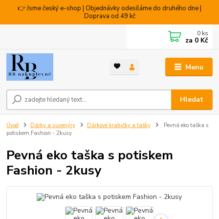
👉 Jsme český e-shop | Objednávky odesíláme do druhého dne |
Doprava od 49 kč
0
ks
za
0 Kč
Menu
Hledat
Úvod
Dárky a suvenýry
Dárkové krabičky a tašky
Pevná eko taška s
potiskem Fashion - 2kusy
Pevná eko taška s potiskem
Fashion - 2kusy