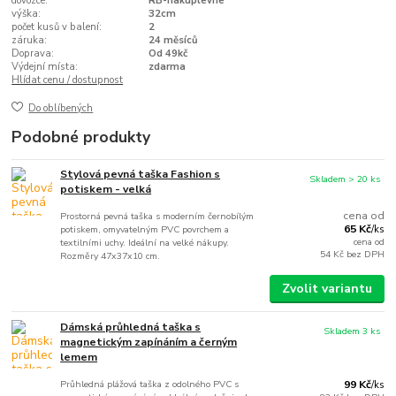
dovozce:
RB-nakuplevne
výška:
32cm
počet kusů v balení:
2
záruka:
24 měsíců
Doprava:
Od 49kč
Výdejní místa:
zdarma
Hlídat cenu / dostupnost
Do oblíbených
Podobné produkty
Stylová pevná taška Fashion s
Skladem > 20 ks
potiskem - velká
cena od
Prostorná pevná taška s moderním černobílým
65 Kč
potiskem, omyvatelným PVC povrchem a
/
ks
cena od
textilními uchy. Ideální na velké nákupy.
54 Kč
bez DPH
Rozměry 47x37x10 cm.
Zvolit variantu
Dámská průhledná taška s
Skladem 3 ks
magnetickým zapínáním a černým
lemem
Průhledná plážová taška z odolného PVC s
99 Kč
/
ks