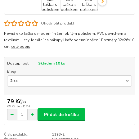
Ohodnotit produkt
Pevná eko taška s moderním černobílým potiskem, PVC povrchem a
textilními uchy. Ideální na nákupy i každodenní nošení. Rozměry 32x26x10
cm.
celý popis
Dostupnost
Skladem 10 ks
Kusy
79 Kč
/
ks
65 Kč
bez DPH
Přidat do košíku
Číslo produktu:
1193-2