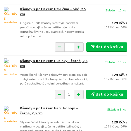
Kšandy s potiskem Pavučina – bílé, 2,5
Skladem 10 ks
cm
Originální bílé kšandy s černým potiskem
129 Kč
/
ks
pavučin dodají vašemu outfitu tajemný a
107 Kč
bez DPH
jedinečný šmrnc. Jsou elastické, nastavitelné a
velmi pohodlné.
Přidat do košíku
Kšandy s potiskem Pusinky – černé, 2,5
Skladem 10 ks
cm
Veselé černé kšandy s růžovým potiskem polibků
129 Kč
/
ks
dodají vašemu outfitu hravý šmrnc. Jsou elastické,
107 Kč
bez DPH
plně nastavitelné a velmi pohodlné na nošení.
Přidat do košíku
Kšandy s potiskem listu konopí –
Skladem 9 ks
černé, 2,5 cm
Stylové černé kšandy se zeleným potiskem
129 Kč
/
ks
marihuany dodají vašemu outfitu jedinečný a
107 Kč
bez DPH
svobodný vzhled. Jsou pružné, nastavitelné a