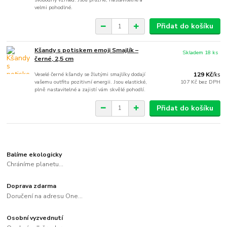
velmi pohodlné.
Přidat do košíku
Kšandy s potiskem emoji Smajlík –
Skladem 18 ks
černé, 2,5 cm
Veselé černé kšandy se žlutými smajlíky dodají
129 Kč
/
ks
vašemu outfitu pozitivní energii. Jsou elastické,
107 Kč
bez DPH
plně nastavitelné a zajistí vám skvělé pohodlí.
Přidat do košíku
Balíme ekologicky
Chráníme planetu...
Doprava zdarma
Doručení na adresu One...
Osobní vyzvednutí