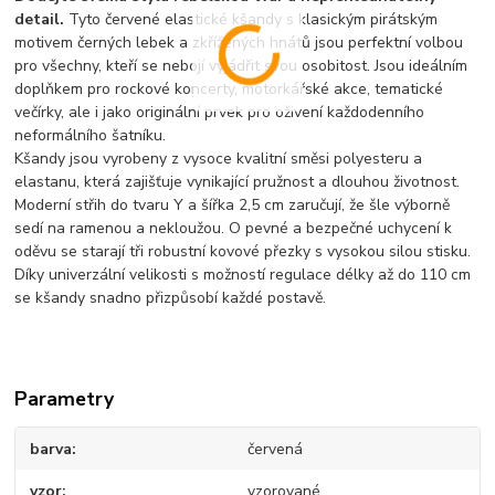
detail.
Tyto červené elastické kšandy s klasickým pirátským
motivem černých lebek a zkřížených hnátů jsou perfektní volbou
pro všechny, kteří se nebojí vyjádřit svou osobitost. Jsou ideálním
doplňkem pro rockové koncerty, motorkářské akce, tematické
večírky, ale i jako originální prvek pro oživení každodenního
neformálního šatníku.
Kšandy jsou vyrobeny z vysoce kvalitní směsi polyesteru a
elastanu, která zajišťuje vynikající pružnost a dlouhou životnost.
Moderní střih do tvaru Y a šířka 2,5 cm zaručují, že šle výborně
sedí na ramenou a nekloužou. O pevné a bezpečné uchycení k
oděvu se starají tři robustní kovové přezky s vysokou silou stisku.
Díky univerzální velikosti s možností regulace délky až do 110 cm
se kšandy snadno přizpůsobí každé postavě.
Parametry
barva
červená
vzor
vzorované