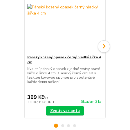
Pánský kožený opasek černý hladký šířka 4
Pánská peně
cm
černá
Kvalitní pánský opasek z jedné vrstvy pravé
Elegantní pá
kůže o šířce 4 cm. Klasický černý vzhled s
černé barvě.
lesklou kovovou sponou pro spolehlivé
každodenní n
každodenní nošení.
přehledné ul
399 Kč
149 Kč
/
ks
/
ks
Skladem 2 ks
330 Kč
bez DPH
123 Kč
bez 
Zvolit variantu