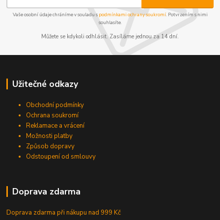
Vaše osobní údaje chráníme v souladu s
podmínkami ochrany soukromí
. Potvrzením s nimi
souhlasíte.
Můžete se kdykoli odhlásit. Zasíláme jednou za 14 dní.
Užitečné odkazy
Obchodní podmínky
Ochrana soukromí
Reklamace a vrácení
Možnosti platby
Způsob dopravy
Odstoupení od smlouvy
Doprava zdarma
Doprava zdarma při nákupu
nad 999 Kč