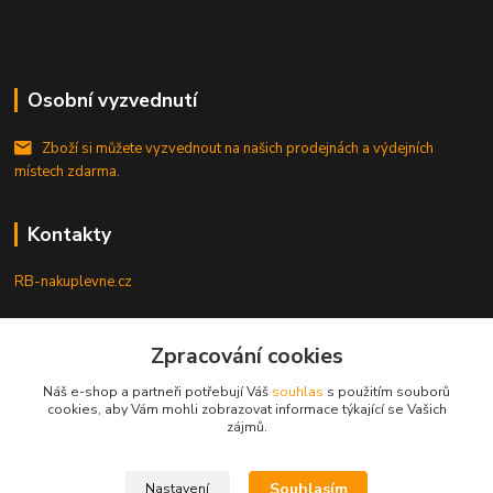
Osobní vyzvednutí
Zboží si můžete vyzvednout na našich prodejnách a výdejních
místech zdarma.
Kontakty
RB-nakuplevne.cz
Zákaznická podpora
Zpracování cookies
+420 222722421
(Po-Pá, 8-17 hod.)
Náš e-shop a partneři potřebují Váš
souhlas
s použitím souborů
cookies, aby Vám mohli zobrazovat informace týkající se Vašich
info@rb-nakuplevne.cz
zájmů.
Souhlasím
Nastavení