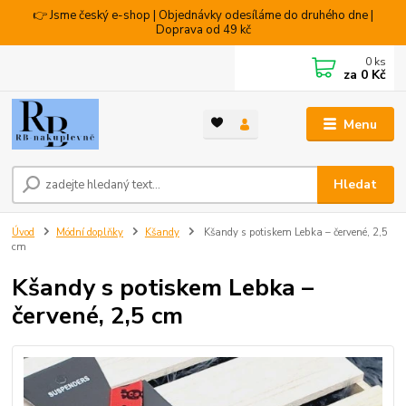
👉 Jsme český e-shop | Objednávky odesíláme do druhého dne |
Doprava od 49 kč
0
ks
za
0 Kč
Menu
Hledat
Úvod
Módní doplňky
Kšandy
Kšandy s potiskem Lebka – červené, 2,5
cm
Kšandy s potiskem Lebka –
červené, 2,5 cm