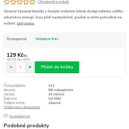
Ohodnotit produkt
Výrazné červené kšandy s černým motivem lebek dodají vašemu outfitu
rebelskou energii. Jsou plně nastavitelné, pružné a velmi pohodlné na
nošení.
celý popis
Dostupnost
Skladem 6 ks
129 Kč
/
ks
107 Kč
bez DPH
Přidat do košíku
Číslo produktu:
412
dovozce:
RB-nakuplevne
záruka:
24 měsíců
Doprava:
Od 49kč
Výdejní místa:
zdarma
Hlídat cenu / dostupnost
Do oblíbených
Podobné produkty