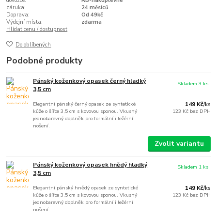
dovozce:
RB-nakuplevne
záruka:
24 měsíců
Doprava:
Od 49kč
Výdejní místa:
zdarma
Hlídat cenu / dostupnost
Do oblíbených
Podobné produkty
Pánský koženkový opasek černý hladký
Skladem 3 ks
3,5 cm
Elegantní pánský černý opasek ze syntetické
149 Kč
/
ks
kůže o šířce 3,5 cm s kovovou sponou. Vkusný
123 Kč
bez DPH
jednobarevný doplněk pro formální i ležérní
nošení.
Zvolit variantu
Pánský koženkový opasek hnědý hladký
Skladem 1 ks
3,5 cm
Elegantní pánský hnědý opasek ze syntetické
149 Kč
/
ks
kůže o šířce 3,5 cm s kovovou sponou. Vkusný
123 Kč
bez DPH
jednobarevný doplněk pro formální i ležérní
nošení.