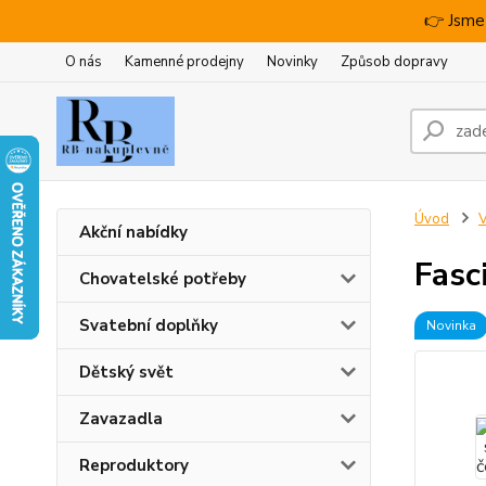
👉 Jsme
O nás
Kamenné prodejny
Novinky
Způsob dopravy
Úvod
V
Akční nabídky
Fasc
Chovatelské potřeby
Svatební doplňky
Novinka
Dětský svět
Zavazadla
Reproduktory