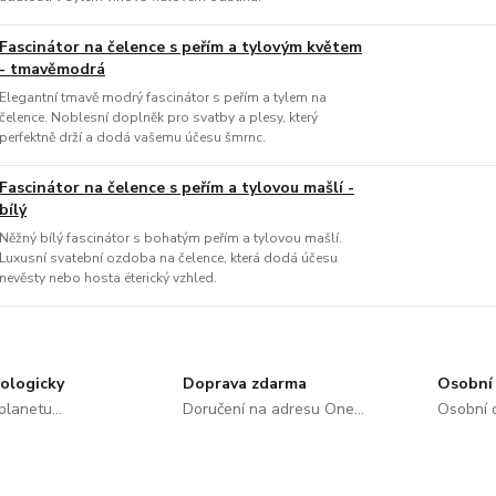
Fascinátor na čelence s peřím a tylovým květem
- tmavěmodrá
Elegantní tmavě modrý fascinátor s peřím a tylem na
čelence. Noblesní doplněk pro svatby a plesy, který
perfektně drží a dodá vašemu účesu šmrnc.
Fascinátor na čelence s peřím a tylovou mašlí -
bílý
Něžný bílý fascinátor s bohatým peřím a tylovou mašlí.
Luxusní svatební ozdoba na čelence, která dodá účesu
nevěsty nebo hosta éterický vzhled.
ologicky
Doprava zdarma
Osobní 
lanetu...
Doručení na adresu One...
Osobní o