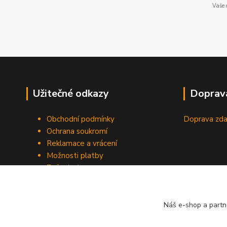
Vaše 
Užitečné odkazy
Doprav
Obchodní podmínky
Doprava zda
Ochrana soukromí
Reklamace a vrácení
Možnosti platby
Způsob dopravy
Odstoupení od smlouvy
Náš e-shop a partn