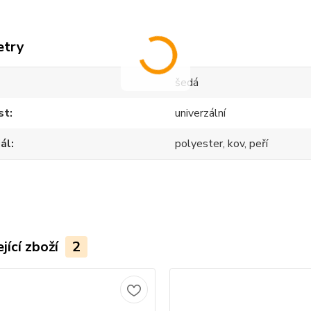
etry
šedá
st
univerzální
ál
polyester, kov, peří
jící zboží
2