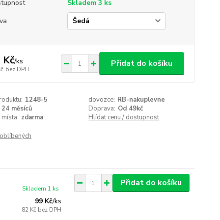
tupnost
Skladem 3 ks
va
 Kč
/
ks
Přidat do košíku
Kč
bez DPH
roduktu:
1248-5
dovozce:
RB-nakuplevne
24 měsíců
Doprava:
Od 49kč
 místa:
zdarma
Hlídat cenu / dostupnost
oblíbených
Přidat do košíku
Skladem 1 ks
99 Kč
/
ks
82 Kč
bez DPH