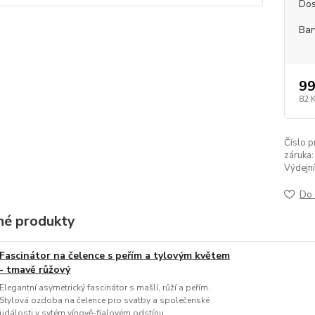
Dos
Bar
99
82 
Číslo p
záruka:
Výdejní
Do 
é produkty
Fascinátor na čelence s peřím a tylovým květem
- tmavě růžový
Elegantní asymetrický fascinátor s mašlí, růží a peřím.
Stylová ozdoba na čelence pro svatby a společenské
události v sytém vínově-fialovém odstínu.