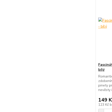
Fasciná
bílý
Romantic
zdobením
pinety pr
nevěsty i
149 K
123 Kč
b