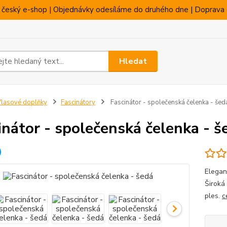
 český e-shop | Objednávky odesíláme do druhého dne | Doprava 
Hledat
lasové doplňky
Fascinátory
Fascinátor - společenská čelenka - šed
inátor - společenská čelenka - š
Elegan
Široká
ples.
c