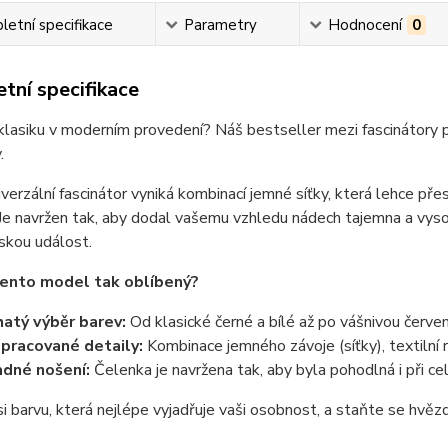
etní specifikace
Parametry
Hodnocení
0
tní specifikace
lasiku v moderním provedení? Náš bestseller mezi fascinátory p
.
verzální fascinátor vyniká kombinací jemné síťky, která lehce př
 Je navržen tak, aby dodal vašemu vzhledu nádech tajemna a vyso
skou událost.
tento model tak oblíbený?
atý výběr barev:
Od klasické černé a bílé až po vášnivou červ
pracované detaily:
Kombinace jemného závoje (síťky), textilní r
dné nošení:
Čelenka je navržena tak, aby byla pohodlná i při c
i barvu, která nejlépe vyjadřuje vaši osobnost, a staňte se hvěz