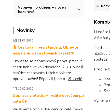
Kompl
Vybavení prodejen – nové i
bazarové
Komple
Novinky
Hledáte k
vaše šaty
31.07.2026
🧳 Cestování bez starostí: Objevte
Tento uni
naši nabídku cestovních tašek! ✨
růžičkou.
společen
Chystáte se na víkendový pobyt, pracovní
cestu nebo velkou dovolenou? ✈️✈️ V naší
Proč je 
nabídce cestovních tašek si vybere
opravdu každý! Připravili jsme p...
číst celé
Boh
Pro
12.02.2026
Sna
Doprava a platba – rychlé doručení po
Vyberte s
celé ČR
Zajišťujeme rychlé doručení po celé České