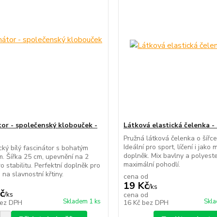
tor - společenský klobouček -
Látková elastická čelenka -
Pružná látková čelenka o šířce
Ideální pro sport, líčení i jako 
ký bílý fascinátor s bohatým
doplněk. Mix bavlny a polyester
. Šířka 25 cm, upevnění na 2
maximální pohodlí.
o stabilitu. Perfektní doplněk pro
 na slavnostní křtiny.
cena od
19 Kč
/
ks
č
/
ks
cena od
Skladem 1 ks
Skla
ez DPH
16 Kč
bez DPH