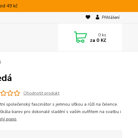
od 49 kč
Přihlášení
0
ks
za
0 Kč
á
edá
Ohodnotit produkt
tní společenský fascinátor s jemnou síťkou a růží na čelence.
 škála barev pro dokonalé sladění s vaším outfitem na svatbu i
elý popis