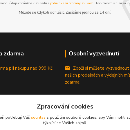
osobní údaje chráníme v souladu s
podmínkami ochrany soukromí
. Potvrzením s nimi souhl
Můžete se kdykoli odhlásit. Zasíláme jednou za 14 dní.
a zdarma
Osobní vyzvednutí
rma při nákupu
nad 999 Kč
Zboží si můžete vyzvednout
našich prodejnách a výdejních mí
zdarma.
Zpracování cookies
eři potřebují Váš
souhlas
s použitím souborů cookies, aby Vám mohli z
týkající se Vašich zájmů.