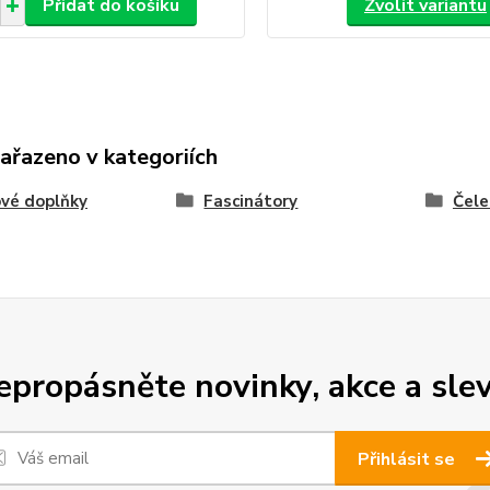
Přidat do košíku
Zvolit variantu
zařazeno v kategoriích
vé doplňky
Fascinátory
Čele
epropásněte novinky, akce a slev
Přihlásit se