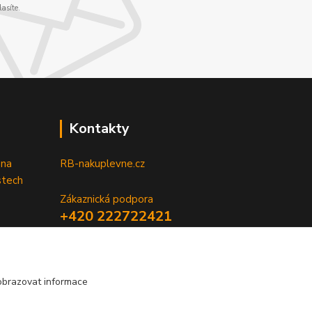
asíte.
Kontakty
 na
RB-nakuplevne.cz
stech
Zákaznická podpora
+420 222722421
(Po-Pá, 8-17 hod.)
info@rb-nakuplevne.cz
obrazovat informace