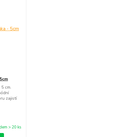
 5cm
 5 cm.
módní
u zajistí
dem > 20 ks