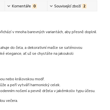
Komentáře
0
Související zboží
2
řichází v mnoha barevných variantách, aby přesně doplnil
esahuje do čela, a dekorativní mašle se saténovou
ké elegance, ať už se chystáte na jakoukoli
enou nebo královskou modř.
ůže a peří vytváří harmonický celek.
elodenním nošení a pevně držela v jakémkoliv typu účesu.
dou večera.