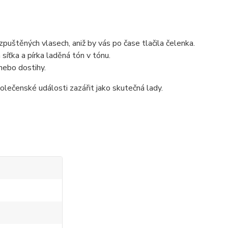
ozpuštěných vlasech, aniž by vás po čase tlačila čelenka.
íťka a pírka laděná tón v tónu.
 nebo dostihy.
olečenské události zazářit jako skutečná lady.