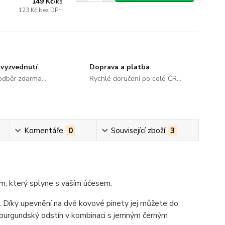
149 Kč
/
ks
123 Kč
bez DPH
vyzvednutí
Doprava a platba
dběr zdarma...
Rychlé doručení po celé ČR...
Komentáře
0
Související zboží
3
, který splyne s vaším účesem.
 Díky upevnění na dvě kovové pinety jej můžete do
tý burgundský odstín v kombinaci s jemným černým