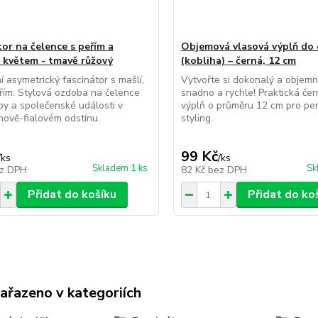
tor na čelence s peřím a
Objemová vlasová výplň do 
 květem - tmavě růžový
(kobliha) – černá, 12 cm
í asymetrický fascinátor s mašlí,
Vytvořte si dokonalý a objemn
eřím. Stylová ozdoba na čelence
snadno a rychle! Praktická če
by a společenské události v
výplň o průměru 12 cm pro per
nově-fialovém odstínu.
styling.
99 Kč
/
ks
/
ks
Skladem 1 ks
Sk
z DPH
82 Kč
bez DPH
Přidat do košíku
Přidat do ko
zařazeno v kategoriích