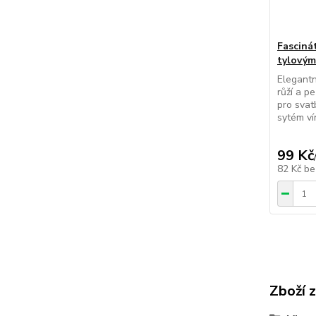
Fasciná
tylovým
Elegantn
růží a p
pro svat
sytém ví
99 Kč
82 Kč
be
Zboží 