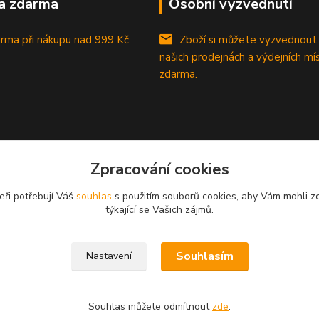
a zdarma
Osobní vyzvednutí
rma při nákupu
nad 999 Kč
Zboží si můžete vyzvednout
našich prodejnách a výdejních mí
zdarma.
Zpracování cookies
eři potřebují Váš
souhlas
s použitím souborů cookies, aby Vám mohli z
týkající se Vašich zájmů.
Souhlasím
Nastavení
Souhlas můžete odmítnout
zde
.