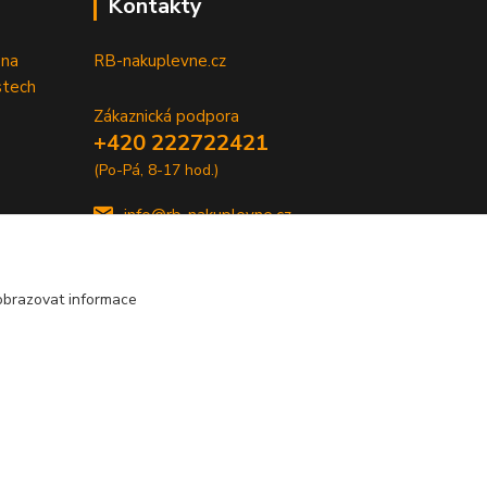
Kontakty
 na
RB-nakuplevne.cz
stech
Zákaznická podpora
+420 222722421
(Po-Pá, 8-17 hod.)
info@rb-nakuplevne.cz
obrazovat informace
Vytvořeno na
Eshop-rychle.cz