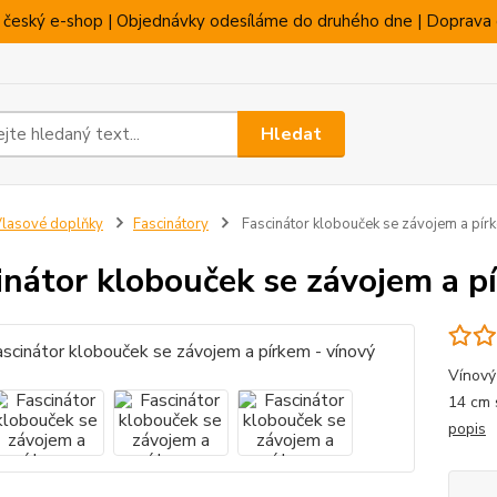
 český e-shop | Objednávky odesíláme do druhého dne | Doprava 
Hledat
lasové doplňky
Fascinátory
Fascinátor klobouček se závojem a pír
inátor klobouček se závojem a p
Vínový
14 cm 
popis