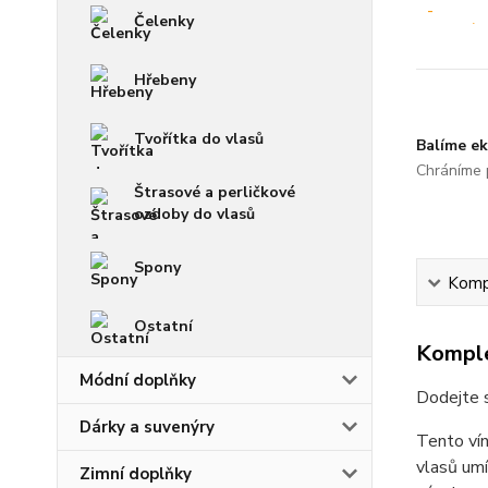
Čelenky
Hřebeny
Tvořítka do vlasů
Balíme ek
Chráníme p
Štrasové a perličkové
ozdoby do vlasů
Spony
Kompl
Ostatní
Komple
Módní doplňky
Dodejte 
Dárky a suvenýry
Tento vín
vlasů umí
Zimní doplňky