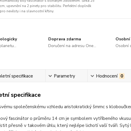
Romantický bílý fascinátor s bohatým zdobením. Šířka 25
cm, upevnění na 2 pinety pro stabilitu. Perfektní doplněk
pro nevěsty i na slavnostní křtiny.
ologicky
Doprava zdarma
Osobní 
lanetu...
Doručení na adresu One...
Osobní o
etní specifikace
Parametry
Hodnocení
0
tní specifikace
svému společenskému vzhledu aristokratický šmrnc s kloboučkem
ový fascinátor o průměru 14 cm je symbolem vytříbeného vkusu.
stit přesně v takovém úhlu, který nejlépe lichotí vaší tváři. Sy