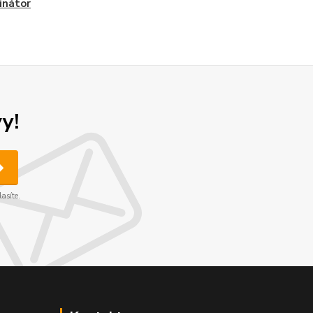
inátor
y!
asíte.