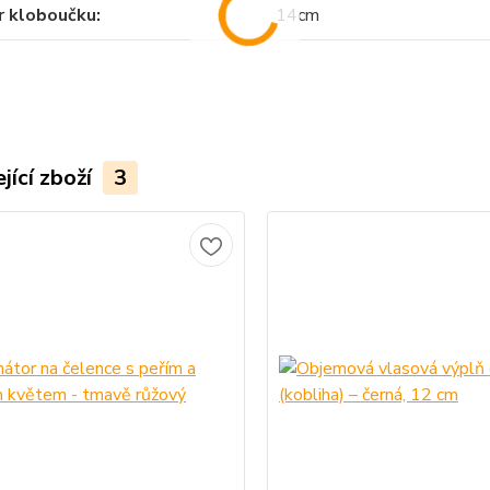
r kloboučku
14cm
jící zboží
3