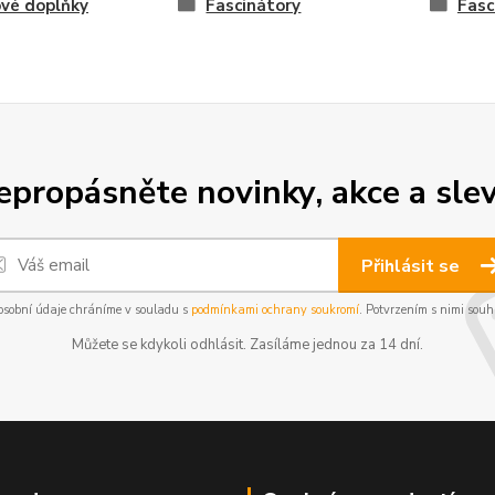
vé doplňky
Fascinátory
Fasc
epropásněte novinky, akce a slev
Přihlásit se
osobní údaje chráníme v souladu s
podmínkami ochrany soukromí
. Potvrzením s nimi souhl
Můžete se kdykoli odhlásit. Zasíláme jednou za 14 dní.