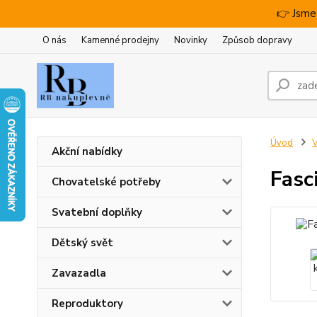
👉 Jsme
O nás
Kamenné prodejny
Novinky
Způsob dopravy
Úvod
V
Akční nabídky
Fasc
Chovatelské potřeby
Svatební doplňky
Dětský svět
Zavazadla
Reproduktory