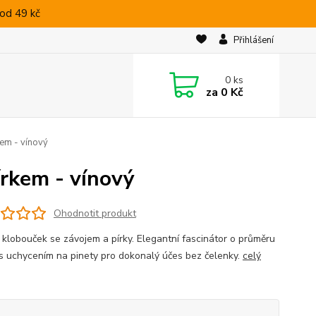
od 49 kč
Přihlášení
0
ks
za
0 Kč
kem - vínový
írkem - vínový
Ohodnotit produkt
 klobouček se závojem a pírky. Elegantní fascinátor o průměru
s uchycením na pinety pro dokonalý účes bez čelenky.
celý