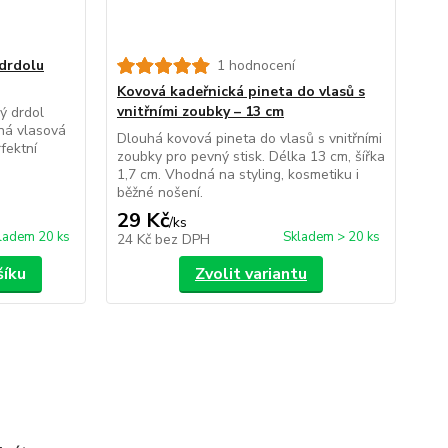
drdolu
1 hodnocení
Kovová kadeřnická pineta do vlasů s
vnitřními zoubky – 13 cm
ý drdol
rná vlasová
Dlouhá kovová pineta do vlasů s vnitřními
fektní
zoubky pro pevný stisk. Délka 13 cm, šířka
1,7 cm. Vhodná na styling, kosmetiku i
běžné nošení.
29 Kč
/
ks
ladem 20 ks
Skladem > 20 ks
24 Kč
bez DPH
šíku
Zvolit variantu