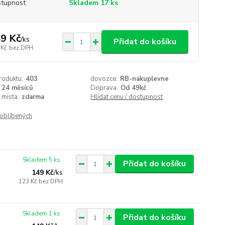
tupnost
Skladem 17 ks
9 Kč
/
ks
Přidat do košíku
 Kč
bez DPH
roduktu:
403
dovozce:
RB-nakuplevne
24 měsíců
Doprava:
Od 49kč
 místa:
zdarma
Hlídat cenu / dostupnost
oblíbených
Skladem 5 ks
Přidat do košíku
149 Kč
/
ks
123 Kč
bez DPH
Skladem 1 ks
Přidat do košíku