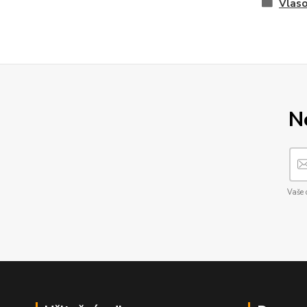
Vlaso
N
Vaše 