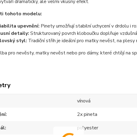
ytváří dramatický, ale velmi vkusný efekt.
ti tohoto modelu:
iabilita upevnění:
Pinety umožňují stabilní uchycení v drdolu i r
usní detaily:
Strukturovaný povrch kloboučku doplňuje vzdušná s
lovský styl:
Tradiční střih je ideální pro matky nevěst, na plesy
olba pro nevěsty, matky nevěst nebo pro dámy, které chtějí na sp
etry
vínová
ění
2x pineta
ál
polyester