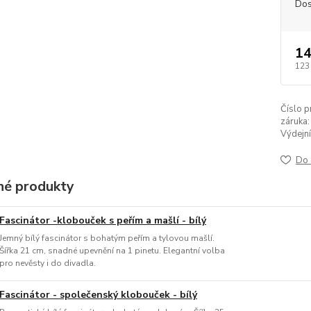
Dos
14
123
Číslo p
záruka:
Výdejní
Do 
é produkty
Fascinátor -klobouček s peřím a mašlí - bílý
Jemný bílý fascinátor s bohatým peřím a tylovou mašlí.
Šířka 21 cm, snadné upevnění na 1 pinetu. Elegantní volba
pro nevěsty i do divadla.
Fascinátor - společenský klobouček - bílý