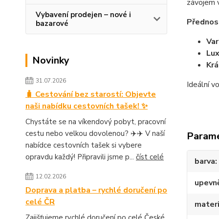
závojem v
Vybavení prodejen – nové i
Přednos
bazarové
Var
Lux
Novinky
Krá
31.07.2026
Ideální v
🧳 Cestování bez starostí: Objevte
naši nabídku cestovních tašek! ✨
Chystáte se na víkendový pobyt, pracovní
cestu nebo velkou dovolenou? ✈️✈️ V naší
Param
nabídce cestovních tašek si vybere
opravdu každý! Připravili jsme p...
číst celé
barva
12.02.2026
upevn
Doprava a platba – rychlé doručení po
celé ČR
materi
Zajišťujeme rychlé doručení po celé České