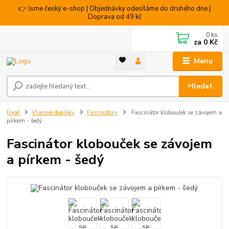
👉 Jsme český e-shop | Objednávky odesíláme do druhého dne |
Doprava od 49 kč
0
ks
za
0 Kč
Menu
Hledat
Úvod
Vlasové doplňky
Fascinátory
Fascinátor klobouček se závojem a
pírkem - šedý
Fascinátor klobouček se závojem
a pírkem - šedý