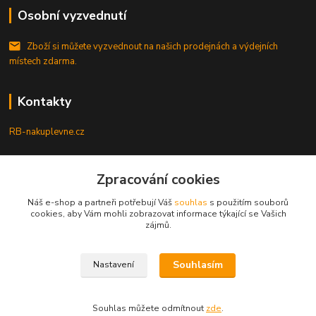
Osobní vyzvednutí
Zboží si můžete vyzvednout na našich prodejnách a výdejních
místech zdarma.
Kontakty
RB-nakuplevne.cz
Zákaznická podpora
Zpracování cookies
+420 222722421
(Po-Pá, 8-17 hod.)
Náš e-shop a partneři potřebují Váš
souhlas
s použitím souborů
cookies, aby Vám mohli zobrazovat informace týkající se Vašich
info@rb-nakuplevne.cz
zájmů.
Souhlasím
Nastavení
Souhlas můžete odmítnout
zde
.