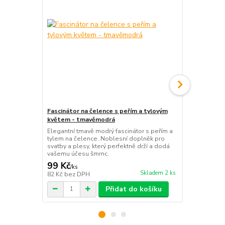
Fascinátor na čelence s peřím a tylovým
Fascinátor n
květem - tmavěmodrá
květem - ty
Elegantní tmavě modrý fascinátor s peřím a
Zářivý tyrkys
tylem na čelence. Noblesní doplněk pro
Elegantní kvě
svatby a plesy, který perfektně drží a dodá
ideální volb
vašemu účesu šmrnc.
a plesy.
99 Kč
99 Kč
/
ks
/
ks
Skladem 2 ks
82 Kč
bez DPH
82 Kč
bez D
Přidat do košíku