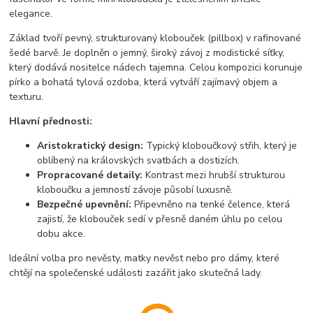
elegance.
Základ tvoří pevný, strukturovaný klobouček (pillbox) v rafinované
šedé barvě. Je doplněn o jemný, široký závoj z modistické síťky,
který dodává nositelce nádech tajemna. Celou kompozici korunuje
pírko a bohatá tylová ozdoba, která vytváří zajímavý objem a
texturu.
Hlavní přednosti:
Aristokratický design:
Typický kloboučkový střih, který je
oblíbený na královských svatbách a dostizích.
Propracované detaily:
Kontrast mezi hrubší strukturou
kloboučku a jemností závoje působí luxusně.
Bezpečné upevnění:
Připevněno na tenké čelence, která
zajistí, že klobouček sedí v přesně daném úhlu po celou
dobu akce.
Ideální volba pro nevěsty, matky nevěst nebo pro dámy, které
chtějí na společenské události zazářit jako skutečná lady.