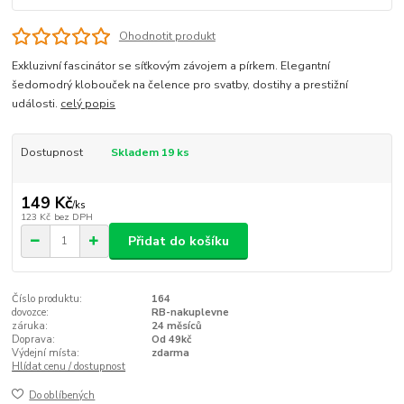
Ohodnotit produkt
Exkluzivní fascinátor se síťkovým závojem a pírkem. Elegantní
šedomodrý klobouček na čelence pro svatby, dostihy a prestižní
události.
celý popis
Dostupnost
Skladem 19 ks
149 Kč
/
ks
123 Kč
bez DPH
Přidat do košíku
Číslo produktu:
164
dovozce:
RB-nakuplevne
záruka:
24 měsíců
Doprava:
Od 49kč
Výdejní místa:
zdarma
Hlídat cenu / dostupnost
Do oblíbených