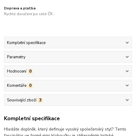
Doprava a platba
Rychlé doručení po celé ČR...
Kompletní specifikace
Parametry
Hodnocení
0
Komentáře
0
Související zboží
3
Kompletní specifikace
Hledáte doplněk, který definuje vysoký společenský styl? Tento
fascinátor ve formě mini kloboučku je ztělesněním britské