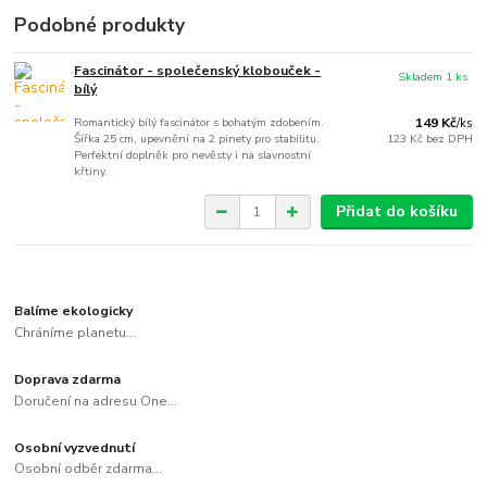
Podobné produkty
Fascinátor - společenský klobouček -
Skladem 1 ks
bílý
Romantický bílý fascinátor s bohatým zdobením.
149 Kč
/
ks
Šířka 25 cm, upevnění na 2 pinety pro stabilitu.
123 Kč
bez DPH
Perfektní doplněk pro nevěsty i na slavnostní
křtiny.
Přidat do košíku
Balíme ekologicky
Chráníme planetu...
Doprava zdarma
Doručení na adresu One...
Osobní vyzvednutí
Osobní odběr zdarma...