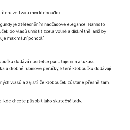
átoru ve tvaru mini kloboučku.
rgundy je ztělesněním nadčasové elegance. Namísto
ek do vlasů umístit zcela volně a diskrétně, aniž by
ťuje maximální pohodlí.
oučku dodává nositelce punc tajemna a luxusu.
ka a drobné rubínové perličky, které kloboučku dodávají
ěných vlasů a zajistí, že klobouček zůstane přesně tam,
e, kde chcete působit jako skutečná lady.