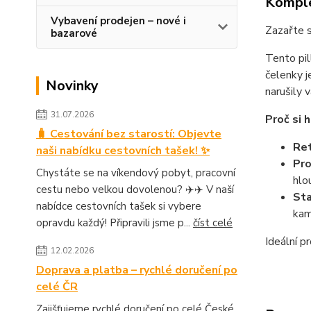
Komple
Vybavení prodejen – nové i
Zazařte s
bazarové
Tento pi
čelenky j
Novinky
narušily 
31.07.2026
Proč si 
🧳 Cestování bez starostí: Objevte
Ret
naši nabídku cestovních tašek! ✨
Pro
Chystáte se na víkendový pobyt, pracovní
hlo
cestu nebo velkou dovolenou? ✈️✈️ V naší
Sta
nabídce cestovních tašek si vybere
kam
opravdu každý! Připravili jsme p...
číst celé
Ideální p
12.02.2026
Doprava a platba – rychlé doručení po
celé ČR
Zajišťujeme rychlé doručení po celé České