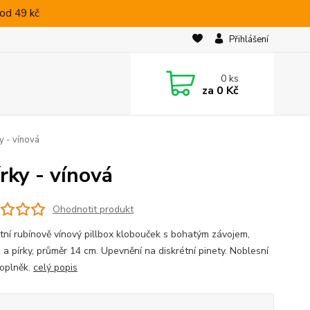
od 49 kč
Přihlášení
0
ks
za
0 Kč
y - vínová
rky - vínová
Ohodnotit produkt
tní rubínově vínový pillbox klobouček s bohatým závojem,
 a pírky, průměr 14 cm. Upevnění na diskrétní pinety. Noblesní
doplněk.
celý popis