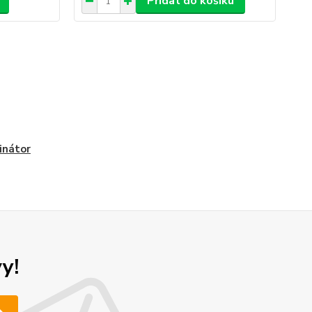
Přidat do košíku
inátor
y!