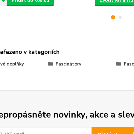
Přidat do košíku
Zvolit variantu
zařazeno v kategoriích
vé doplňky
Fascinátory
Fasc
epropásněte novinky, akce a slev