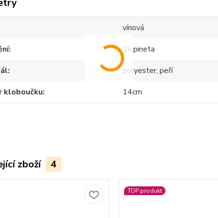
etry
vínová
ění
2x pineta
ál
polyester, peří
r kloboučku
14cm
jící zboží
4
TOP produkt