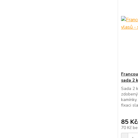
Francou
sada 2 
Sada 2 k
zdobený
kamínky.
fixaci s
85 Kč
70 Kč
be