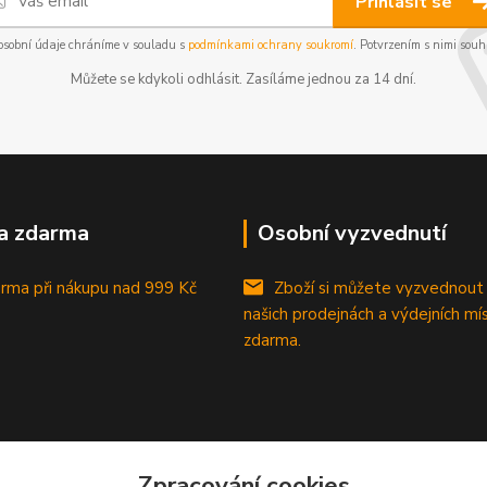
Přihlásit se
osobní údaje chráníme v souladu s
podmínkami ochrany soukromí
. Potvrzením s nimi souhl
Můžete se kdykoli odhlásit. Zasíláme jednou za 14 dní.
a zdarma
Osobní vyzvednutí
rma při nákupu
nad 999 Kč
Zboží si můžete vyzvednout
našich prodejnách a výdejních mí
zdarma.
Zpracování cookies