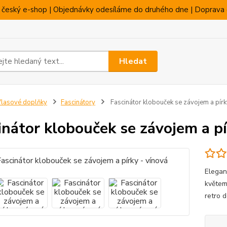
 český e-shop | Objednávky odesíláme do druhého dne | Doprava 
Hledat
lasové doplňky
Fascinátory
Fascinátor klobouček se závojem a pírk
inátor klobouček se závojem a pí
Elegan
květem
retro 