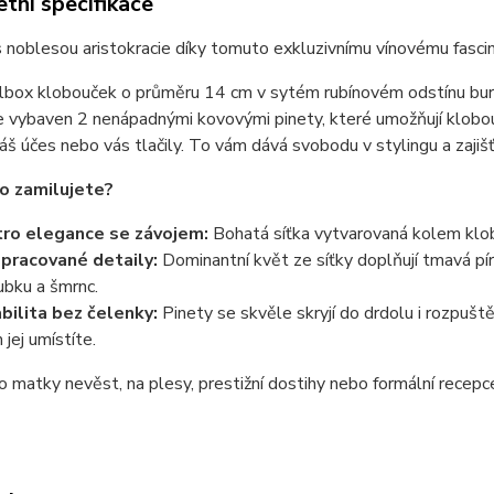
tní specifikace
 noblesou aristokracie díky tomuto exkluzivnímu vínovému fascin
llbox klobouček o průměru 14 cm v sytém rubínovém odstínu bu
e vybaven 2 nenápadnými kovovými pinety, které umožňují klobouč
váš účes nebo vás tlačily. To vám dává svobodu v stylingu a zajiš
ho zamilujete?
ro elegance se závojem:
Bohatá síťka vytvarovaná kolem klob
pracované detaily:
Dominantní květ ze síťky doplňují tmavá pír
ubku a šmrnc.
bilita bez čelenky:
Pinety se skvěle skryjí do drdolu i rozpušt
 jej umístíte.
ro matky nevěst, na plesy, prestižní dostihy nebo formální recepc