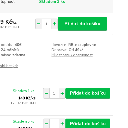
tupnost
Skladem 3 ks
9 Kč
/
ks
Přidat do košíku
 Kč
bez DPH
roduktu:
406
dovozce:
RB-nakuplevne
24 měsíců
Doprava:
Od 49kč
 místa:
zdarma
Hlídat cenu / dostupnost
oblíbených
Skladem 1 ks
Přidat do košíku
149 Kč
/
ks
123 Kč
bez DPH
Skladem 5 ks
Přidat do košíku