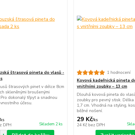
zská štrasová pineta do vlasů -
1 hodnocení
ks
Kovová kadeřnická pineta do
vnitřními zoubky – 13 cm
usů štrasových pinet v délce 8cm
ch skleněnými broušenými
Dlouhá kovová pineta do vlasů
 Pro dokonalý třpyt a snadnou
zoubky pro pevný stisk. Délka 
lavnostního účesu.
1,7 cm. Vhodná na styling, kos
běžné nošení.
29 Kč
/
ks
/
ks
Skladem 2 ks
Skla
z DPH
24 Kč
bez DPH