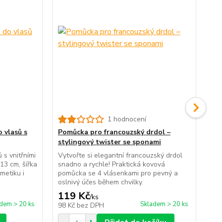
1 hodnocení
Oh
do
 vlasů s
Pomůcka pro francouzský drdol –
stylingový twister se sponami
Fle
nam
 s vnitřními
Vytvořte si elegantní francouzský drdol
zaf
13 cm, šířka
snadno a rychle! Praktická kovová
úče
metiku i
pomůcka se 4 vlásenkami pro pevný a
oslnivý účes během chvilky.
119 Kč
59
/
ks
dem > 20 ks
Skladem > 20 ks
98 Kč
bez DPH
49