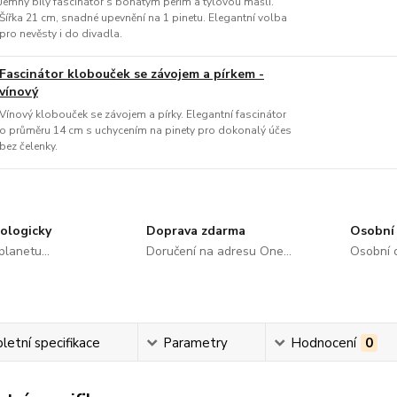
Jemný bílý fascinátor s bohatým peřím a tylovou mašlí.
Šířka 21 cm, snadné upevnění na 1 pinetu. Elegantní volba
pro nevěsty i do divadla.
Fascinátor klobouček se závojem a pírkem -
vínový
Vínový klobouček se závojem a pírky. Elegantní fascinátor
o průměru 14 cm s uchycením na pinety pro dokonalý účes
bez čelenky.
ologicky
Doprava zdarma
Osobní 
lanetu...
Doručení na adresu One...
Osobní o
etní specifikace
Parametry
Hodnocení
0