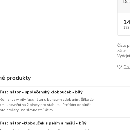
Dos
14
123
Číslo p
záruka:
Výdejní
Do 
é produkty
Fascinátor - společenský klobouček - bílý
Romantický bílý fascinátor s bohatým zdobením. Šířka 25
cm, upevnění na 2 pinety pro stabilitu. Perfektní doplněk
pro nevěsty i na slavnostní křtiny.
Fascinátor -klobouček s peřím a mašlí - bílý