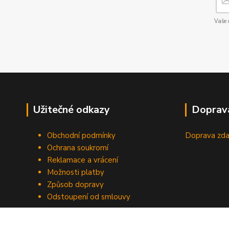
Vaše 
Užitečné odkazy
Doprav
Obchodní podmínky
Doprava zda
Ochrana soukromí
Reklamace a vrácení
Možnosti platby
Způsob dopravy
Odstoupení od smlouvy