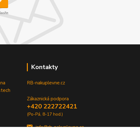
asíte.
Kontakty
 na
RB-nakuplevne.cz
stech
Zákaznická podpora
+420 222722421
(Po-Pá, 8-17 hod.)
info@rb-nakuplevne.cz