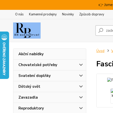
👉 Jsme
O nás
Kamenné prodejny
Novinky
Způsob dopravy
Úvod
V
Akční nabídky
Fasc
Chovatelské potřeby
Svatební doplňky
Dětský svět
Zavazadla
Reproduktory