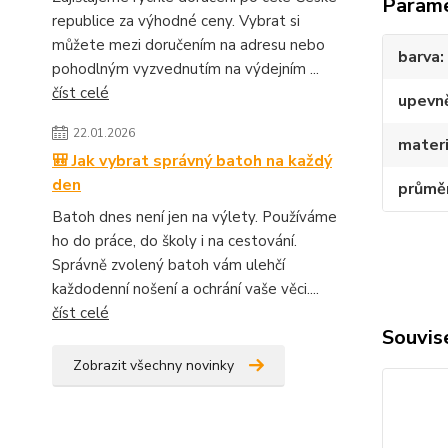
Param
republice za výhodné ceny. Vybrat si
můžete mezi doručením na adresu nebo
barva
pohodlným vyzvednutím na výdejním ...
číst celé
upevn
22.01.2026
materi
🎒 Jak vybrat správný batoh na každý
den
průmě
Batoh dnes není jen na výlety. Používáme
ho do práce, do školy i na cestování.
Správně zvolený batoh vám ulehčí
každodenní nošení a ochrání vaše věci....
číst celé
Souvise
Zobrazit všechny novinky