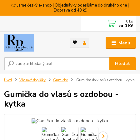
👉 Jsme český e-shop | Objednávky odesíláme do druhého dne |
Doprava od 49 kč
0
ks
za
0 Kč
Menu
Hledat
Úvod
Vlasové doplňky
Gumičky
Gumička do vlasů s ozdobou - kytka
Gumička do vlasů s ozdobou -
kytka