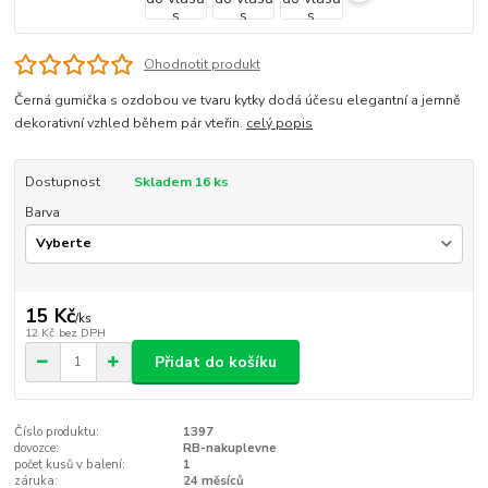
Ohodnotit produkt
Černá gumička s ozdobou ve tvaru kytky dodá účesu elegantní a jemně
dekorativní vzhled během pár vteřin.
celý popis
Dostupnost
Skladem 16 ks
Barva
15 Kč
/
ks
12 Kč
bez DPH
Přidat do košíku
Číslo produktu:
1397
dovozce:
RB-nakuplevne
počet kusů v balení:
1
záruka:
24 měsíců