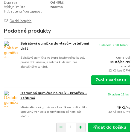
Doprava:
Od 49kč
Výdejní místa:
zdarma
Hlídat cenu / dostupnost
Do oblíbených
Podobné produkty
Spirálová gumička do vlasů – telefonní
Skladem > 20 balení
drát
cena od
Spirálová gumička ve tvaru telefonního kabelu
15 Kč
pevně drží účes a je šetrná k vlasům bez
/
balení
cena od
zbytečného tahání.
12 Kč
bez DPH
Zvolit variantu
Ozdobná gumička na culík - kroužek -
Skladem 11 ks
stříbrná
Minimalistická gumička s kroužkem dodá culíku
49 Kč
/
ks
upravený vzhled a jemný objem během pár
40 Kč
bez DPH
vteřin.
Přidat do košíku