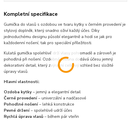
Kompletní specifikace
Gumička do vlasů s ozdobou ve tvaru kytky v černém provedení je
stylový doplněk, který snadno oživí každý účes. Díky
jednoduchému designu působí elegantně a hodí se jak pro
každodenní nošení, tak pro speciální příležitosti.
Kulatá gumička spolehlivě drží vlasy pohromadě a zároveň je
pohodlná při nošení. Ozdobná květina dodává účesu jemný
dekorativní detail, který zvýrazní celkový vzhled bez složité
úpravy vlasů.
Hlavní vlastnosti:
Ozdoba kytky
– jemný a elegantní detail
Černé provedení
– univerzální a nadčasové
Pohodlné nošení
– lehká konstrukce
Pevné držení
– spolehlivě udrží účes
Rychlá úprava vlasů
– během pár vteřin