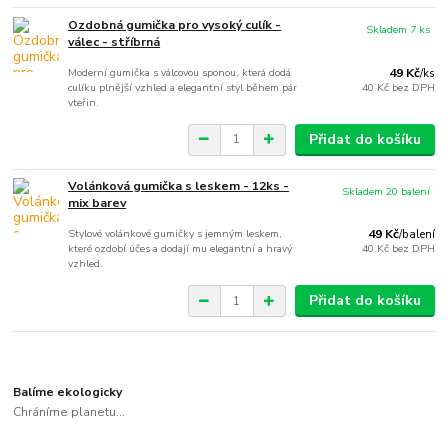
Ozdobná gumička pro vysoký culík -
Skladem 7 ks
válec - stříbrná
Moderní gumička s válcovou sponou, která dodá
49 Kč
/
ks
culíku plnější vzhled a elegantní styl během pár
40 Kč
bez DPH
vteřin.
Přidat do košíku
Volánková gumička s leskem - 12ks -
Skladem 20 balení
mix barev
Stylové volánkové gumičky s jemným leskem,
49 Kč
/
balení
které ozdobí účes a dodají mu elegantní a hravý
40 Kč
bez DPH
vzhled.
Přidat do košíku
Balíme ekologicky
Chráníme planetu...