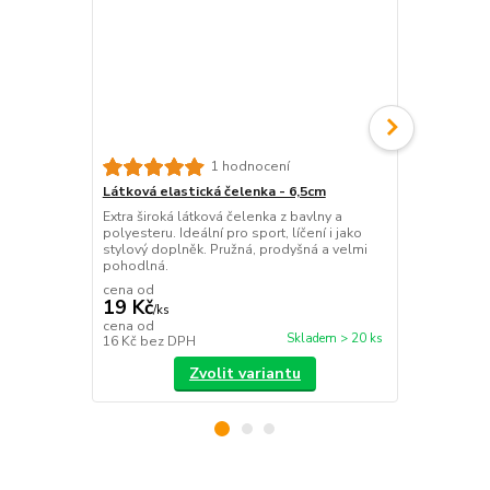
Látková ela
1 hodnocení
Extra široká 
Látková elastická čelenka - 6,5cm
maximální fi
Extra široká látková čelenka z bavlny a
materiál ideá
polyesteru. Ideální pro sport, líčení i jako
doplněk.
stylový doplněk. Pružná, prodyšná a velmi
pohodlná.
cena od
19 Kč
/
ks
19 Kč
cena od
/
ks
Skladem > 20 ks
16 Kč
bez DPH
16 Kč
bez D
Zvolit variantu