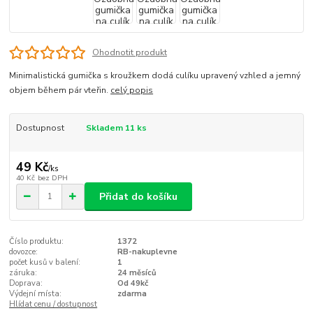
Ohodnotit produkt
Minimalistická gumička s kroužkem dodá culíku upravený vzhled a jemný
objem během pár vteřin.
celý popis
Dostupnost
Skladem 11 ks
49 Kč
/
ks
40 Kč
bez DPH
Přidat do košíku
Číslo produktu:
1372
dovozce:
RB-nakuplevne
počet kusů v balení:
1
záruka:
24 měsíců
Doprava:
Od 49kč
Výdejní místa:
zdarma
Hlídat cenu / dostupnost