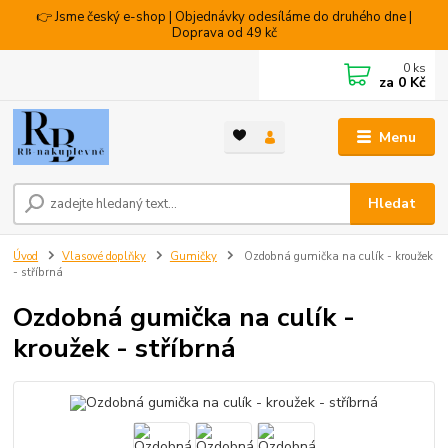
👉 Jsme český e-shop | Objednávky odesíláme do druhého dne |
Doprava od 49 kč
0
ks
za
0 Kč
Menu
Hledat
Úvod
Vlasové doplňky
Gumičky
Ozdobná gumička na culík - kroužek
- stříbrná
Ozdobná gumička na culík -
kroužek - stříbrná