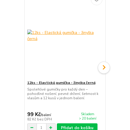
12ks - Elastická gumička - žinylka černá
Plastový skř
kosočtverec
Spolehlivé gumičky pro každý den –
pohodlné nošení, pevné držení, šetrnost k
Černý skřipe
vlasům a 12 kusů v jednom balení.
stabilní uch
pro rychlou 
každodenní 
99 Kč
49 Kč
Skladem
/
balení
/
ks
> 20 balení
82 Kč
bez DPH
40 Kč
bez D
Přidat do košíku