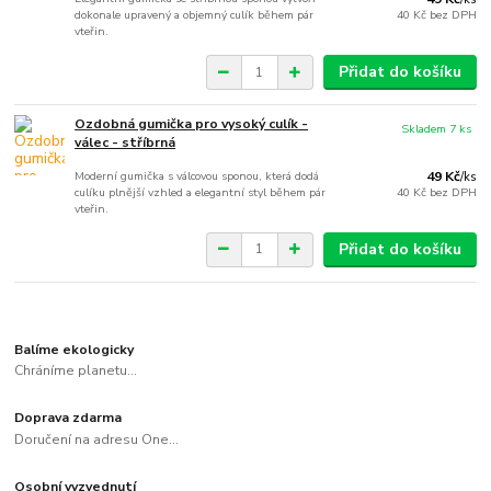
dokonale upravený a objemný culík během pár
40 Kč
bez DPH
vteřin.
Přidat do košíku
Ozdobná gumička pro vysoký culík -
Skladem 7 ks
válec - stříbrná
Moderní gumička s válcovou sponou, která dodá
49 Kč
/
ks
culíku plnější vzhled a elegantní styl během pár
40 Kč
bez DPH
vteřin.
Přidat do košíku
Balíme ekologicky
Chráníme planetu...
Doprava zdarma
Doručení na adresu One...
Osobní vyzvednutí