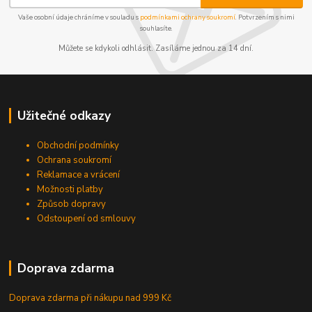
Vaše osobní údaje chráníme v souladu s
podmínkami ochrany soukromí
. Potvrzením s nimi
souhlasíte.
Můžete se kdykoli odhlásit. Zasíláme jednou za 14 dní.
Užitečné odkazy
Obchodní podmínky
Ochrana soukromí
Reklamace a vrácení
Možnosti platby
Způsob dopravy
Odstoupení od smlouvy
Doprava zdarma
Doprava zdarma při nákupu
nad 999 Kč