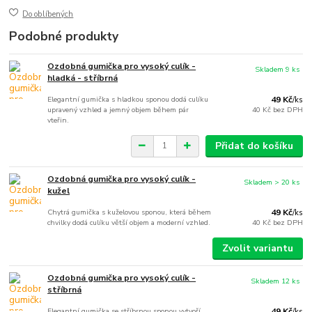
Do oblíbených
Podobné produkty
Ozdobná gumička pro vysoký culík -
Skladem 9 ks
hladká - stříbrná
Elegantní gumička s hladkou sponou dodá culíku
49 Kč
/
ks
upravený vzhled a jemný objem během pár
40 Kč
bez DPH
vteřin.
Přidat do košíku
Ozdobná gumička pro vysoký culík -
Skladem > 20 ks
kužel
Chytrá gumička s kuželovou sponou, která během
49 Kč
/
ks
chvilky dodá culíku větší objem a moderní vzhled.
40 Kč
bez DPH
Zvolit variantu
Ozdobná gumička pro vysoký culík -
Skladem 12 ks
stříbrná
Elegantní gumička se stříbrnou sponou vytvoří
49 Kč
/
ks