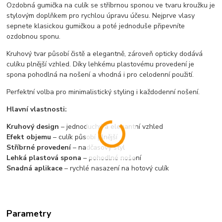
Ozdobná gumička na culík se stříbrnou sponou ve tvaru kroužku je
stylovým doplňkem pro rychlou úpravu účesu. Nejprve vlasy
sepnete klasickou gumičkou a poté jednoduše připevníte
ozdobnou sponu.
Kruhový tvar působí čistě a elegantně, zároveň opticky dodává
culíku plnější vzhled. Díky lehkému plastovému provedení je
spona pohodlná na nošení a vhodná i pro celodenní použití.
Perfektní volba pro minimalistický styling i každodenní nošení.
Hlavní vlastnosti:
Kruhový design
– jednoduchý a elegantní vzhled
Efekt objemu
– culík působí plnější
Stříbrné provedení
– nadčasový styl
Lehká plastová spona
– pohodlné nošení
Snadná aplikace
– rychlé nasazení na hotový culík
Parametry