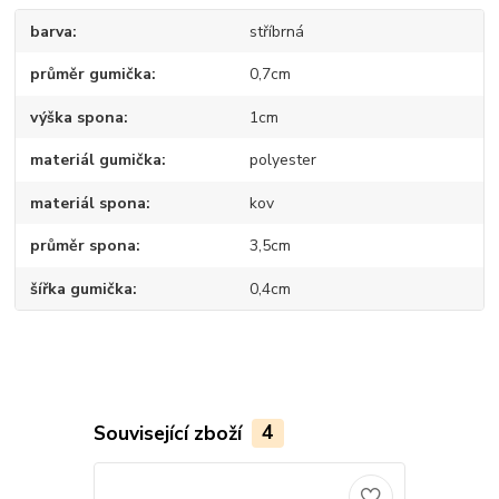
barva
stříbrná
průměr gumička
0,7cm
výška spona
1cm
materiál gumička
polyester
materiál spona
kov
průměr spona
3,5cm
šířka gumička
0,4cm
Související zboží
4