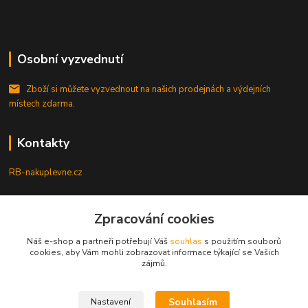
Osobní vyzvednutí
Zboží si můžete vyzvednout na našich prodejnách a výdejních
místech zdarma.
Kontakty
RB-nakuplevne.cz
Zákaznická podpora
Zpracování cookies
+420 222722421
(Po-Pá, 8-17 hod.)
Náš e-shop a partneři potřebují Váš
souhlas
s použitím souborů
cookies, aby Vám mohli zobrazovat informace týkající se Vašich
info@rb-nakuplevne.cz
zájmů.
Souhlasím
Nastavení