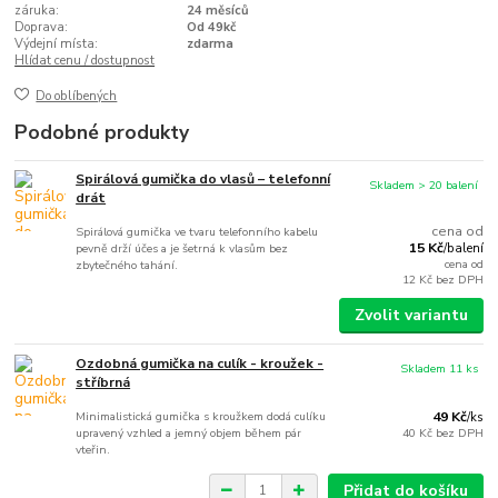
záruka:
24 měsíců
Doprava:
Od 49kč
Výdejní místa:
zdarma
Hlídat cenu / dostupnost
Do oblíbených
Podobné produkty
Spirálová gumička do vlasů – telefonní
Skladem > 20 balení
drát
cena od
Spirálová gumička ve tvaru telefonního kabelu
15 Kč
pevně drží účes a je šetrná k vlasům bez
/
balení
cena od
zbytečného tahání.
12 Kč
bez DPH
Zvolit variantu
Ozdobná gumička na culík - kroužek -
Skladem 11 ks
stříbrná
Minimalistická gumička s kroužkem dodá culíku
49 Kč
/
ks
upravený vzhled a jemný objem během pár
40 Kč
bez DPH
vteřin.
Přidat do košíku