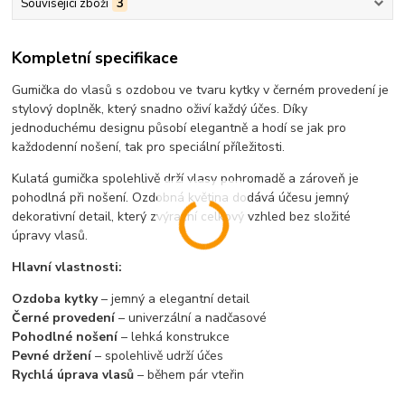
Související zboží
3
Kompletní specifikace
Gumička do vlasů s ozdobou ve tvaru kytky v černém provedení je
stylový doplněk, který snadno oživí každý účes. Díky
jednoduchému designu působí elegantně a hodí se jak pro
každodenní nošení, tak pro speciální příležitosti.
Kulatá gumička spolehlivě drží vlasy pohromadě a zároveň je
pohodlná při nošení. Ozdobná květina dodává účesu jemný
dekorativní detail, který zvýrazní celkový vzhled bez složité
úpravy vlasů.
Hlavní vlastnosti:
Ozdoba kytky
– jemný a elegantní detail
Černé provedení
– univerzální a nadčasové
Pohodlné nošení
– lehká konstrukce
Pevné držení
– spolehlivě udrží účes
Rychlá úprava vlasů
– během pár vteřin