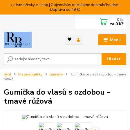
👉 Jsme český e-shop | Objednávky odesíláme do druhého dne |
Doprava od 49 kč
0
ks
za
0 Kč
Menu
Hledat
Úvod
Vlasové doplňky
Gumičky
Gumička do vlasů s ozdobou - tmavé
růžová
Gumička do vlasů s ozdobou -
tmavé růžová