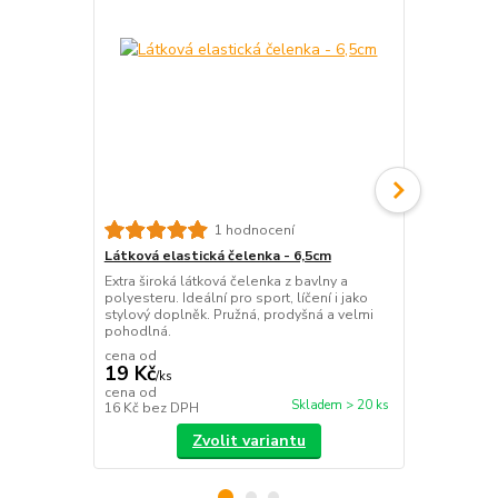
Látková ela
1 hodnocení
Extra široká 
Látková elastická čelenka - 6,5cm
maximální fi
Extra široká látková čelenka z bavlny a
materiál ideá
polyesteru. Ideální pro sport, líčení i jako
doplněk.
stylový doplněk. Pružná, prodyšná a velmi
pohodlná.
cena od
19 Kč
/
ks
19 Kč
cena od
/
ks
Skladem > 20 ks
16 Kč
bez DPH
16 Kč
bez D
Zvolit variantu