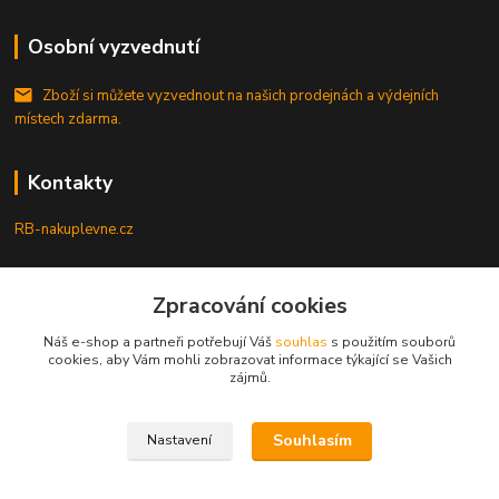
Osobní vyzvednutí
Zboží si můžete vyzvednout na našich prodejnách a výdejních
místech zdarma.
Kontakty
RB-nakuplevne.cz
Zákaznická podpora
+420 222722421
Zpracování cookies
(Po-Pá, 8-17 hod.)
Náš e-shop a partneři potřebují Váš
souhlas
s použitím souborů
cookies, aby Vám mohli zobrazovat informace týkající se Vašich
info@rb-nakuplevne.cz
zájmů.
Souhlasím
Nastavení