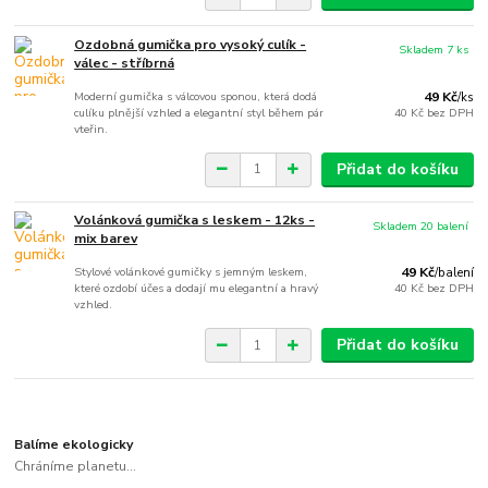
Ozdobná gumička pro vysoký culík -
Skladem 7 ks
válec - stříbrná
Moderní gumička s válcovou sponou, která dodá
49 Kč
/
ks
culíku plnější vzhled a elegantní styl během pár
40 Kč
bez DPH
vteřin.
Přidat do košíku
Volánková gumička s leskem - 12ks -
Skladem 20 balení
mix barev
Stylové volánkové gumičky s jemným leskem,
49 Kč
/
balení
které ozdobí účes a dodají mu elegantní a hravý
40 Kč
bez DPH
vzhled.
Přidat do košíku
Balíme ekologicky
Chráníme planetu...