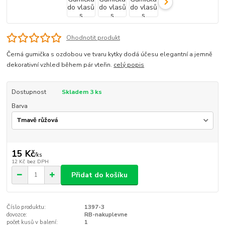
Ohodnotit produkt
Černá gumička s ozdobou ve tvaru kytky dodá účesu elegantní a jemně
dekorativní vzhled během pár vteřin.
celý popis
Dostupnost
Skladem 3 ks
Barva
15 Kč
/
ks
12 Kč
bez DPH
Přidat do košíku
Číslo produktu:
1397-3
dovozce:
RB-nakuplevne
počet kusů v balení:
1