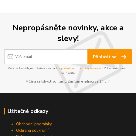
Nepropásněte novinky, akce a
slevy!
Přihlásit se
Vaše osobní údaje chráníme v souladu s
podmínkami ochrany soukromí
. Potvrzením s nimi
souhlasíte.
Můžete se kdykoli odhlásit. Zasíláme jednou za 14 dní.
Užitečné odkazy
Obchodní podmínky
Ochrana soukromí