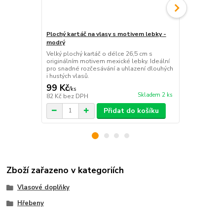
Plochý kartáč na vlasy s motivem lebky -
modrý
12ks - Elast
Velký plochý kartáč o délce 26,5 cm s
Sada 12 gum
originálním motivem mexické lebky. Ideální
pevně drží ú
pro snadné rozčesávání a uhlazení dlouhých
Ideální pro 
i hustých vlasů.
99 Kč
99 Kč
/
ks
/
bale
Skladem 2 ks
82 Kč
bez DPH
82 Kč
bez D
Přidat do košíku
Zboží zařazeno v kategoriích
Vlasové doplňky
Hřebeny