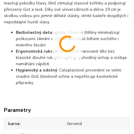
masírují pokožku hlavy, čímž stimulují vlasové kořínky a podporují
přirozený růst a lesk. Díky své univerzálnosti a délce 19 cm je
skvělou volbou pro jemné dětské vlásky, vlnité kadeře dospělých i
nepoddajné husté vlasy.
Bezbolestný detangling
: Ohebné štětiny minimalizují
poškození, lámání a vytrhávání vlasů během suchého i
mokrého česání.
Ergonomická rukojeť
: Jedinečně tvarované tělo bez
klasické dlouhé rukojeti zajišťuje pohodlný úchop a snižuje
namáhání zápěstí.
Hygienický a odolný
: Celoplastové provedení se velmi
snadno čistí, bleskově schne a nepohlcuje kosmetické
přípravky.
Parametry
barva
červená