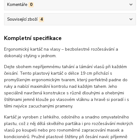
Komentáře
0
Související zboží
4
Kompletní specifikace
Ergonomický kartáč na vlasy – bezbolestné rozčesávání a
dokonalý styling v jednom.
Dejte sbohem nepříjemnému tahání a lámání vlasů při každém
čeisání. Tento plastový kartáč o délce 19 cm přichází s
promyšleným ergonomickým tvarem, který perfektně padne do
ruky a nabízí maximální kontrolu nad každým tahem. Jeho
speciálně navržená konstrukce s různě dlouhými a ohebnými
štětinami jemně klouže po vlasovém vláknu a hravě si poradí i s
těmi nejvíce zacuchanými prameny.
Kartáč je vyroben z lehkého, odolného a snadno omyvatelného
plastu, což z něj dělá skvělého parťáka i pro rozčesávání mokrých
vlasů po koupeli nebo pro rovnoměrné zapracování masek a
kondicionérů. Pružné plastové štětiny při česání navíc příjemně