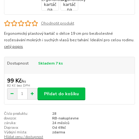
Ohodnotit produkt
Ergonomický plastový kartáč o délce 19 cm pro bezbolestné
rozčesávání mokrých i suchých vlasů bez tahání. Ideální pro celou rodinu.
celý popis
Dostupnost
Skladem 7 ks
99 Kč
/
ks
82 Kč
bez DPH
Přidat do košíku
Číslo produktu:
28
dovozce:
RB-nakuplevne
záruka:
24 měsíců
Doprava:
Od 49kč
Výdejní místa:
zdarma
Hlídat cenu / dostupnost