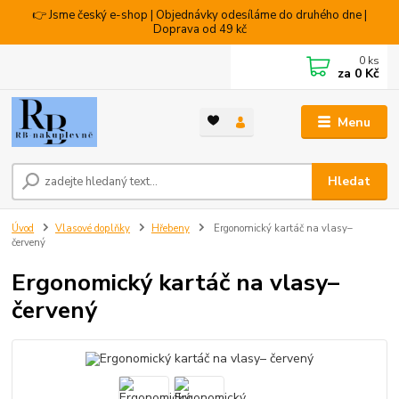
👉 Jsme český e-shop | Objednávky odesíláme do druhého dne |
Doprava od 49 kč
0
ks
za
0 Kč
Menu
Hledat
Úvod
Vlasové doplňky
Hřebeny
Ergonomický kartáč na vlasy–
červený
Ergonomický kartáč na vlasy–
červený