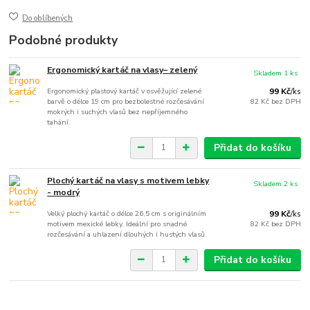
Do oblíbených
Podobné produkty
Ergonomický kartáč na vlasy– zelený
Skladem 1 ks
Ergonomický plastový kartáč v osvěžující zelené
99 Kč
/
ks
barvě o délce 19 cm pro bezbolestné rozčesávání
82 Kč
bez DPH
mokrých i suchých vlasů bez nepříjemného
tahání.
Přidat do košíku
Plochý kartáč na vlasy s motivem lebky
Skladem 2 ks
- modrý
Velký plochý kartáč o délce 26,5 cm s originálním
99 Kč
/
ks
motivem mexické lebky. Ideální pro snadné
82 Kč
bez DPH
rozčesávání a uhlazení dlouhých i hustých vlasů.
Přidat do košíku