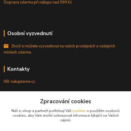
Doprava zdarma při nákupu
nad 999 Kč
Osobní vyzvednutí
Zboží si můžete vyzvednout na našich prodejnách a výdejních
místech zdarma.
Kontakty
RB-nakuplevne.cz
Zákaznická podpora
Zpracování cookies
+420 222722421
(Po-Pá, 8-17 hod.)
Náš e-shop a partneři potřebují Váš
souhlas
s použitím souborů
cookies, aby Vám mohli zobrazovat informace týkající se Vašich
info@rb-nakuplevne.cz
zájmů.