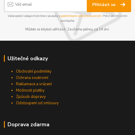
Přihlásit se
Vaše osobní údaje chráníme v souladu s
podmínkami ochrany soukromí
. Potvrzením s nimi
souhlasíte.
Můžete se kdykoli odhlásit. Zasíláme jednou za 14 dní.
Užitečné odkazy
Obchodní podmínky
Ochrana soukromí
Reklamace a vrácení
Možnosti platby
Způsob dopravy
Odstoupení od smlouvy
Doprava zdarma