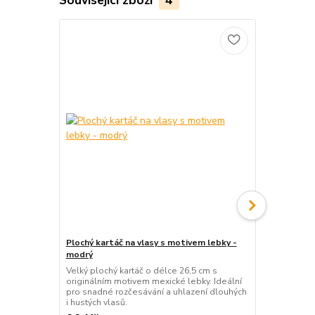
Související zboží
4
Plochý kartáč na vlasy s motivem lebky -
12ks - Elast
modrý
Sada 12 frot
které pevně 
Velký plochý kartáč o délce 26,5 cm s
Ideální pro 
originálním motivem mexické lebky. Ideální
pro snadné rozčesávání a uhlazení dlouhých
i hustých vlasů.