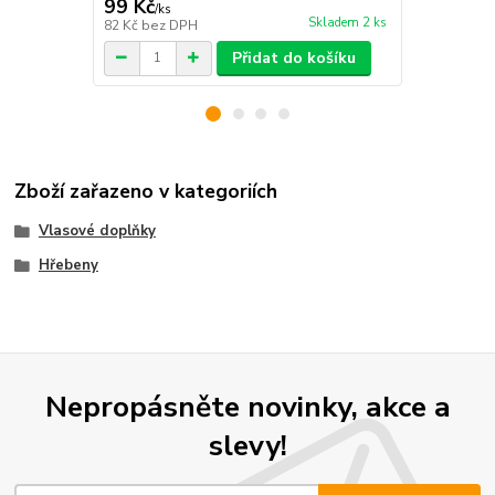
99 Kč
99 Kč
/
ks
/
bale
Skladem 2 ks
82 Kč
bez DPH
82 Kč
bez D
Přidat do košíku
Zboží zařazeno v kategoriích
Vlasové doplňky
Hřebeny
Nepropásněte novinky, akce a
slevy!