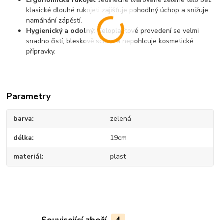
klasické dlouhé rukojeti zajišťuje pohodlný úchop a snižuje
namáhání zápěstí.
Hygienický a odolný
: Celoplastové provedení se velmi
snadno čistí, bleskově schne a nepohlcuje kosmetické
přípravky.
Parametry
barva
zelená
délka
19cm
materiál
plast