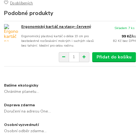
Do oblíbených
Podobné produkty
Ergonomický kartáč na vlasy– červený
Skladem 7 ks
Ergonomický plastový kartáč o délce 19 cm pro
99 Kč
/
ks
bezbolestné rozčesávání mokrých i suchých vlasů
82 Kč
bez DPH
bez tahání. Ideální pro celou rodinu.
Přidat do košíku
Balíme ekologicky
Chráníme planetu...
Doprava zdarma
Doručení na adresu One...
Osobní vyzvednutí
Osobní odběr zdarma...