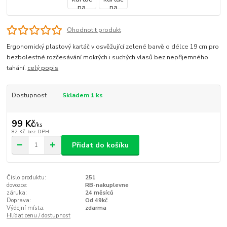
Ohodnotit produkt
Ergonomický plastový kartáč v osvěžující zelené barvě o délce 19 cm pro
bezbolestné rozčesávání mokrých i suchých vlasů bez nepříjemného
tahání.
celý popis
Dostupnost
Skladem 1 ks
99 Kč
/
ks
82 Kč
bez DPH
Přidat do košíku
Číslo produktu:
251
dovozce:
RB-nakuplevne
záruka:
24 měsíců
Doprava:
Od 49kč
Výdejní místa:
zdarma
Hlídat cenu / dostupnost