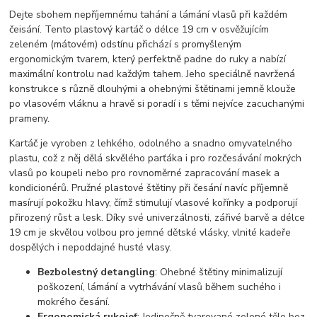
Dejte sbohem nepříjemnému tahání a lámání vlasů při každém
čeisání. Tento plastový kartáč o délce 19 cm v osvěžujícím
zeleném (mátovém) odstínu přichází s promyšleným
ergonomickým tvarem, který perfektně padne do ruky a nabízí
maximální kontrolu nad každým tahem. Jeho speciálně navržená
konstrukce s různě dlouhými a ohebnými štětinami jemně klouže
po vlasovém vláknu a hravě si poradí i s těmi nejvíce zacuchanými
prameny.
Kartáč je vyroben z lehkého, odolného a snadno omyvatelného
plastu, což z něj dělá skvělého parťáka i pro rozčesávání mokrých
vlasů po koupeli nebo pro rovnoměrné zapracování masek a
kondicionérů. Pružné plastové štětiny při česání navíc příjemně
masírují pokožku hlavy, čímž stimulují vlasové kořínky a podporují
přirozený růst a lesk. Díky své univerzálnosti, zářivé barvě a délce
19 cm je skvělou volbou pro jemné dětské vlásky, vlnité kadeře
dospělých i nepoddajné husté vlasy.
Bezbolestný detangling
: Ohebné štětiny minimalizují
poškození, lámání a vytrhávání vlasů během suchého i
mokrého česání.
Ergonomická rukojeť
: Jedinečně tvarované zelené tělo bez