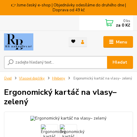
👉 Jsme český e-shop | Objednávky odesíláme do druhého dne |
Doprava od 49 kč
0
ks
za
0 Kč
Menu
Hledat
Úvod
Vlasové doplňky
Hřebeny
Ergonomický kartáč na vlasy– zelený
Ergonomický kartáč na vlasy–
zelený