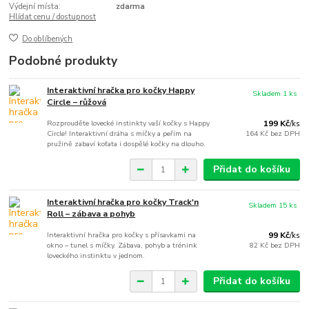
Výdejní místa:
zdarma
Hlídat cenu / dostupnost
Do oblíbených
Podobné produkty
Interaktivní hračka pro kočky Happy
Skladem 1 ks
Circle – růžová
Rozprouděte lovecké instinkty vaší kočky s Happy
199 Kč
/
ks
Circle! Interaktivní dráha s míčky a peřím na
164 Kč
bez DPH
pružině zabaví koťata i dospělé kočky na dlouho.
Přidat do košíku
Interaktivní hračka pro kočky Track'n
Skladem 15 ks
Roll – zábava a pohyb
Interaktivní hračka pro kočky s přísavkami na
99 Kč
/
ks
okno – tunel s míčky. Zábava, pohyb a trénink
82 Kč
bez DPH
loveckého instinktu v jednom.
Přidat do košíku