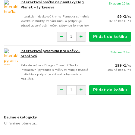
Interaktivní hračka na pamlsky Dog
Skladem 15 ks
Planet – tyrkysová
Interaktivní dávkovač krmiva Planetka stimuluje
99 Kč
/
ks
lovecké instinkty, zahání nudu a podporuje
82 Kč
bez DPH
zdravé trávení psů i koček zábavnou formou hry.
Přidat do košíku
Interaktivní pyramida pro kočky –
Skladem 9 ks
oranžová
Zabavte kočku s Dougez Tower of Tracks!
199 Kč
/
ks
Interaktivní pyramida s míčky stimuluje lovecké
164 Kč
bez DPH
instinkty a podporuje aktivní pohyb vašeho
mazlíčka.
Přidat do košíku
Balíme ekologicky
Chráníme planetu...