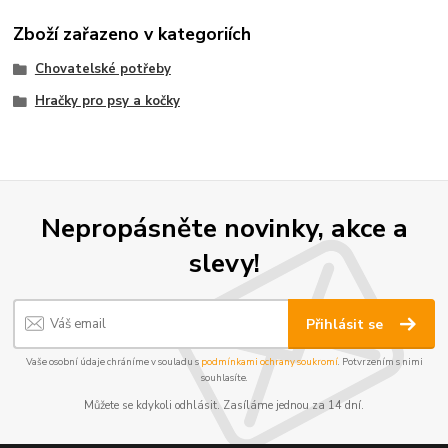
Zboží zařazeno v kategoriích
Chovatelské potřeby
Hračky pro psy a kočky
Nepropásněte novinky, akce a
slevy!
Přihlásit se
Vaše osobní údaje chráníme v souladu s
podmínkami ochrany soukromí
. Potvrzením s nimi
souhlasíte.
Můžete se kdykoli odhlásit. Zasíláme jednou za 14 dní.