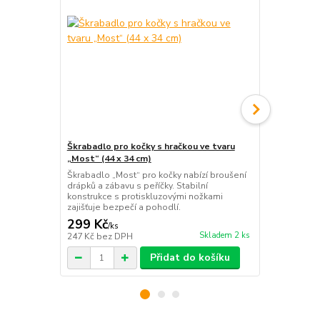
Škrabadlo pro kočky s hračkou ve tvaru
Krytá toale
„Most“ (44 x 34 cm)
dvojitým dn
Škrabadlo „Most“ pro kočky nabízí broušení
Moderní kryt
drápků a zábavu s peříčky. Stabilní
prosévacím s
konstrukce s protiskluzovými nožkami
Zajistěte sv
zajišťuje bezpečí a pohodlí.
domácnosti č
299 Kč
549 Kč
/
ks
/
ks
Skladem 2 ks
247 Kč
bez DPH
454 Kč
bez 
Přidat do košíku