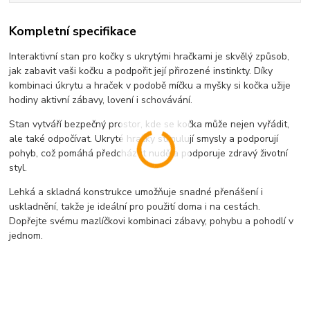
Kompletní specifikace
Interaktivní stan pro kočky s ukrytými hračkami je skvělý způsob,
jak zabavit vaši kočku a podpořit její přirozené instinkty. Díky
kombinaci úkrytu a hraček v podobě míčku a myšky si kočka užije
hodiny aktivní zábavy, lovení i schovávání.
Stan vytváří bezpečný prostor, kde se kočka může nejen vyřádit,
ale také odpočívat. Ukryté hračky stimulují smysly a podporují
pohyb, což pomáhá předcházet nudě a podporuje zdravý životní
styl.
Lehká a skladná konstrukce umožňuje snadné přenášení i
uskladnění, takže je ideální pro použití doma i na cestách.
Dopřejte svému mazlíčkovi kombinaci zábavy, pohybu a pohodlí v
jednom.