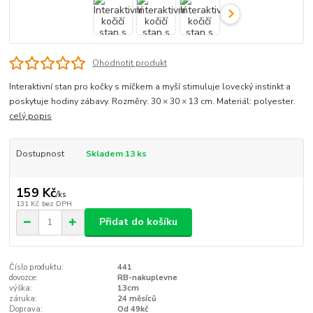
Ohodnotit produkt
Interaktivní stan pro kočky s míčkem a myší stimuluje lovecký instinkt a
poskytuje hodiny zábavy. Rozměry: 30 × 30 × 13 cm. Materiál: polyester.
celý popis
Dostupnost
Skladem 13 ks
159 Kč
/
ks
131 Kč
bez DPH
Přidat do košíku
Číslo produktu:
441
dovozce:
RB-nakuplevne
výška:
13cm
záruka:
24 měsíců
Doprava:
Od 49kč