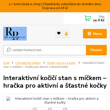
👉 Jsme český e-shop | Objednávky odesíláme do druhého dne |
Doprava od 49 kč
0
ks
za
0 Kč
Menu
Hledat
Úvod
Chovatelské potřeby
Hračky pro psy a kočky
Interaktivní kočičí
stan s míčkem – hračka pro aktivní a šťastné kočky
Interaktivní kočičí stan s míčkem –
hračka pro aktivní a šťastné kočky