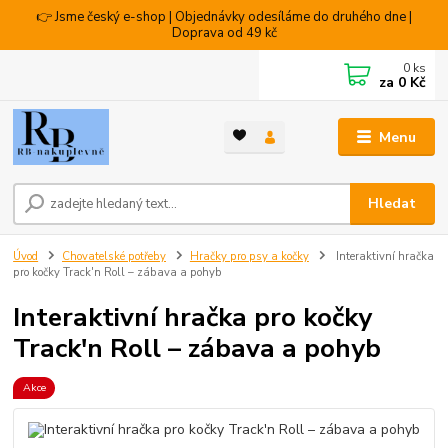
👉 Jsme český e-shop | Objednávky odesíláme do druhého dne |
Doprava od 49 kč
0
ks
za
0 Kč
Menu
Hledat
Úvod
Chovatelské potřeby
Hračky pro psy a kočky
Interaktivní hračka
pro kočky Track'n Roll – zábava a pohyb
Interaktivní hračka pro kočky
Track'n Roll – zábava a pohyb
Akce