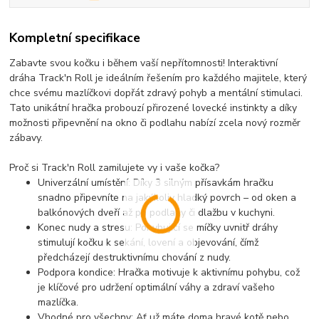
Kompletní specifikace
Zabavte svou kočku i během vaší nepřítomnosti!
Interaktivní
dráha
Track'n Roll
je ideálním řešením pro každého majitele, který
chce svému mazlíčkovi dopřát zdravý pohyb a mentální stimulaci.
Tato unikátní hračka probouzí přirozené
lovecké instinkty
a díky
možnosti připevnění na okno či podlahu nabízí zcela nový rozměr
zábavy.
Proč si Track'n Roll zamilujete vy i vaše kočka?
Univerzální umístění:
Díky
3 silným přísavkám
hračku
snadno připevníte na jakýkoliv hladký povrch – od oken a
balkónových dveří až po podlahy či dlažbu v kuchyni.
Konec nudy a stresu:
Pohybující se míčky uvnitř dráhy
stimulují kočku k sekání, lovení a objevování, čímž
předcházejí destruktivnímu chování z nudy.
Podpora kondice:
Hračka motivuje k aktivnímu pohybu, což
je klíčové pro udržení optimální váhy a zdraví vašeho
mazlíčka.
Vhodné pro všechny:
Ať už máte doma hravé kotě nebo