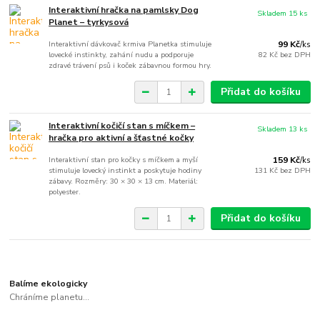
Interaktivní hračka na pamlsky Dog
Skladem 15 ks
Planet – tyrkysová
Interaktivní dávkovač krmiva Planetka stimuluje
99 Kč
/
ks
lovecké instinkty, zahání nudu a podporuje
82 Kč
bez DPH
zdravé trávení psů i koček zábavnou formou hry.
Přidat do košíku
Interaktivní kočičí stan s míčkem –
Skladem 13 ks
hračka pro aktivní a šťastné kočky
Interaktivní stan pro kočky s míčkem a myší
159 Kč
/
ks
stimuluje lovecký instinkt a poskytuje hodiny
131 Kč
bez DPH
zábavy. Rozměry: 30 × 30 × 13 cm. Materiál:
polyester.
Přidat do košíku
Balíme ekologicky
Chráníme planetu...