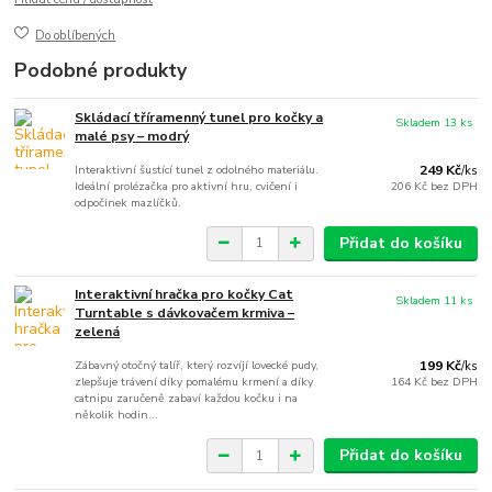
Do oblíbených
Podobné produkty
Skládací tříramenný tunel pro kočky a
Skladem 13 ks
malé psy – modrý
Interaktivní šustící tunel z odolného materiálu.
249 Kč
/
ks
Ideální prolézačka pro aktivní hru, cvičení i
206 Kč
bez DPH
odpočinek mazlíčků.
Přidat do košíku
Interaktivní hračka pro kočky Cat
Skladem 11 ks
Turntable s dávkovačem krmiva –
zelená
Zábavný otočný talíř, který rozvíjí lovecké pudy,
199 Kč
/
ks
zlepšuje trávení díky pomalému krmení a díky
164 Kč
bez DPH
catnipu zaručeně zabaví každou kočku i na
několik hodin...
Přidat do košíku