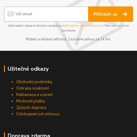
Přihlásit se
Vaše osobní údaje chráníme v souladu s
podmínkami ochrany soukromí
. Potvrzením s nimi
souhlasíte.
Můžete se kdykoli odhlásit. Zasíláme jednou za 14 dní.
Užitečné odkazy
Obchodní podmínky
Ochrana soukromí
Reklamace a vrácení
Možnosti platby
Způsob dopravy
Odstoupení od smlouvy
Doprava zdarma