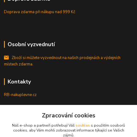
Doprava zdarma při nákupu
nad 999 Kč
Osobní vyzvednutí
Zboží si můžete vyzvednout na našich prodejnách a výdejních
místech zdarma.
Kontakty
RB-nakuplevne.cz
Zákaznická podpora
Zpracování cookies
+420 222722421
(Po-Pá, 8-17 hod.)
Náš e-shop a partneři potřebují Váš
souhlas
s použitím souborů
cookies, aby Vám mohli zobrazovat informace týkající se Vašich
info@rb-nakuplevne.cz
zájmů.