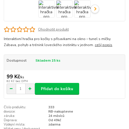
Ohodnotit produkt
Interaktivní hračka pro kočky s přísavkami na okno – tunel s míčky.
Zábava, pohyb a trénink loveckého instinktu v jednom.
celý popis
Dostupnost
Skladem 15 ks
99 Kč
/
ks
82 Kč
bez DPH
Přidat do košíku
Číslo produktu:
333
dovozce:
RB-nakuplevne
záruka:
24 měsíců
Doprava:
Od 49kč
Výdejní místa:
zdarma
Hlídat cenu / dostupnost