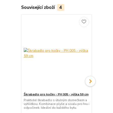
Související zboží
4
Škrabadlo pro kočky - PH 005 - výška 59 cm
Škrabadlo pr
„Most“ (44 
Praktické škrabadlo s útulným domečkem a
vyhlídkou. Kombinace plyše a sisalu pro hru i
Škrabadlo „M
odpočinek. Ideální do každého bytu.
drápků a zába
konstrukce s