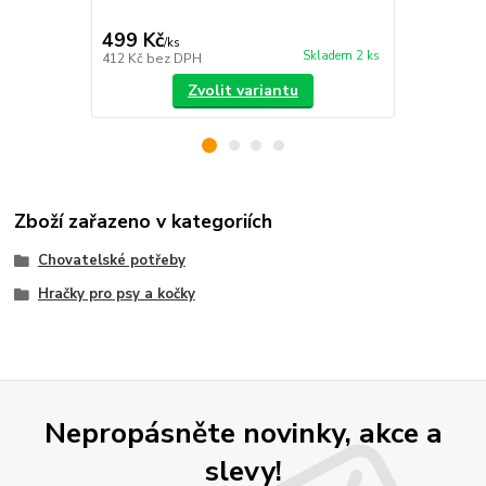
zajišťuje bez
499 Kč
299 Kč
/
ks
/
ks
Skladem 2 ks
412 Kč
bez DPH
247 Kč
bez 
Zvolit variantu
Zboží zařazeno v kategoriích
Chovatelské potřeby
Hračky pro psy a kočky
Nepropásněte novinky, akce a
slevy!