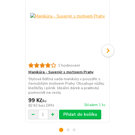
1 hodnocení
Manikúra - Suvenýr s motivem Prahy
Dámské kosm
suvenýr s m
Stylová 6dílná sada manikúry v pouzdře s
černobílým motivem Prahy. Obsahuje nůžky,
Dámské kosm
kleštičky i pilník. Ideální dárek a praktický
Prahy. Prakti
pomocník na cesty.
dárek a krás
99 Kč
59 Kč
/
ks
/
ks
Skladem 1 ks
82 Kč
bez DPH
49 Kč
bez D
Přidat do košíku