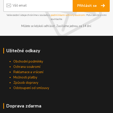
Přihlásit se
Vaše osobní údaje chráníme v souladu s
podmínkami ochrany soukromí
. Potvrzením s nimi
souhlasíte.
Můžete se kdykoli odhlásit. Zasíláme jednou za 14 dní.
Užitečné odkazy
Obchodní podmínky
Ochrana soukromí
Reklamace a vrácení
Možnosti platby
Způsob dopravy
Odstoupení od smlouvy
Doprava zdarma