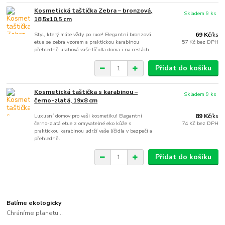
Kosmetická taštička Zebra – bronzová,
Skladem 9 ks
18,5x10,5 cm
Styl, který máte vždy po ruce! Elegantní bronzová
69 Kč
/
ks
etue se zebra vzorem a praktickou karabinou
57 Kč
bez DPH
přehledně uschová vaše líčidla doma i na cestách.
Přidat do košíku
Kosmetická taštička s karabinou –
Skladem 9 ks
černo-zlatá, 19x8 cm
Luxusní domov pro vaši kosmetiku! Elegantní
89 Kč
/
ks
černo-zlatá etue z omyvatelné eko kůže s
74 Kč
bez DPH
praktickou karabinou udrží vaše líčidla v bezpečí a
přehledně.
Přidat do košíku
Balíme ekologicky
Chráníme planetu...