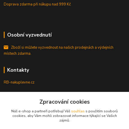
Doprava zdarma při nákupu
nad 999 Kč
Osobní vyzvednutí
Zboží si můžete vyzvednout na našich prodejnách a výdejních
místech zdarma.
Kontakty
RB-nakuplevne.cz
Zákaznická podpora
+420 222722421
Zpracování cookies
(Po-Pá, 8-17 hod.)
Náš e-shop a partneři potřebují Váš
souhlas
s použitím souborů
cookies, aby Vám mohli zobrazovat informace týkající se Vašich
info@rb-nakuplevne.cz
zájmů.