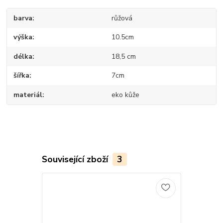
barva
růžová
výška
10.5cm
délka
18,5 cm
šířka
7cm
materiál
eko kůže
Související zboží
3