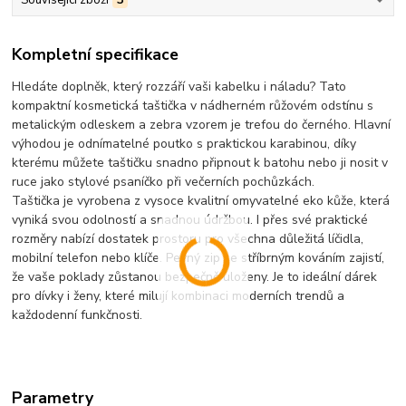
Kompletní specifikace
Hledáte doplněk, který rozzáří vaši kabelku i náladu? Tato
kompaktní kosmetická taštička v nádherném růžovém odstínu s
metalickým odleskem a zebra vzorem je trefou do černého.
Hlavní
výhodou je odnímatelné poutko s praktickou karabinou
, díky
kterému můžete taštičku snadno připnout k batohu nebo ji nosit v
ruce jako stylové psaníčko při večerních pochůzkách.
Taštička je vyrobena z vysoce kvalitní omyvatelné eko kůže, která
vyniká svou odolností a snadnou údržbou. I přes své praktické
rozměry nabízí dostatek prostoru pro všechna důležitá líčidla,
mobilní telefon nebo klíče. Pevný zip se stříbrným kováním zajistí,
že vaše poklady zůstanou bezpečně uloženy. Je to ideální dárek
pro dívky i ženy, které milují kombinaci moderních trendů a
každodenní funkčnosti.
Parametry