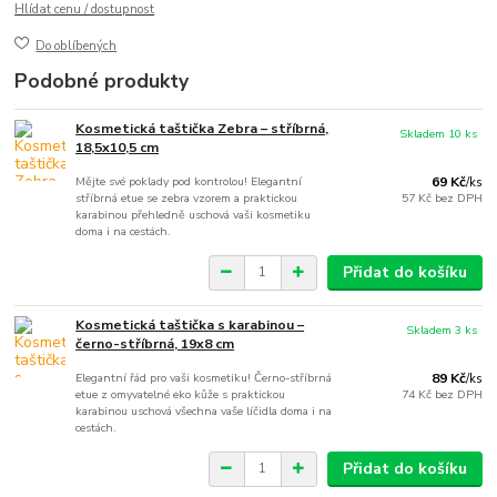
Hlídat cenu / dostupnost
Do oblíbených
Podobné produkty
Kosmetická taštička Zebra – stříbrná,
Skladem 10 ks
18,5x10,5 cm
Mějte své poklady pod kontrolou! Elegantní
69 Kč
/
ks
stříbrná etue se zebra vzorem a praktickou
57 Kč
bez DPH
karabinou přehledně uschová vaši kosmetiku
doma i na cestách.
Přidat do košíku
Kosmetická taštička s karabinou –
Skladem 3 ks
černo-stříbrná, 19x8 cm
Elegantní řád pro vaši kosmetiku! Černo-stříbrná
89 Kč
/
ks
etue z omyvatelné eko kůže s praktickou
74 Kč
bez DPH
karabinou uschová všechna vaše líčidla doma i na
cestách.
Přidat do košíku