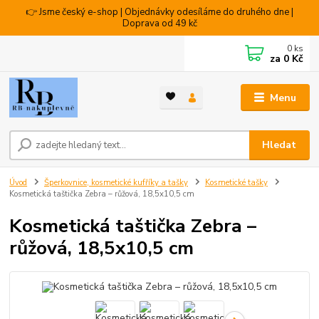
👉 Jsme český e-shop | Objednávky odesíláme do druhého dne |
Doprava od 49 kč
0
ks
za
0 Kč
Menu
Hledat
Úvod
Šperkovnice, kosmetické kufříky a tašky
Kosmetické tašky
Kosmetická taštička Zebra – růžová, 18,5x10,5 cm
Kosmetická taštička Zebra –
růžová, 18,5x10,5 cm