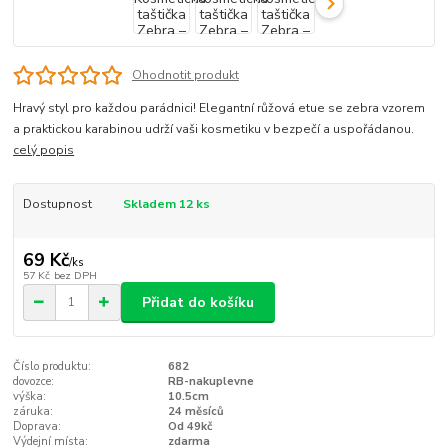
Ohodnotit produkt
Hravý styl pro každou parádnici! Elegantní růžová etue se zebra vzorem
a praktickou karabinou udrží vaši kosmetiku v bezpečí a uspořádanou.
celý popis
Dostupnost
Skladem 12 ks
69 Kč
/
ks
57 Kč
bez DPH
Přidat do košíku
Číslo produktu:
682
dovozce:
RB-nakuplevne
výška:
10.5cm
záruka:
24 měsíců
Doprava:
Od 49kč
Výdejní místa:
zdarma