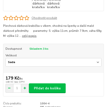
Ohodnotit produkt
Plechová dárková krabička s víkem, vhodná na šperky a další malé
dárkové předměty. parametry: S: výška 11cm, průměr 7.9cm, váha 69g
M: výška 12....
celý popis
Dostupnost
Skladem 3 ks
Velikost
179 Kč
/
ks
148 Kč
bez DPH
Přidat do košíku
Číslo produktu:
1004-4