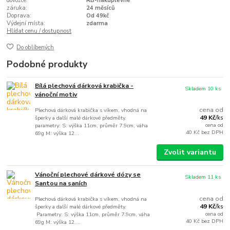
dovozce:
RB-nakuplevne
záruka:
24 měsíců
Doprava:
Od 49kč
Výdejní místa:
zdarma
Hlídat cenu / dostupnost
Do oblíbených
Podobné produkty
Bílá plechová dárková krabička -
Skladem 10 ks
vánoční motiv
cena od
Plechová dárková krabička s víkem, vhodná na
49 Kč
šperky a další malé dárkové předměty.
/
ks
cena od
parametry: S: výška 11cm, průměr 7.9cm, váha
40 Kč
bez DPH
69g M: výška 12...
Zvolit variantu
Vánoční plechové dárkové dózy se
Skladem 11 ks
Santou na saních
cena od
Plechová dárková krabička s víkem, vhodná na
49 Kč
šperky a další malé dárkové předměty.
/
ks
cena od
Parametry: S: výška 11cm, průměr 7.9cm, váha
40 Kč
bez DPH
69g M: výška 12....