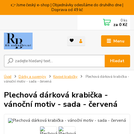
👉 Jsme český e-shop | Objednávky odesíláme do druhého dne |
Doprava od 49 kč
0
ks
za
0 Kč
Menu
Hledat
Úvod
Dárky a suvenýry
Kovové krabičky
Plechová dárková krabička -
vánoční motiv - sada - červená
Plechová dárková krabička -
vánoční motiv - sada - červená