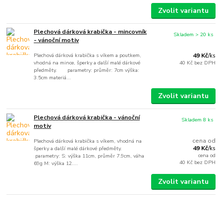
Zvolit variantu
Plechová dárková krabička - mincovník
Skladem > 20 ks
- vánoční motiv
Plechová dárková krabička s víkem a poutkem,
49 Kč
/
ks
vhodná na mince, šperky a další malé dárkové
40 Kč
bez DPH
předměty. parametry: průměr: 7cm výška:
3.5cm materiá...
Zvolit variantu
Plechová dárková krabička - vánoční
Skladem 8 ks
motiv
cena od
Plechová dárková krabička s víkem, vhodná na
49 Kč
šperky a další malé dárkové předměty.
/
ks
cena od
parametry: S: výška 11cm, průměr 7.9cm, váha
40 Kč
bez DPH
69g M: výška 12....
Zvolit variantu