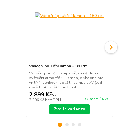
Vánoční pouliční lampa - 180 cm
Gumička s v
Vánoční pouliční lampa příjemně doplní
Sváteční gum
sváteční atmosféru. Lampa je vhodná pro
vašemu účes
vnitřní i venkovní použití. Lampa svítí (led
elegantní vz
osvětlení), sněží, možnost...
2 899 Kč
89 Kč
/
ks
/
bale
skladem 14 ks
2 396 Kč
bez DPH
74 Kč
bez D
Zvolit variantu