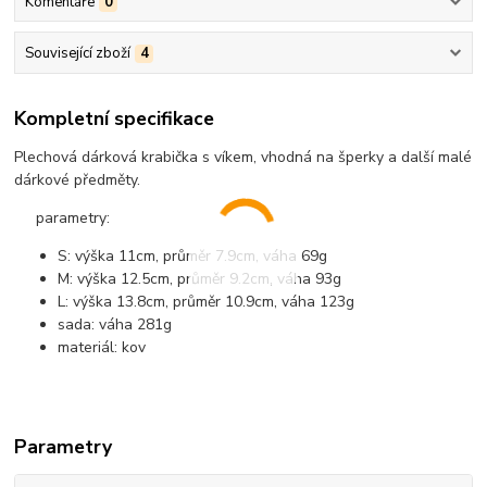
Komentáře
0
Související zboží
4
Kompletní specifikace
Plechová dárková krabička s víkem, vhodná na šperky a další malé
dárkové předměty.
parametry:
S: výška 11cm, průměr 7.9cm, váha 69g
M: výška 12.5cm, průměr 9.2cm, váha 93g
L: výška 13.8cm, průměr 10.9cm, váha 123g
sada: váha 281g
materiál: kov
Parametry