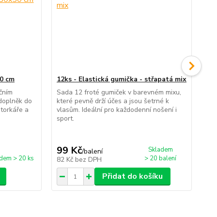
50 cm
12ks - Elastická gumička - střapatá mix
Pe
ko
ičním
Sada 12 froté gumiček v barevném mixu,
 doplněk do
které pevně drží účes a jsou šetrné k
St
torkáře a
vlasům. Ideální pro každodenní nošení i
mas
sport.
kol
dík
výl
99 Kč
3
Skladem
/
balení
dem > 20 ks
> 20 balení
82 Kč
bez DPH
33
Přidat do košíku