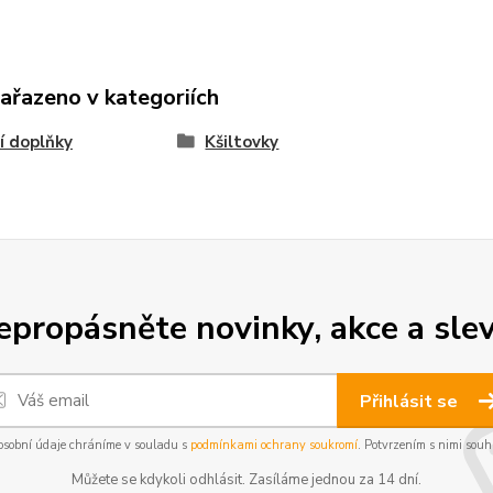
zařazeno v kategoriích
í doplňky
Kšiltovky
epropásněte novinky, akce a slev
Přihlásit se
osobní údaje chráníme v souladu s
podmínkami ochrany soukromí
. Potvrzením s nimi souhl
Můžete se kdykoli odhlásit. Zasíláme jednou za 14 dní.