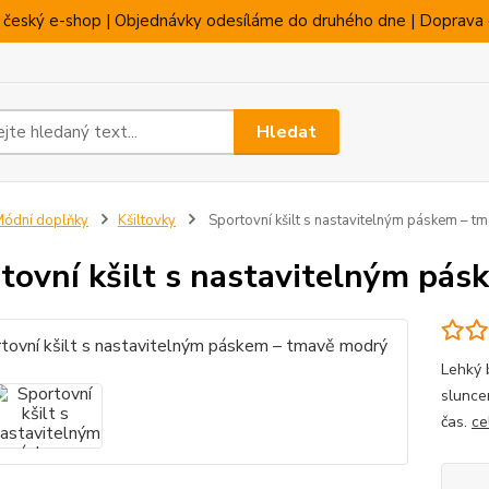
 český e-shop | Objednávky odesíláme do druhého dne | Doprava 
Hledat
ódní doplňky
Kšiltovky
Sportovní kšilt s nastavitelným páskem – 
tovní kšilt s nastavitelným pá
Lehký 
sluncem
čas.
ce