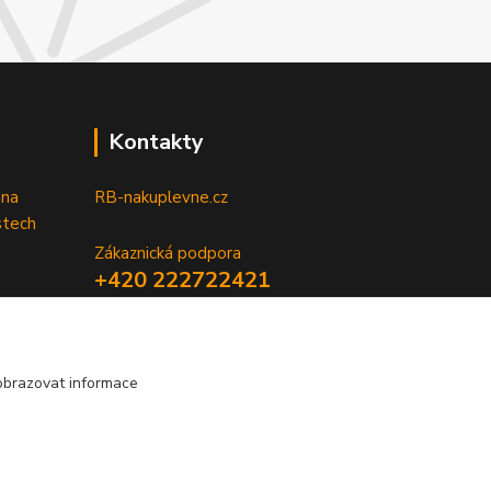
Kontakty
 na
RB-nakuplevne.cz
stech
Zákaznická podpora
+420 222722421
(Po-Pá, 8-17 hod.)
info@rb-nakuplevne.cz
obrazovat informace