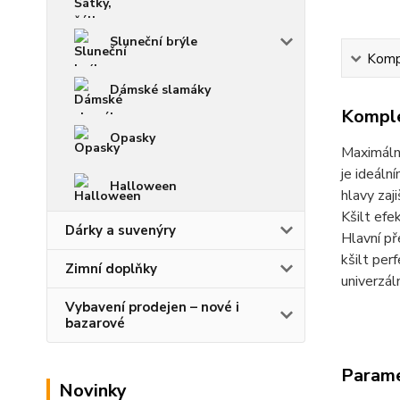
Sluneční brýle
Kompl
Dámské slamáky
Komple
Opasky
Maximální
je ideáln
Halloween
hlavy zaj
Kšilt efe
Dárky a suvenýry
Hlavní př
kšilt per
Zimní doplňky
univerzál
Vybavení prodejen – nové i
bazarové
Param
Novinky