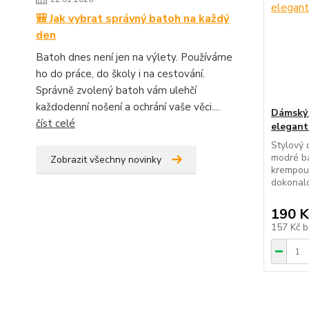
🎒 Jak vybrat správný batoh na každý
den
Batoh dnes není jen na výlety. Používáme
ho do práce, do školy i na cestování.
Správně zvolený batoh vám ulehčí
každodenní nošení a ochrání vaše věci....
Dámský 
číst celé
elegant
Stylový
modré ba
Zobrazit všechny novinky
krempou.
dokonalo
190 K
157 Kč
b