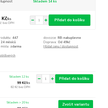
tupnost
Skladem 14 ks
 Kč
/
ks
Přidat do košíku
Kč
bez DPH
roduktu:
447
dovozce:
RB-nakuplevne
24 měsíců
Doprava:
Od 49kč
 místa:
zdarma
Hlídat cenu / dostupnost
oblíbených
Skladem 12 ks
Přidat do košíku
99 Kč
/
ks
82 Kč
bez DPH
Skladem > 20 ks
Zvolit variantu