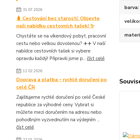
barva
31.07.2026
🧳 Cestování bez starostí: Objevte
veliko
naši nabídku cestovních tašek! ✨
materi
Chystáte se na víkendový pobyt, pracovní
cestu nebo velkou dovolenou? ✈️✈️ V naší
nabídce cestovních tašek si vybere
opravdu každý! Připravili jsme p...
číst celé
12.02.2026
Doprava a platba – rychlé doručení po
Souvise
celé ČR
Zajišťujeme rychlé doručení po celé České
republice za výhodné ceny. Vybrat si
můžete mezi doručením na adresu nebo
pohodlným vyzvednutím na výdejním ...
číst celé
22.01.2026