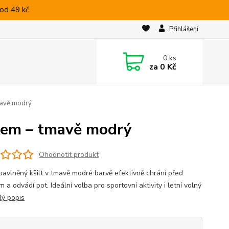
od 49 kč
Přihlášení
0
ks
za
0 Kč
tmavě modrý
skem – tmavě modrý
Ohodnotit produkt
bavlněný kšilt v tmavě modré barvě efektivně chrání před
 a odvádí pot. Ideální volba pro sportovní aktivity i letní volný
lý popis