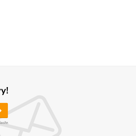
y!
asíte.