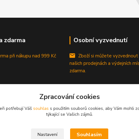
a zdarma
Osobní vyzvednutí
rma při nákupu
nad 999 Kč
Zboží si můžete vyzvednout
našich prodejnách a výdejních mí
zdarma.
Zpracování cookies
eři potřebují Váš
souhlas
s použitím souborů cookies, aby Vám mohli z
týkající se Vašich zájmů.
Souhlasím
Nastavení