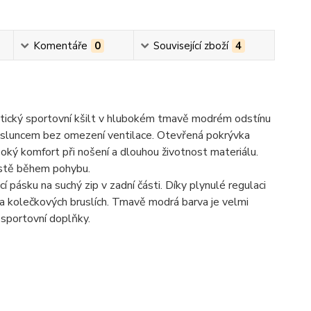
Komentáře
0
Související zboží
4
tický sportovní kšilt v hlubokém tmavě modrém odstínu
d sluncem bez omezení ventilace. Otevřená pokrývka
oký komfort při nošení a dlouhou životnost materiálu.
ístě během pohybu.
pásku na suchý zip v zadní části. Díky plynulé regulaci
dě na kolečkových bruslích. Tmavě modrá barva je velmi
í sportovní doplňky.