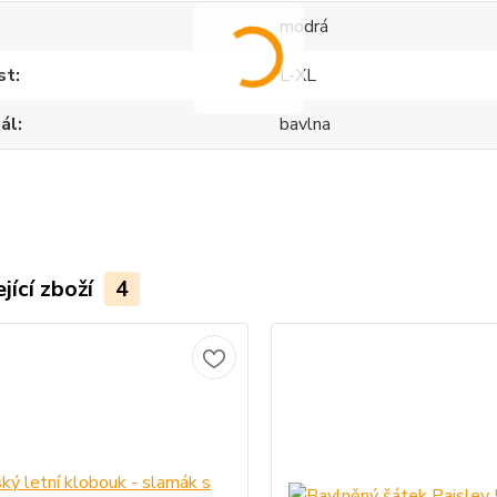
modrá
st
L-XL
ál
bavlna
jící zboží
4