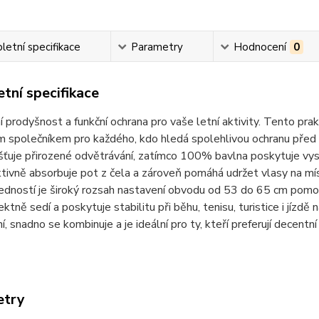
etní specifikace
Parametry
Hodnocení
0
tní specifikace
 prodyšnost a funkční ochrana pro vaše letní aktivity.
Tento prak
ím společníkem pro každého, kdo hledá spolehlivou ochranu pře
išťuje přirozené odvětrávání, zatímco 100% bavlna poskytuje vys
ktivně absorbuje pot z čela a zároveň pomáhá udržet vlasy na m
edností je široký rozsah nastavení obvodu od 53 do 65 cm pomocí 
fektně sedí a poskytuje stabilitu při běhu, tenisu, turistice i jíz
ní, snadno se kombinuje a je ideální pro ty, kteří preferují decentn
etry