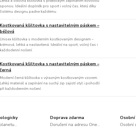
Lehká a odolná kšiltovka s praktickým zapínáním kovovou
sponou. Ideální doplněk pro sport i volný čas, který díky
čistému designu padne každému.
Kostkovaná kšiltovka s nastavitelným páskem –
béžová
Unisex kšiltovka s moderním kostkovaným designem –
krémová, lehká a nastavitená. Ideální na sport, volný čas i
každodenní nošení.
Kostkovaná kšiltovka s nastavitelným páskem –
černá
Moderní černá kšiltovka s výrazným kostkovaným vzorem.
Lehký materiál a zapínání na suchý zip zajistí styl i pohodlí
při každodenním nošení.
ologicky
Doprava zdarma
Osobní 
lanetu...
Doručení na adresu One...
Osobní o