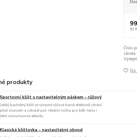
Dos
99
82 
Číslo p
záruka:
Výdejní
Do 
é produkty
Sportovní kšilt s nastavitelným páskem – růžový
Lehký bavlněný kšilt ve výrazné růžové barvě efektivně chrání
před sluncem a odvádí pot. Ideální volba pro běh, tenis i
letní volnočasové aktivity.
Klasická kšiltovka – nastavitelný obvod