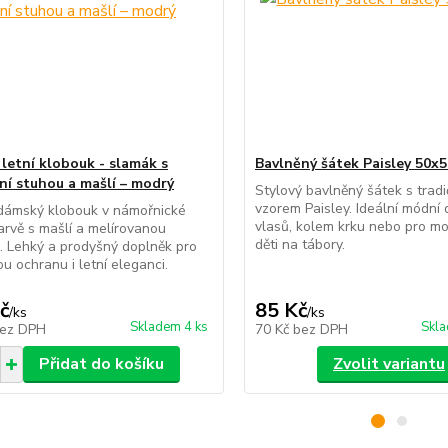
letní klobouk - slamák s
Bavlněný šátek Paisley 50x
ní stuhou a mašlí – modrý
Stylový bavlněný šátek s trad
vzorem Paisley. Ideální módní
 dámský klobouk v námořnické
vlasů, kolem krku nebo pro mo
rvě s mašlí a melírovanou
děti na tábory.
 Lehký a prodyšný doplněk pro
u ochranu i letní eleganci.
č
85 Kč
/
ks
/
ks
Skladem 4 ks
Skla
ez DPH
70 Kč
bez DPH
Přidat do košíku
Zvolit variantu