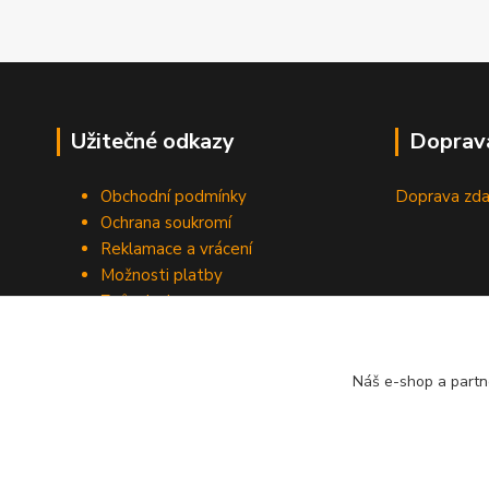
Užitečné odkazy
Doprav
Obchodní podmínky
Doprava zda
Ochrana soukromí
Reklamace a vrácení
Možnosti platby
Způsob dopravy
Odstoupení od smlouvy
Náš e-shop a partn