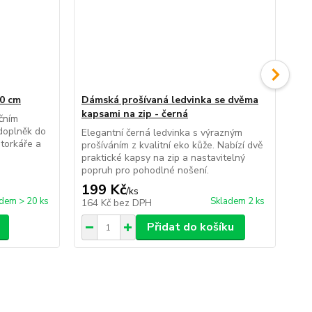
50 cm
Dámská prošívaná ledvinka se dvěma
Ela
kapsami na zip - černá
ičním
Pra
 doplněk do
bar
Elegantní černá ledvinka s výrazným
torkáře a
a z
prošíváním z kvalitní eko kůže. Nabízí dvě
praktické kapsy na zip a nastavitelný
popruh pro pohodlné nošení.
199 Kč
69
/
ks
dem > 20 ks
Skladem 2 ks
164 Kč
bez DPH
57
Přidat do košíku