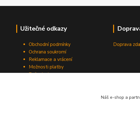
Užitečné odkazy
Doprav
Obchodní podmínky
Doprava zda
Ochrana soukromí
Reklamace a vrácení
Možnosti platby
Způsob dopravy
Odstoupení od smlouvy
Náš e-shop a partn