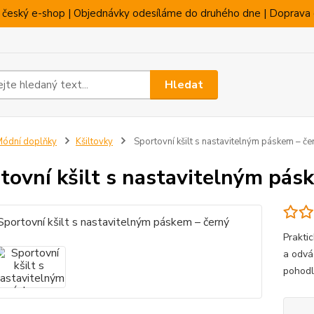
 český e-shop | Objednávky odesíláme do druhého dne | Doprava 
Hledat
ódní doplňky
Kšiltovky
Sportovní kšilt s nastavitelným páskem – če
tovní kšilt s nastavitelným pás
Prakti
a odvád
pohodl