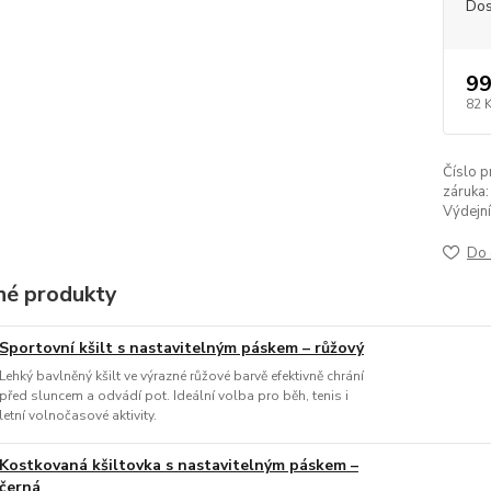
Dos
99
82 
Číslo p
záruka:
Výdejní
Do 
é produkty
Sportovní kšilt s nastavitelným páskem – růžový
Lehký bavlněný kšilt ve výrazné růžové barvě efektivně chrání
před sluncem a odvádí pot. Ideální volba pro běh, tenis i
letní volnočasové aktivity.
Kostkovaná kšiltovka s nastavitelným páskem –
černá