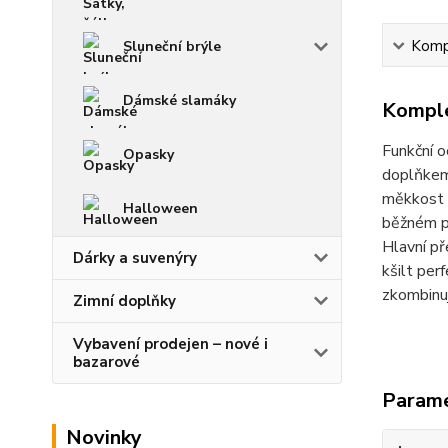
Kompl
Sluneční brýle
Dámské slamáky
Komple
Funkční o
Opasky
doplňkem 
měkkost a
Halloween
běžném po
Hlavní př
Dárky a suvenýry
kšilt per
zkombinuj
Zimní doplňky
Vybavení prodejen – nové i
bazarové
Param
Novinky