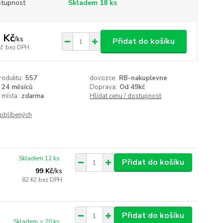
tupnost
Skladem 18 ks
 Kč
/
ks
Přidat do košíku
Kč
bez DPH
roduktu:
557
dovozce:
RB-nakuplevne
24 měsíců
Doprava:
Od 49kč
 místa:
zdarma
Hlídat cenu / dostupnost
oblíbených
Skladem 12 ks
Přidat do košíku
99 Kč
/
ks
82 Kč
bez DPH
Přidat do košíku
Skladem > 20 ks