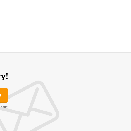
y!
asíte.