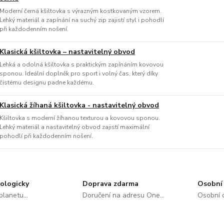
Moderní černá kšiltovka s výrazným kostkovaným vzorem.
Lehký materiál a zapínání na suchý zip zajistí styl i pohodlí
při každodenním nošení.
Klasická kšiltovka – nastavitelný obvod
Lehká a odolná kšiltovka s praktickým zapínáním kovovou
sponou. Ideální doplněk pro sport i volný čas, který díky
čistému designu padne každému.
Klasická žíhaná kšiltovka - nastavitelný obvod
Kšiltovka s moderní žíhanou texturou a kovovou sponou.
Lehký materiál a nastavitelný obvod zajistí maximální
pohodlí při každodenním nošení.
ologicky
Doprava zdarma
Osobní 
lanetu...
Doručení na adresu One...
Osobní o