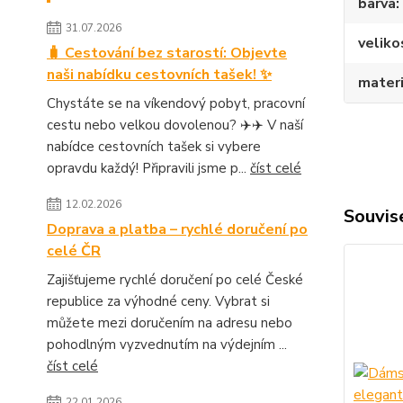
barva
31.07.2026
veliko
🧳 Cestování bez starostí: Objevte
naši nabídku cestovních tašek! ✨
materi
Chystáte se na víkendový pobyt, pracovní
cestu nebo velkou dovolenou? ✈️✈️ V naší
nabídce cestovních tašek si vybere
opravdu každý! Připravili jsme p...
číst celé
12.02.2026
Souvise
Doprava a platba – rychlé doručení po
celé ČR
Zajišťujeme rychlé doručení po celé České
republice za výhodné ceny. Vybrat si
můžete mezi doručením na adresu nebo
pohodlným vyzvednutím na výdejním ...
číst celé
22.01.2026