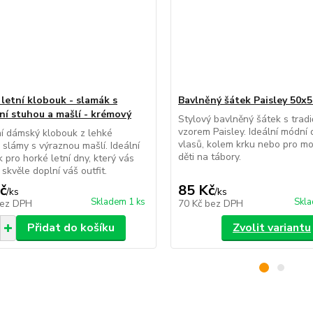
letní klobouk - slamák s
Bavlněný šátek Paisley 50x
ní stuhou a mašlí - krémový
Stylový bavlněný šátek s trad
vzorem Paisley. Ideální módní
í dámský klobouk z lehké
vlasů, kolem krku nebo pro mo
 slámy s výraznou mašlí. Ideální
děti na tábory.
k pro horké letní dny, který vás
 skvěle doplní váš outfit.
č
85 Kč
/
ks
/
ks
Skladem 1 ks
Skla
ez DPH
70 Kč
bez DPH
Přidat do košíku
Zvolit variantu