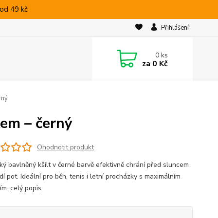
od 49 kč
Přihlášení
0
ks
za
0 Kč
rný
kem – černý
Ohodnotit produkt
cký bavlněný kšilt v černé barvě efektivně chrání před sluncem
í pot. Ideální pro běh, tenis i letní procházky s maximálním
ím.
celý popis