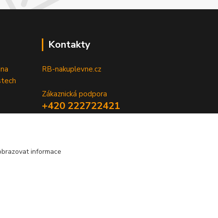
Kontakty
 na
RB-nakuplevne.cz
stech
Zákaznická podpora
+420 222722421
(Po-Pá, 8-17 hod.)
info@rb-nakuplevne.cz
obrazovat informace