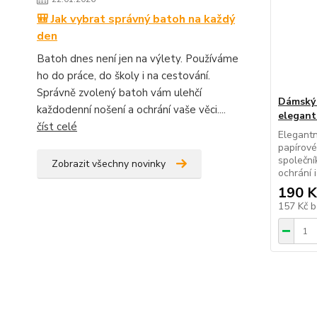
🎒 Jak vybrat správný batoh na každý
den
Batoh dnes není jen na výlety. Používáme
ho do práce, do školy i na cestování.
Správně zvolený batoh vám ulehčí
Dámský 
každodenní nošení a ochrání vaše věci....
elegant
číst celé
Elegantn
papírové
společní
Zobrazit všechny novinky
ochrání i
190 K
157 Kč
b