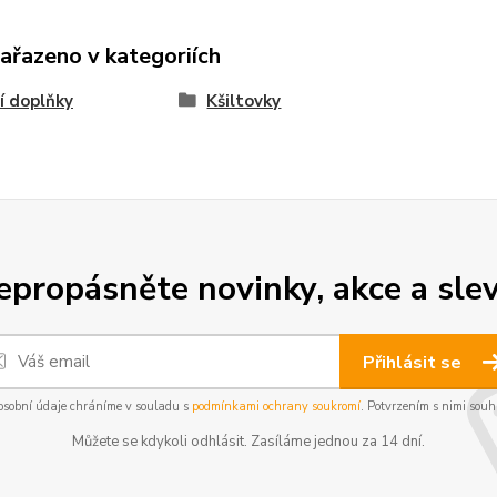
zařazeno v kategoriích
í doplňky
Kšiltovky
epropásněte novinky, akce a slev
Přihlásit se
osobní údaje chráníme v souladu s
podmínkami ochrany soukromí
. Potvrzením s nimi souhl
Můžete se kdykoli odhlásit. Zasíláme jednou za 14 dní.