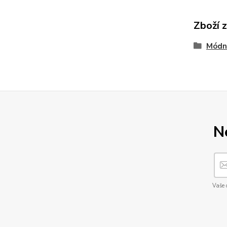
Zboží 
Módn
N
Vaše 