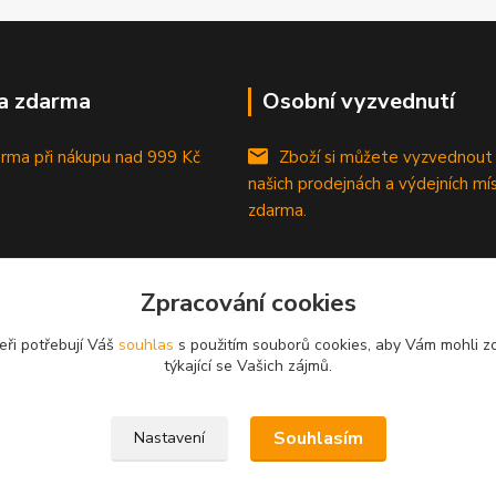
a zdarma
Osobní vyzvednutí
rma při nákupu
nad 999 Kč
Zboží si můžete vyzvednout
našich prodejnách a výdejních mí
zdarma.
Zpracování cookies
eři potřebují Váš
souhlas
s použitím souborů cookies, aby Vám mohli z
týkající se Vašich zájmů.
Souhlasím
Nastavení