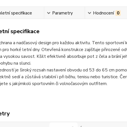
etní specifikace
Parametry
Hodnocení
0
tní specifikace
chrana a nadčasový design pro každou aktivitu.
Tento sportovní k
pro horké letní dny. Otevřená konstrukce zajišťuje přirozené od
 vysokou savost. Kšilt efektivně absorbuje pot z čela a brání jeh
hybu na slunci.
edností je široký rozsah nastavení obvodu od 53 do 65 cm pomocí 
fektně sedí a zůstává stabilní i při běhu, tenisu nebo turistice. Če
ete s jakýmkoli sportovním či volnočasovým outfitem.
etry