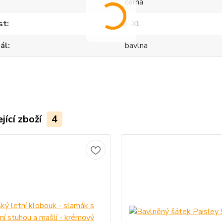
černá
st
L-XL
ál
bavlna
jící zboží
4