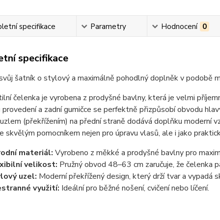
etní specifikace
Parametry
Hodnocení
0
tní specifikace
svůj šatník o stylový a maximálně pohodlný doplněk v podobě m
ilní čelenka je vyrobena z prodyšné bavlny, která je velmi příjem
provedení a zadní gumičce se perfektně přizpůsobí obvodu hlavy 
uzlem (překřížením) na přední straně dodává doplňku moderní vzhl
e skvělým pomocníkem nejen pro úpravu vlasů, ale i jako praktick
rodní materiál:
Vyrobeno z měkké a prodyšné bavlny pro maximá
xibilní velikost:
Pružný obvod 48–63 cm zaručuje, že čelenka 
lový uzel:
Moderní překřížený design, který drží tvar a vypadá s
stranné využití:
Ideální pro běžné nošení, cvičení nebo líčení.