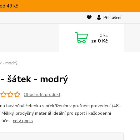
od 49 kč
Přihlášení
0
ks
za
0 Kč
ek - modrý
- šátek - modrý
Ohodnotit produkt
ná bavlněná čelenka s překřížením v pružném provedení (48–
. Měkký, prodyšný materiál ideální pro sport i každodenní
ý účes.
celý popis