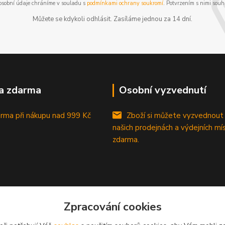
osobní údaje chráníme v souladu s
podmínkami ochrany soukromí
. Potvrzením s nimi souhl
Můžete se kdykoli odhlásit. Zasíláme jednou za 14 dní.
a zdarma
Osobní vyzvednutí
rma při nákupu
nad 999 Kč
Zboží si můžete vyzvednout
našich prodejnách a výdejních mí
zdarma.
Zpracování cookies