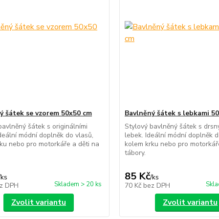
ý šátek se vzorem 50x50 cm
Bavlněný šátek s lebkami 5
bavlněný šátek s originálními
Stylový bavlněný šátek s drs
Ideální módní doplněk do vlasů,
lebek. Ideální módní doplněk d
ku nebo pro motorkáře a děti na
kolem krku nebo pro motorkáře
tábory.
85 Kč
/
ks
/
ks
Skladem > 20 ks
Skla
z DPH
70 Kč
bez DPH
Zvolit variantu
Zvolit variantu