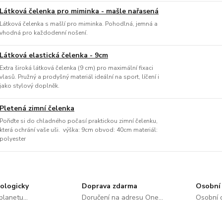
Látková čelenka pro miminka - mašle nařasená
Látková čelenka s mašlí pro miminka. Pohodlná, jemná a
vhodná pro každodenní nošení.
Látková elastická čelenka - 9cm
Extra široká látková čelenka (9 cm) pro maximální fixaci
vlasů. Pružný a prodyšný materiál ideální na sport, líčení i
jako stylový doplněk.
Pletená zimní čelenka
Pořiďte si do chladného počasí praktickou zimní čelenku,
která ochrání vaše uši. výška: 9cm obvod: 40cm materiál:
polyester
ologicky
Doprava zdarma
Osobní 
lanetu...
Doručení na adresu One...
Osobní o