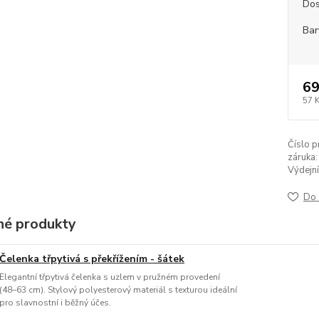
Dos
Bar
69
57 
Číslo p
záruka:
Výdejní
Do 
é produkty
Čelenka třpytivá s překřížením - šátek
Elegantní třpytivá čelenka s uzlem v pružném provedení
(48–63 cm). Stylový polyesterový materiál s texturou ideální
pro slavnostní i běžný účes.