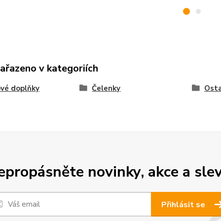
zařazeno v kategoriích
vé doplňky
Čelenky
Osta
epropásněte novinky, akce a slev
Přihlásit se