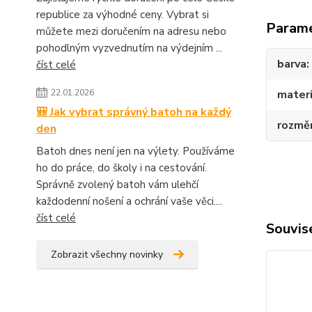
republice za výhodné ceny. Vybrat si
Param
můžete mezi doručením na adresu nebo
pohodlným vyzvednutím na výdejním ...
barva
číst celé
22.01.2026
materi
🎒 Jak vybrat správný batoh na každý
rozmě
den
Batoh dnes není jen na výlety. Používáme
ho do práce, do školy i na cestování.
Správně zvolený batoh vám ulehčí
každodenní nošení a ochrání vaše věci....
číst celé
Souvise
Zobrazit všechny novinky