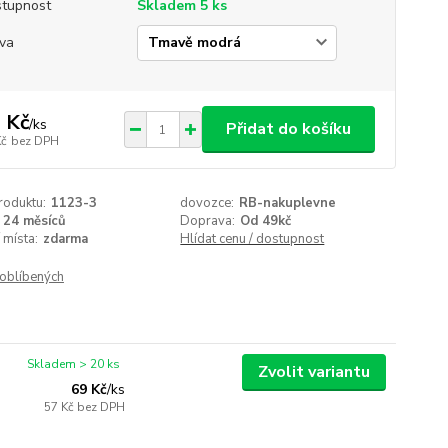
tupnost
Skladem 5 ks
va
 Kč
/
ks
Přidat do košíku
Kč
bez DPH
roduktu:
1123-3
dovozce:
RB-nakuplevne
24 měsíců
Doprava:
Od 49kč
 místa:
zdarma
Hlídat cenu / dostupnost
oblíbených
Skladem > 20 ks
Zvolit variantu
69 Kč
/
ks
57 Kč
bez DPH