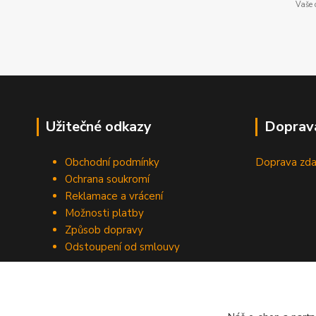
Vaše 
Užitečné odkazy
Doprav
Obchodní podmínky
Doprava zda
Ochrana soukromí
Reklamace a vrácení
Možnosti platby
Způsob dopravy
Odstoupení od smlouvy