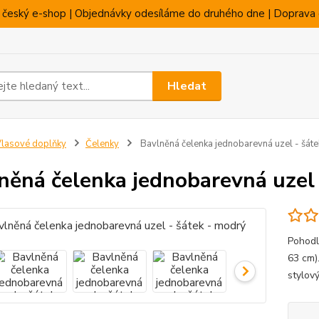
 český e-shop | Objednávky odesíláme do druhého dne | Doprava 
Hledat
lasové doplňky
Čelenky
Bavlněná čelenka jednobarevná uzel - šát
něná čelenka jednobarevná uzel 
Pohodl
63 cm)
stylov