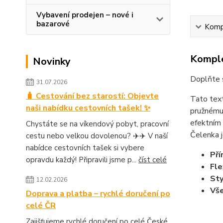
Vybavení prodejen – nové i
bazarové
Kompl
Komple
Novinky
Doplňte 
31.07.2026
🧳 Cestování bez starostí: Objevte
Tato text
naši nabídku cestovních tašek! ✨
pružnému 
efektním 
Chystáte se na víkendový pobyt, pracovní
Čelenka j
cestu nebo velkou dovolenou? ✈️✈️ V naší
nabídce cestovních tašek si vybere
Pří
opravdu každý! Připravili jsme p...
číst celé
Fle
Sty
12.02.2026
Vše
Doprava a platba – rychlé doručení po
celé ČR
Zajišťujeme rychlé doručení po celé České