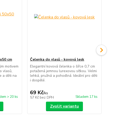
0x50 cm
Čelenka do vlasů - kovová lesk
Če
lá
ným motivem
Elegantní kovová čelenka o šířce 0,7 cm
o vlasů,
potažená jemnou lurexovou síťkou. Velmi
Ele
 a děti na
lehká, pružná a pohodlná. Ideální pro děti
pro
i dospělé.
ozd
dop
69 Kč
69
/
ks
dem > 20 ks
Skladem 17 ks
57 Kč
bez DPH
57
Zvolit variantu