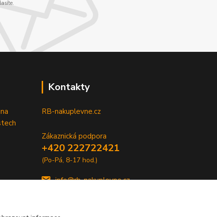
asíte.
Kontakty
 na
RB-nakuplevne.cz
stech
Zákaznická podpora
+420 222722421
(Po-Pá, 8-17 hod.)
info@rb-nakuplevne.cz