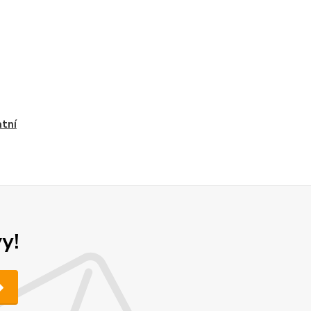
tní
y!