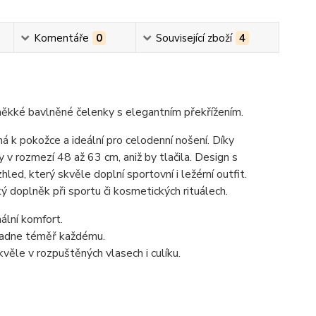
Komentáře
0
Související zboží
4
ěkké bavlněné čelenky s elegantním překřížením.
ná k pokožce a ideální pro celodenní nošení. Díky
v rozmezí 48 až 63 cm, aniž by tlačila. Design s
ed, který skvěle doplní sportovní i ležérní outfit.
ý doplněk při sportu či kosmetických rituálech.
lní komfort.
padne téměř každému.
kvěle v rozpuštěných vlasech i culíku.