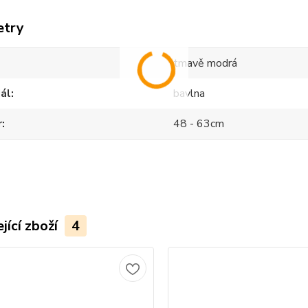
etry
tmavě modrá
ál
bavlna
r
48 - 63cm
jící zboží
4