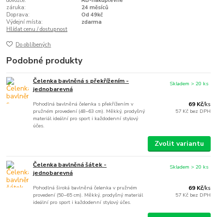
dovozce:
RB-nakuplevne
záruka:
24 měsíců
Doprava:
Od 49kč
Výdejní místa:
zdarma
Hlídat cenu / dostupnost
Do oblíbených
Podobné produkty
Čelenka bavlněná s překřížením -
Skladem > 20 ks
jednobarevná
Pohodlná bavlněná čelenka s překřížením v
69 Kč
/
ks
pružném provedení (48–63 cm). Měkký, prodyšný
57 Kč
bez DPH
materiál ideální pro sport i každodenní stylový
účes.
Zvolit variantu
Čelenka bavlněná šátek -
Skladem > 20 ks
jednobarevná
Pohodlná široká bavlněná čelenka v pružném
69 Kč
/
ks
provedení (50–65 cm). Měkký, prodyšný materiál
57 Kč
bez DPH
ideální pro sport i každodenní stylový účes.