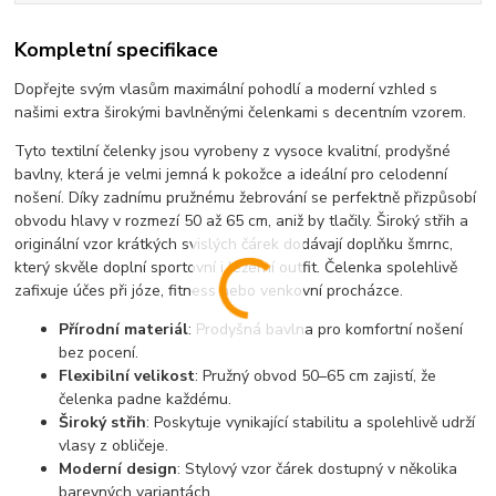
Kompletní specifikace
Dopřejte svým vlasům maximální pohodlí a moderní vzhled s
našimi extra širokými bavlněnými čelenkami s decentním vzorem.
Tyto textilní čelenky jsou vyrobeny z vysoce kvalitní, prodyšné
bavlny, která je velmi jemná k pokožce a ideální pro celodenní
nošení. Díky zadnímu pružnému žebrování se perfektně přizpůsobí
obvodu hlavy v rozmezí 50 až 65 cm, aniž by tlačily. Široký střih a
originální vzor krátkých svislých čárek dodávají doplňku šmrnc,
který skvěle doplní sportovní i ležérní outfit. Čelenka spolehlivě
zafixuje účes při józe, fitness nebo venkovní procházce.
Přírodní materiál
: Prodyšná bavlna pro komfortní nošení
bez pocení.
Flexibilní velikost
: Pružný obvod 50–65 cm zajistí, že
čelenka padne každému.
Široký střih
: Poskytuje vynikající stabilitu a spolehlivě udrží
vlasy z obličeje.
Moderní design
: Stylový vzor čárek dostupný v několika
barevných variantách.