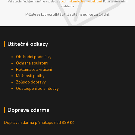
Vaše osobní údaje chráníme v souladu s
podmínkami ochrany soukromí
. Potvrzením s nimi
souhlasíte.
Můžete se kdykoli odhlásit. Zasíláme jednou za 14 dní.
Užitečné odkazy
Obchodní podmínky
Ochrana soukromí
Reklamace a vrácení
Možnosti platby
Způsob dopravy
Odstoupení od smlouvy
Doprava zdarma
Doprava zdarma při nákupu
nad 999 Kč