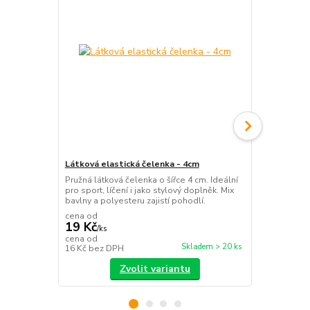
Látková elastická čelenka - 4cm
Látková čel
Pružná látková čelenka o šířce 4 cm. Ideální
Stylová látk
pro sport, líčení i jako stylový doplněk. Mix
Příjemný mat
bavlny a polyesteru zajistí pohodlí.
vzhled.
cena od
19 Kč
/
ks
25 Kč
cena od
/
ks
Skladem > 20 ks
16 Kč
bez DPH
21 Kč
bez D
Zvolit variantu