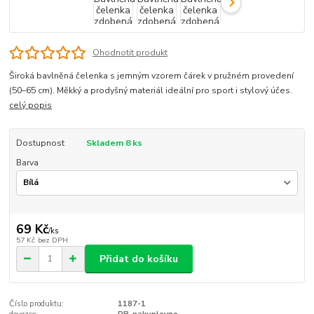
Ohodnotit produkt
Široká bavlněná čelenka s jemným vzorem čárek v pružném provedení
(50–65 cm). Měkký a prodyšný materiál ideální pro sport i stylový účes.
celý popis
Dostupnost
Skladem 8 ks
Barva
69 Kč
/
ks
57 Kč
bez DPH
Přidat do košíku
Číslo produktu:
1187-1