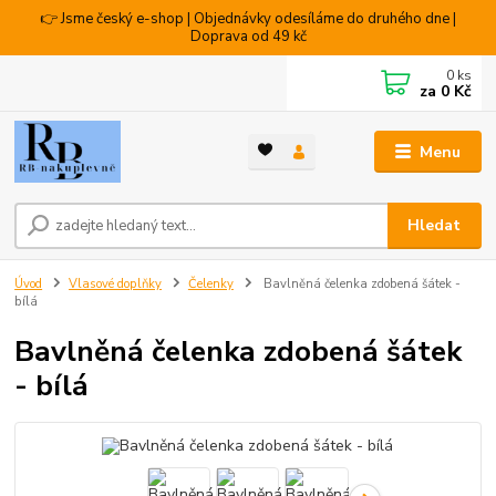
👉 Jsme český e-shop | Objednávky odesíláme do druhého dne |
Doprava od 49 kč
0
ks
za
0 Kč
Menu
Hledat
Úvod
Vlasové doplňky
Čelenky
Bavlněná čelenka zdobená šátek -
bílá
Bavlněná čelenka zdobená šátek
- bílá