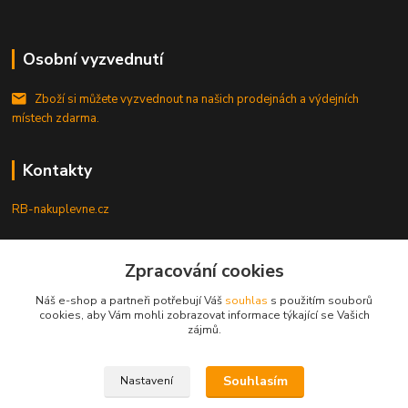
Osobní vyzvednutí
Zboží si můžete vyzvednout na našich prodejnách a výdejních
místech zdarma.
Kontakty
RB-nakuplevne.cz
Zákaznická podpora
Zpracování cookies
+420 222722421
(Po-Pá, 8-17 hod.)
Náš e-shop a partneři potřebují Váš
souhlas
s použitím souborů
cookies, aby Vám mohli zobrazovat informace týkající se Vašich
info@rb-nakuplevne.cz
zájmů.
Souhlasím
Nastavení