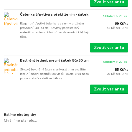
Zvolit variantu
Čelenka třpytivá s překřížením - šátek
Skladem > 20 ks
Elegantní třpytivá čelenka s uzlem v pružném
69 Kč
/
ks
provedení (48–63 cm). Stylový polyesterový
57 Kč
bez DPH
materiál s texturou ideální pro slavnostní i běžný
účes.
Zvolit variantu
Bavlněný jednobarevný šátek 50x50 cm
Skladem > 20 ks
Stylový bavlněný šátek s univerzálním využitím.
85 Kč
/
ks
Ideální módní doplněk do vlasů, kolem krku nebo
70 Kč
bez DPH
pro motorkáře a děti na tábory.
Zvolit variantu
Balíme ekologicky
Chráníme planetu...