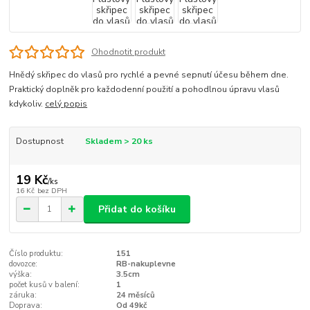
Ohodnotit produkt
Hnědý skřipec do vlasů pro rychlé a pevné sepnutí účesu během dne.
Praktický doplněk pro každodenní použití a pohodlnou úpravu vlasů
kdykoliv.
celý popis
Dostupnost
Skladem > 20 ks
19 Kč
/
ks
16 Kč
bez DPH
Přidat do košíku
Číslo produktu:
151
dovozce:
RB-nakuplevne
výška:
3.5cm
počet kusů v balení:
1
záruka:
24 měsíců
Doprava:
Od 49kč