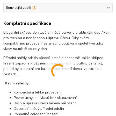
Související zboží
4
Kompletní specifikace
Elegantní skřipec do vlasů v hnědé barvě je praktickým doplňkem
pro rychlou a nenápadnou úpravu účesu. Díky svému
kompaktnímu provedení se snadno používá a spolehlivě udrží
vlasy na místě po celý den.
Přírodní hnědý odstín působí jemně a decentně, takže skřipec
krásně zapadne k běžnému i elegantnějšímu outfitu. Je lehký,
pohodlný a ideální pro každodenní nošení doma, v práci i na
cestách.
Hlavní výhody:
Kompaktní a lehké provedení
Pevné uchycení vlasů bez sklouzávání
Rychlá úprava účesu během pár vteřin
Decentní hnědý přírodní odstín
Pohodlné celodenní nošení