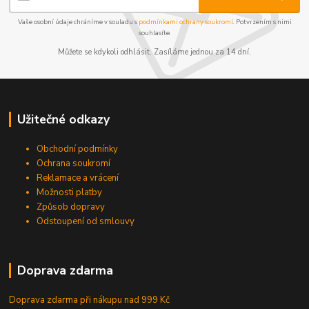
Vaše osobní údaje chráníme v souladu s
podmínkami ochrany soukromí
. Potvrzením s nimi
souhlasíte.
Můžete se kdykoli odhlásit. Zasíláme jednou za 14 dní.
Užitečné odkazy
Obchodní podmínky
Ochrana soukromí
Reklamace a vrácení
Možnosti platby
Způsob dopravy
Odstoupení od smlouvy
Doprava zdarma
Doprava zdarma při nákupu
nad 999 Kč