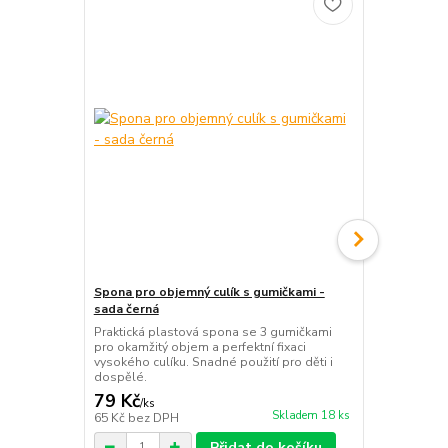
Spona pro objemný culík s gumičkami -
Ohebná text
sada černá
drdol – Čern
Praktická plastová spona se 3 gumičkami
Flexibilní č
pro okamžitý objem a perfektní fixaci
namotání pln
vysokého culíku. Snadné použití pro děti i
zafixuje bez 
dospělé.
během chvilk
79 Kč
59 Kč
/
ks
/
ks
Skladem 18 ks
65 Kč
bez DPH
49 Kč
bez D
Přidat do košíku