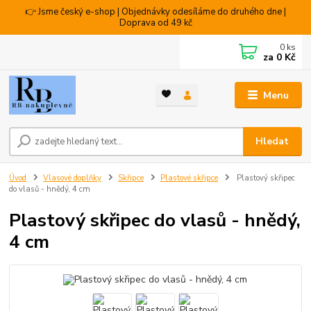
👉 Jsme český e-shop | Objednávky odesíláme do druhého dne |
Doprava od 49 kč
0
ks
za
0 Kč
Menu
Hledat
Úvod
Vlasové doplňky
Skřipce
Plastové skřipce
Plastový skřipec
do vlasů - hnědý, 4 cm
Plastový skřipec do vlasů - hnědý,
4 cm