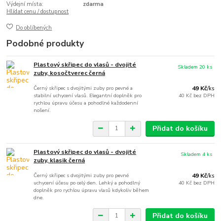
Výdejní místa:
zdarma
Hlídat cenu / dostupnost
Do oblíbených
Podobné produkty
Plastový skřipec do vlasů - dvojité
Skladem 20 ks
zuby, kosočtverec černá
Černý skřipec s dvojitými zuby pro pevné a
49 Kč
/
ks
stabilní uchycení vlasů. Elegantní doplněk pro
40 Kč
bez DPH
rychlou úpravu účesu a pohodlné každodenní
nošení.
Přidat do košíku
Plastový skřipec do vlasů - dvojité
Skladem 4 ks
zuby, klasik černá
Černý skřipec s dvojitými zuby pro pevné
49 Kč
/
ks
uchycení účesu po celý den. Lehký a pohodlný
40 Kč
bez DPH
doplněk pro rychlou úpravu vlasů kdykoliv během
dne.
Přidat do košíku