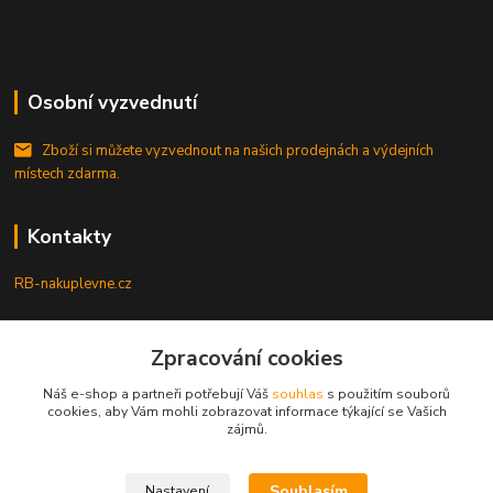
Osobní vyzvednutí
Zboží si můžete vyzvednout na našich prodejnách a výdejních
místech zdarma.
Kontakty
RB-nakuplevne.cz
Zákaznická podpora
+420 222722421
Zpracování cookies
(Po-Pá, 8-17 hod.)
Náš e-shop a partneři potřebují Váš
souhlas
s použitím souborů
cookies, aby Vám mohli zobrazovat informace týkající se Vašich
info@rb-nakuplevne.cz
zájmů.
Souhlasím
Nastavení