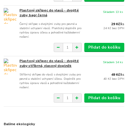
Plastový skřipec do vlasů - dvojité
Skladem 13 ks
zuby, bagr černá
Černý skřipec s dvojitými zuby pro pevné a
29 Kč
/
ks
stabilní uchycení vlasů. Praktický doplněk pro
24 Kč
bez DPH
rychlou úpravu účesu a pohodlné každodenní
nošení.
Přidat do košíku
Plastový skřipec do vlasů - dvojité
Skladem 14 ks
zuby stříbrná, vlasový doplněk
Stříbrný skřipec do vlasů s dvojitými zuby pro
49 Kč
/
ks
pevné a stabilní uchycení účesu. Doplněk pro
40 Kč
bez DPH
rychlou úpravu vlasů a pohodlné každodenní
nošení.
Přidat do košíku
Balíme ekologicky