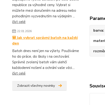
republice za výhodné ceny. Vybrat si
můžete mezi doručením na adresu nebo
pohodlným vyzvednutím na výdejním ...
Param
číst celé
barva
22.01.2026
🎒 Jak vybrat správný batoh na každý
materi
den
Batoh dnes není jen na výlety. Používáme
rozmě
ho do práce, do školy i na cestování.
Správně zvolený batoh vám ulehčí
každodenní nošení a ochrání vaše věci....
číst celé
Souvise
Zobrazit všechny novinky