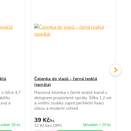
sklá
Čelenka do vlasů – černá lesklá
(spirála)
Lá
na
 o šířce 4,7
Plastová čelenka v černé lesklé barvě s
ilitu.
designem propletené spirály. Šířka 1,2 cm
Lát
lový a
a vnitřní zoubky zajistí perfektní fixaci
Poh
účesu a moderní vzhled.
kaž
39 Kč
25
/
ks
ladem 20 ks
Skladem > 20 ks
32 Kč
bez DPH
21