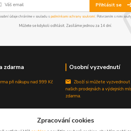
Přihlásit se
osobní údaje chráníme v souladu s
podmínkami ochrany soukromí
. Potvrzením s nimi souhl
Můžete se kdykoli odhlásit. Zasíláme jednou za 14 dní.
a zdarma
Osobní vyzvednutí
rma při nákupu
nad 999 Kč
Zboží si můžete vyzvednout
našich prodejnách a výdejních mí
zdarma.
Zpracování cookies