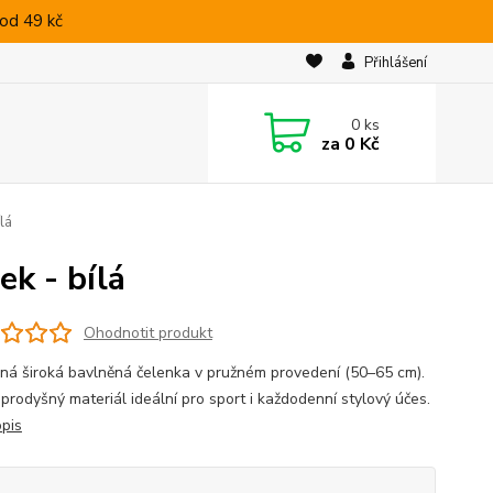
od 49 kč
Přihlášení
0
ks
za
0 Kč
lá
k - bílá
Ohodnotit produkt
ná široká bavlněná čelenka v pružném provedení (50–65 cm).
 prodyšný materiál ideální pro sport i každodenní stylový účes.
opis