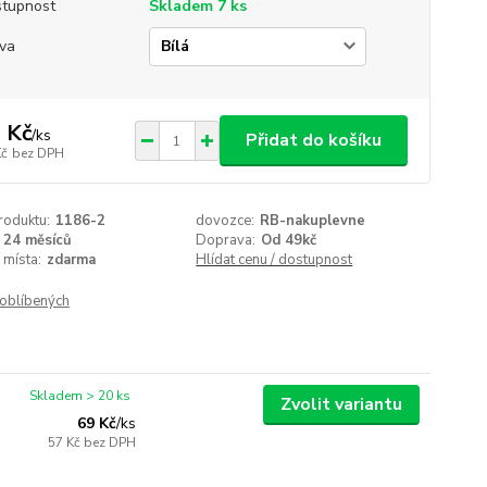
tupnost
Skladem 7 ks
va
 Kč
/
ks
Přidat do košíku
Kč
bez DPH
roduktu:
1186-2
dovozce:
RB-nakuplevne
24 měsíců
Doprava:
Od 49kč
 místa:
zdarma
Hlídat cenu / dostupnost
oblíbených
Skladem > 20 ks
Zvolit variantu
69 Kč
/
ks
57 Kč
bez DPH