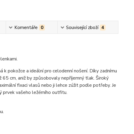
Komentáře
0
Související zboží
4
elenkami.
ná k pokožce a ideální pro celodenní nošení. Díky zadnímu
 65 cm, aniž by způsobovaly nepříjemný tlak. Široký
imální fixaci vlasů nebo ji lehce zúžit podle potřeby. Je
ý prvek vašeho ležérního outfitu.
u.