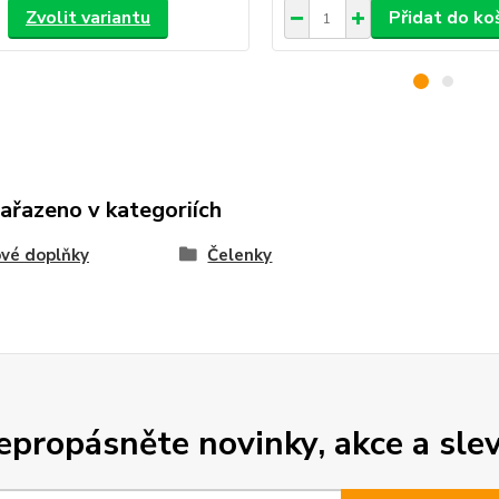
Zvolit variantu
Přidat do ko
zařazeno v kategoriích
vé doplňky
Čelenky
epropásněte novinky, akce a slev