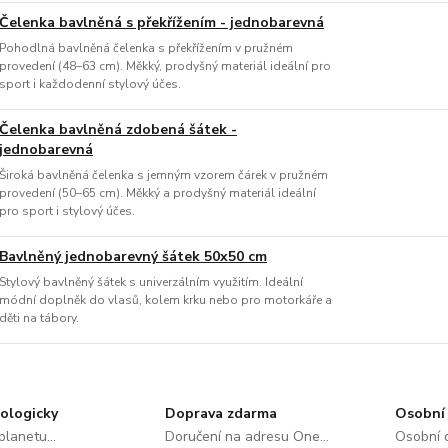
Čelenka bavlněná s překřížením - jednobarevná
Pohodlná bavlněná čelenka s překřížením v pružném
provedení (48–63 cm). Měkký, prodyšný materiál ideální pro
sport i každodenní stylový účes.
Čelenka bavlněná zdobená šátek -
jednobarevná
Široká bavlněná čelenka s jemným vzorem čárek v pružném
provedení (50–65 cm). Měkký a prodyšný materiál ideální
pro sport i stylový účes.
Bavlněný jednobarevný šátek 50x50 cm
Stylový bavlněný šátek s univerzálním využitím. Ideální
módní doplněk do vlasů, kolem krku nebo pro motorkáře a
děti na tábory.
ologicky
Doprava zdarma
Osobní 
lanetu...
Doručení na adresu One...
Osobní o