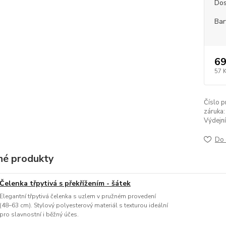
Dos
Bar
69
57 
Číslo p
záruka:
Výdejní
Do 
é produkty
Čelenka třpytivá s překřížením - šátek
Elegantní třpytivá čelenka s uzlem v pružném provedení
(48–63 cm). Stylový polyesterový materiál s texturou ideální
pro slavnostní i běžný účes.