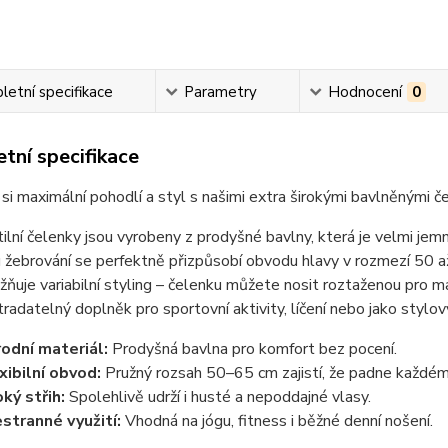
etní specifikace
Parametry
Hodnocení
0
tní specifikace
si maximální pohodlí a styl s našimi extra širokými bavlněnými č
ilní čelenky jsou vyrobeny z prodyšné bavlny, která je velmi jem
žebrování se perfektně přizpůsobí obvodu hlavy v rozmezí 50 až
žňuje variabilní styling – čelenku můžete nosit roztaženou pro max
radatelný doplněk pro sportovní aktivity, líčení nebo jako stylov
rodní materiál:
Prodyšná bavlna pro komfort bez pocení.
xibilní obvod:
Pružný rozsah 50–65 cm zajistí, že padne každém
oký střih:
Spolehlivě udrží i husté a nepoddajné vlasy.
stranné využití:
Vhodná na jógu, fitness i běžné denní nošení.