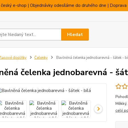
 český e-shop | Objednávky odesíláme do druhého dne | Doprava 
Hledat
lasové doplňky
Čelenky
Bavlněná čelenka jednobarevná - šátek - bí
něná čelenka jednobarevná - šáte
Pohodl
Měkký,
celý p