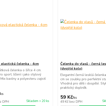
 elastická čelenka - 4cm
Čelenka do vlasů - černá le
(dvojité kolo)
átková čelenka o šířce 4 cm.
ro sport, líčení i jako stylový
Elegantní černá lesklá čelenka
 Mix bavlny a polyesteru zajistí
cm se zoubky pro perfektní stab
Vhodná pro děti i dospělé. Sty
praktický doplněk.
/
ks
59 Kč
/
ks
Skladem > 20 ks
Sk
z DPH
49 Kč
bez DPH