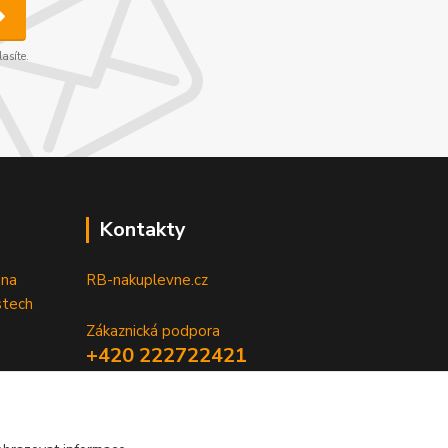
asíte.
Kontakty
 na
RB-nakuplevne.cz
stech
Zákaznická podpora
+420 222722421
(Po-Pá, 8-17 hod.)
info@rb-nakuplevne.cz