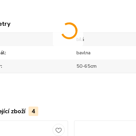
etry
bílá
ál
bavlna
r
50-65cm
jící zboží
4