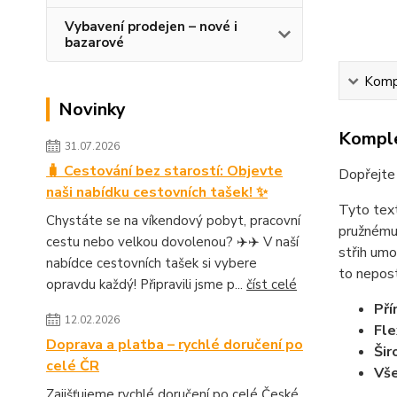
Vybavení prodejen – nové i
bazarové
Kompl
Novinky
Komple
31.07.2026
🧳 Cestování bez starostí: Objevte
Dopřejte 
naši nabídku cestovních tašek! ✨
Tyto text
Chystáte se na víkendový pobyt, pracovní
pružnému 
cestu nebo velkou dovolenou? ✈️✈️ V naší
střih umo
nabídce cestovních tašek si vybere
to nepost
opravdu každý! Připravili jsme p...
číst celé
Pří
12.02.2026
Fle
Doprava a platba – rychlé doručení po
Šir
celé ČR
Vše
Zajišťujeme rychlé doručení po celé České