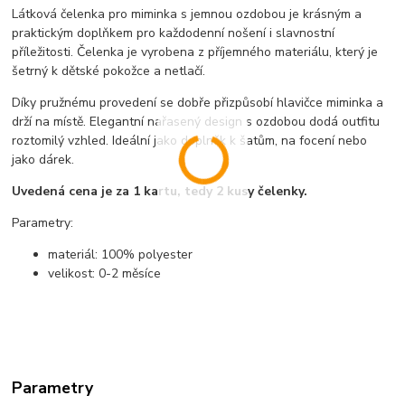
Látková čelenka pro miminka s jemnou ozdobou je krásným a
praktickým doplňkem pro každodenní nošení i slavnostní
příležitosti. Čelenka je vyrobena z příjemného materiálu, který je
šetrný k dětské pokožce a netlačí.
Díky pružnému provedení se dobře přizpůsobí hlavičce miminka a
drží na místě. Elegantní nařasený design s ozdobou dodá outfitu
roztomilý vzhled. Ideální jako doplněk k šatům, na focení nebo
jako dárek.
Uvedená cena je za 1 kartu, tedy 2 kusy čelenky.
Parametry:
materiál: 100% polyester
velikost: 0-2 měsíce
Parametry