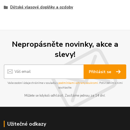
Dětské vlasové doplňky a ozdoby
Nepropásněte novinky, akce a
slevy!
Přihlásit se
Vaše osobní údaje chráníme v souladu s
podmínkami ochrany soukromí
. Potvrzením s nimi
souhlasíte.
Můžete se kdykoli odhlásit. Zasíláme jednou za 14 dní.
Užitečné odkazy