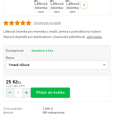
Ohodnotit produkt
Látková čelenka pro miminka s mašlí, jemná a pohodlná na nošení.
Stylový doplněk pro každodenní i slavnostní příležitosti.
celý popis
Dostupnost
Skladem 14 ks
Barva
25 Kč
/
ks
21 Kč
bez DPH
Přidat do košíku
Číslo produktu:
1298-3
dovozce:
RB-nakuplevne