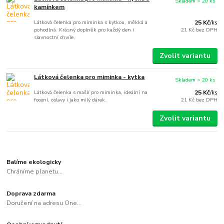
Skladem > 20 ks
kamínkem
Látková čelenka pro miminka s kytkou, měkká a
25 Kč
/
ks
pohodlná. Krásný doplněk pro každý den i
21 Kč
bez DPH
slavnostní chvíle.
Zvolit variantu
Látková čelenka pro miminka - kytka
Skladem > 20 ks
Látková čelenka s mašlí pro miminka, ideální na
25 Kč
/
ks
focení, oslavy i jako milý dárek.
21 Kč
bez DPH
Zvolit variantu
Balíme ekologicky
Chráníme planetu...
Doprava zdarma
Doručení na adresu One...