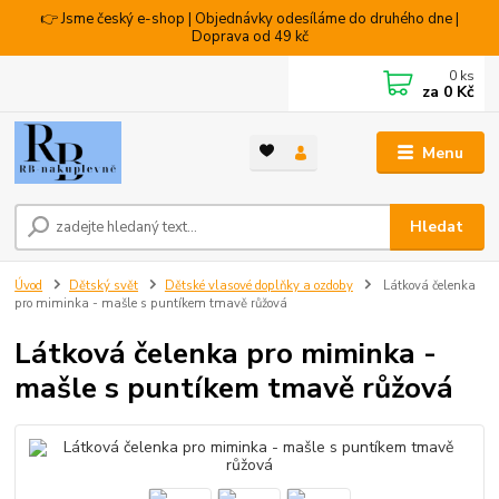
👉 Jsme český e-shop | Objednávky odesíláme do druhého dne |
Doprava od 49 kč
0
ks
za
0 Kč
Menu
Hledat
Úvod
Dětský svět
Dětské vlasové doplňky a ozdoby
Látková čelenka
pro miminka - mašle s puntíkem tmavě růžová
Látková čelenka pro miminka -
mašle s puntíkem tmavě růžová