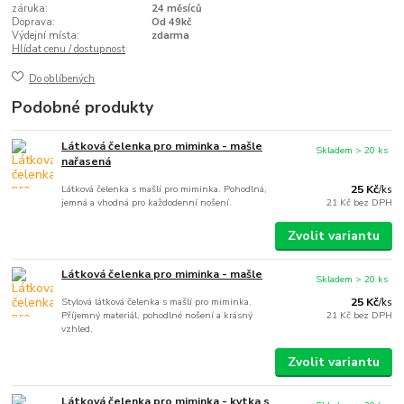
záruka:
24 měsíců
Doprava:
Od 49kč
Výdejní místa:
zdarma
Hlídat cenu / dostupnost
Do oblíbených
Podobné produkty
Látková čelenka pro miminka - mašle
Skladem > 20 ks
nařasená
Látková čelenka s mašlí pro miminka. Pohodlná,
25 Kč
/
ks
jemná a vhodná pro každodenní nošení.
21 Kč
bez DPH
Zvolit variantu
Látková čelenka pro miminka - mašle
Skladem > 20 ks
Stylová látková čelenka s mašlí pro miminka.
25 Kč
/
ks
Příjemný materiál, pohodlné nošení a krásný
21 Kč
bez DPH
vzhled.
Zvolit variantu
Látková čelenka pro miminka - kytka s