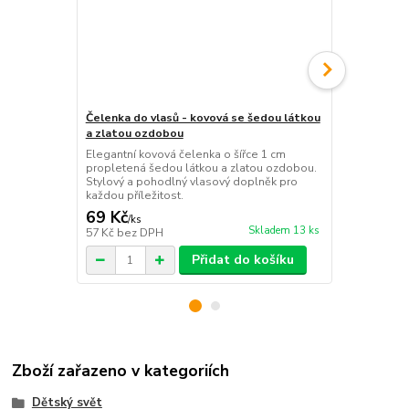
Čelenka do vlasů - kovová se šedou látkou
Čelenka třpy
a zlatou ozdobou
Elegantní tř
pružném prov
Elegantní kovová čelenka o šířce 1 cm
polyesterový
propletená šedou látkou a zlatou ozdobou.
slavnostní i 
Stylový a pohodlný vlasový doplněk pro
každou příležitost.
69 Kč
69 Kč
/
ks
/
ks
Skladem 13 ks
57 Kč
bez DPH
57 Kč
bez D
Přidat do košíku
Zboží zařazeno v kategoriích
Dětský svět