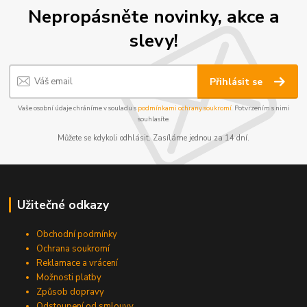
Nepropásněte novinky, akce a
slevy!
Přihlásit se
Vaše osobní údaje chráníme v souladu s
podmínkami ochrany soukromí
. Potvrzením s nimi
souhlasíte.
Můžete se kdykoli odhlásit. Zasíláme jednou za 14 dní.
Užitečné odkazy
Obchodní podmínky
Ochrana soukromí
Reklamace a vrácení
Možnosti platby
Způsob dopravy
Odstoupení od smlouvy