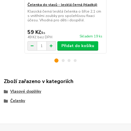
Čelenka do vlasů - lesklá černá (hladká)
Plastový skř
Klasická černá lesklá čelenka o šířce 2,1 cm
Plastový skř
s vnitřními zoubky pro spolehlivou fixaci
skvělým dop
účesu. Vhodná pro děti i dospělé.
speciální pří
ideální pro 
59 Kč
19 Kč
/
ks
/
ks
Skladem 19 ks
49 Kč
bez DPH
16 Kč
bez D
Přidat do košíku
Zboží zařazeno v kategoriích
Vlasové doplňky
Čelenky