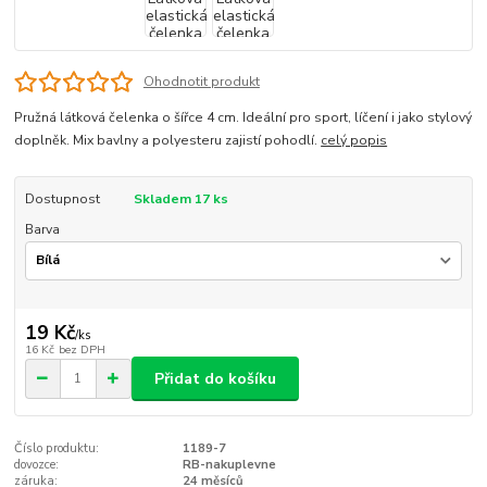
Ohodnotit produkt
Pružná látková čelenka o šířce 4 cm. Ideální pro sport, líčení i jako stylový
doplněk. Mix bavlny a polyesteru zajistí pohodlí.
celý popis
Dostupnost
Skladem 17 ks
Barva
19 Kč
/
ks
16 Kč
bez DPH
Přidat do košíku
Číslo produktu:
1189-7
dovozce:
RB-nakuplevne
záruka:
24 měsíců