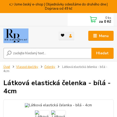
👉 Jsme český e-shop | Objednávky odesíláme do druhého dne |
Doprava od 49 kč
0
ks
za
0 Kč
Menu
Hledat
Úvod
Vlasové doplňky
Čelenky
Látková elastická čelenka - bílá -
4cm
Látková elastická čelenka - bílá -
4cm