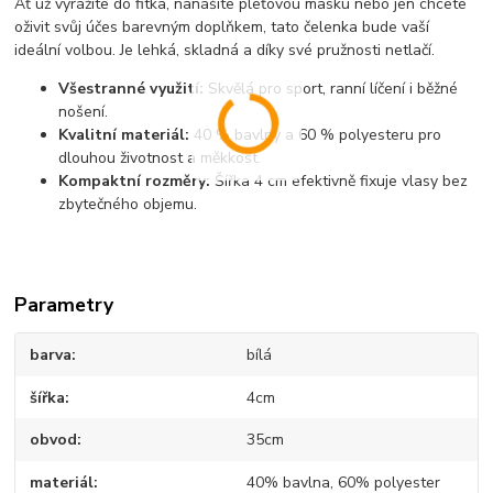
Ať už vyrážíte do fitka, nanášíte pleťovou masku nebo jen chcete
oživit svůj účes barevným doplňkem, tato čelenka bude vaší
ideální volbou. Je lehká, skladná a díky své pružnosti netlačí.
Všestranné využití:
Skvělá pro sport, ranní líčení i běžné
nošení.
Kvalitní materiál:
40 % bavlny a 60 % polyesteru pro
dlouhou životnost a měkkost.
Kompaktní rozměry:
Šířka 4 cm efektivně fixuje vlasy bez
zbytečného objemu.
Parametry
barva
bílá
šířka
4cm
obvod
35cm
materiál
40% bavlna, 60% polyester