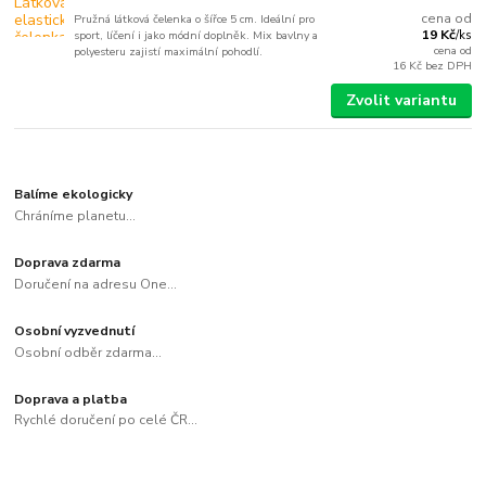
cena od
Pružná látková čelenka o šířce 5 cm. Ideální pro
19 Kč
sport, líčení i jako módní doplněk. Mix bavlny a
/
ks
cena od
polyesteru zajistí maximální pohodlí.
16 Kč
bez DPH
Zvolit variantu
Balíme ekologicky
Chráníme planetu...
Doprava zdarma
Doručení na adresu One...
Osobní vyzvednutí
Osobní odběr zdarma...
Doprava a platba
Rychlé doručení po celé ČR...