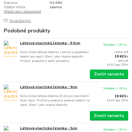
Doprava:
Od 49kč
Výdejní místa:
zdarma
Hlídat cenu / dostupnost
Do oblíbených
Podobné produkty
Látková elastická čelenka - 6,5cm
Skladem > 20 ks
cena od
Extra široká látková čelenka z bavlny a polyesteru.
19 Kč
Ideální pro sport, líčení i jako stylový doplněk.
/
ks
cena od
Pružná, prodyšná a velmi pohodlná.
16 Kč
bez DPH
Zvolit variantu
Látková elastická čelenka - 9cm
Skladem > 20 ks
Extra široká látková čelenka (9 cm) pro maximální
19 Kč
/
ks
fixaci vlasů. Pružný a prodyšný materiál ideální na
16 Kč
bez DPH
sport, líčení i jako stylový doplněk.
Zvolit variantu
Látková elastická čelenka - 5cm
Skladem > 20 ks