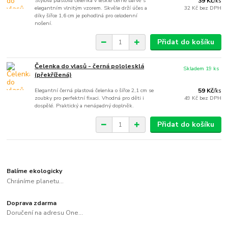
Stylová plastová čelenka v lesklé černé barvě s
39 Kč
/
ks
elegantním vlnitým vzorem. Skvěle drží účes a
32 Kč
bez DPH
díky šířce 1,6 cm je pohodlná pro celodenní
nošení.
Přidat do košíku
Čelenka do vlasů - černá pololesklá
Skladem 19 ks
(překřížená)
Elegantní černá plastová čelenka o šířce 2,1 cm se
59 Kč
/
ks
zoubky pro perfektní fixaci. Vhodná pro děti i
49 Kč
bez DPH
dospělé. Praktický a nenápadný doplněk.
Přidat do košíku
Balíme ekologicky
Chráníme planetu...
Doprava zdarma
Doručení na adresu One...