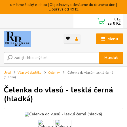
👉 Jsme český e-shop | Objednávky odesíláme do druhého dne |
Doprava od 49 kč
0
ks
za
0 Kč
Menu
Hledat
Úvod
Vlasové doplňky
Čelenky
Čelenka do vlasů - lesklá černá
(hladká)
Čelenka do vlasů - lesklá černá
(hladká)