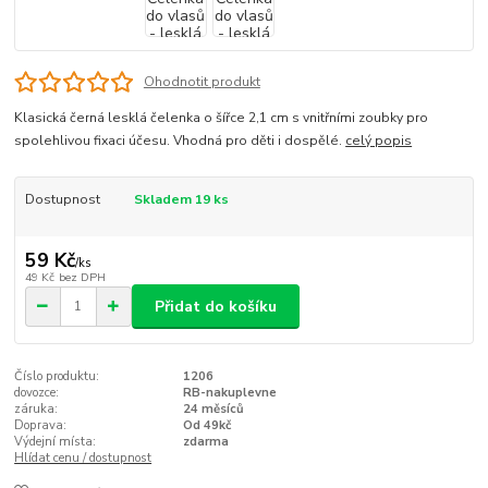
Ohodnotit produkt
Klasická černá lesklá čelenka o šířce 2,1 cm s vnitřními zoubky pro
spolehlivou fixaci účesu. Vhodná pro děti i dospělé.
celý popis
Dostupnost
Skladem 19 ks
59 Kč
/
ks
49 Kč
bez DPH
Přidat do košíku
Číslo produktu:
1206
dovozce:
RB-nakuplevne
záruka:
24 měsíců
Doprava:
Od 49kč
Výdejní místa:
zdarma
Hlídat cenu / dostupnost