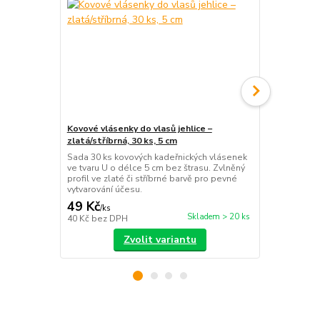
Kovové vlásenky do vlasů jehlice –
Plastový skř
zlatá/stříbrná, 30 ks, 5 cm
stříbrná, vl
Sada 30 ks kovových kadeřnických vlásenek
Stříbrný skři
ve tvaru U o délce 5 cm bez štrasu. Zvlněný
pevné a stab
profil ve zlaté či stříbrné barvě pro pevné
pro rychlou 
vytvarování účesu.
každodenní 
49 Kč
49 Kč
/
ks
/
ks
Skladem > 20 ks
40 Kč
bez DPH
40 Kč
bez D
Zvolit variantu