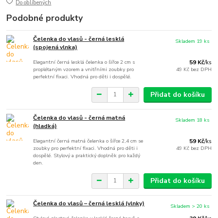
Do oblíbených
Podobné produkty
Čelenka do vlasů - černá lesklá
Skladem 19 ks
(spojená vlnka)
Elegantní černá lesklá čelenka o šířce 2 cm s
59 Kč
/
ks
proplétaným vzorem a vnitřními zoubky pro
49 Kč
bez DPH
perfektní fixaci. Vhodná pro děti i dospělé.
Přidat do košíku
Čelenka do vlasů - černá matná
Skladem 18 ks
(hladká)
Elegantní černá matná čelenka o šířce 2,4 cm se
59 Kč
/
ks
zoubky pro perfektní fixaci. Vhodná pro děti i
49 Kč
bez DPH
dospělé. Stylový a praktický doplněk pro každý
den.
Přidat do košíku
Čelenka do vlasů – černá lesklá (vlnky)
Skladem > 20 ks