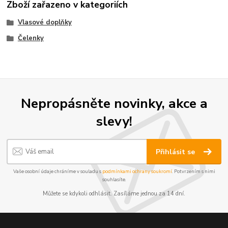
Zboží zařazeno v kategoriích
Vlasové doplňky
Čelenky
Nepropásněte novinky, akce a
slevy!
Přihlásit se
Vaše osobní údaje chráníme v souladu s
podmínkami ochrany soukromí
. Potvrzením s nimi
souhlasíte.
Můžete se kdykoli odhlásit. Zasíláme jednou za 14 dní.