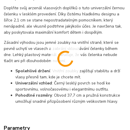
Doplňte svůj arzenál vlasových doplňků o tuto univerzální černou
čelenku v lesklém provedení. Díky čistému hladkému designu a
šířce 2,1 cm se stane nepostradatelným pomocníkem, který
nenápadně, ale vkusně podtrhne jakýkoliv účes. Je navržena tak,
aby poskytovala maximální komfort dětem i dospělým.
Zásadní výhodou jsou jemné zoubky na vnitřní straně, které se
pevně uchytí ve vlasech a zabrání sklouzávání čelenky během
dne. Lehký plastový materiál zaručuje, že vás čelenka nebude
tlačit ani při dlouhodobém nošení.
Spolehlivé držení
: Vnitřní zoubky zajišťují stabilitu a drží
vlasy přesně tam, kde je chcete mít.
Univerzální vzhled
: Černý lesklý povrch se hodí ke
sportovnímu, volnočasovému i elegantnímu outfitu.
Pohodlné rozměry
: Obvod 37,7 cm a pružná konstrukce
umožňují snadné přizpůsobení různým velikostem hlavy.
Parametry