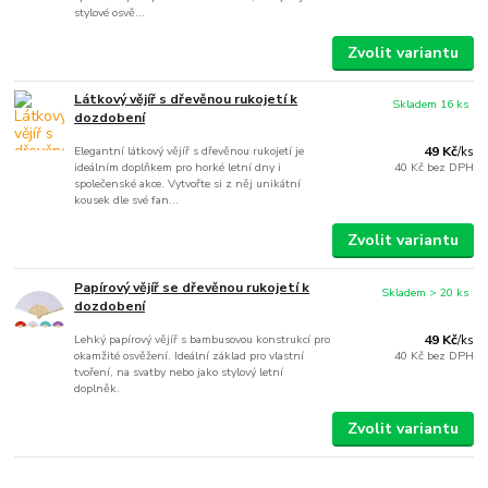
stylové osvě...
Zvolit variantu
Látkový vějíř s dřevěnou rukojetí k
Skladem 16 ks
dozdobení
Elegantní látkový vějíř s dřevěnou rukojetí je
49 Kč
/
ks
ideálním doplňkem pro horké letní dny i
40 Kč
bez DPH
společenské akce. Vytvořte si z něj unikátní
kousek dle své fan...
Zvolit variantu
Papírový vějíř se dřevěnou rukojetí k
Skladem > 20 ks
dozdobení
Lehký papírový vějíř s bambusovou konstrukcí pro
49 Kč
/
ks
okamžité osvěžení. Ideální základ pro vlastní
40 Kč
bez DPH
tvoření, na svatby nebo jako stylový letní
doplněk.
Zvolit variantu