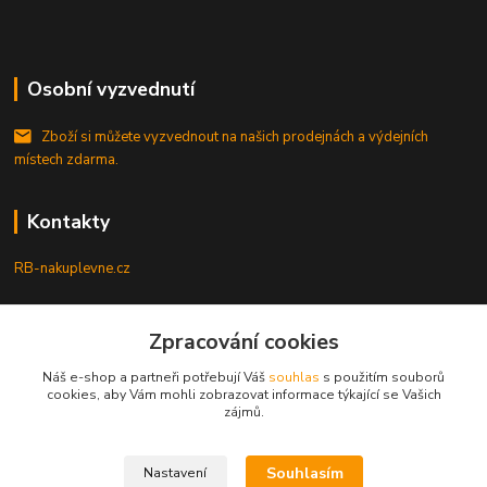
Osobní vyzvednutí
Zboží si můžete vyzvednout na našich prodejnách a výdejních
místech zdarma.
Kontakty
RB-nakuplevne.cz
Zákaznická podpora
Zpracování cookies
+420 222722421
(Po-Pá, 8-17 hod.)
Náš e-shop a partneři potřebují Váš
souhlas
s použitím souborů
cookies, aby Vám mohli zobrazovat informace týkající se Vašich
info@rb-nakuplevne.cz
zájmů.
Souhlasím
Nastavení