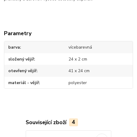
Parametry
barva
vícebarevná
složený vějíř
24 x 2 cm
otevřený vějíř
41 x 24 cm
materiál - vějíř
polyester
Související zboží
4