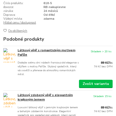
Číslo produktu:
618-5
dovozce:
RB-nakuplevne
záruka:
24 měsíců
Doprava:
Od 49kč
Výdejní místa:
zdarma
Hlídat cenu / dostupnost
Do oblíbených
Podobné produkty
Látkový vějíř s romantickým motivem
Skladem > 20 ks
Paříže
Dodejte svému dni nádech francouzské elegance s
89 Kč
/
ks
vějířem s motivy Paříže. Stylový společník, který
74 Kč
bez DPH
vás osvěží a přenese do atmosféry romantických
měst.
Zvolit variantu
Látkový zdobený vějíř s elegantním
Skladem 15 ks
krajkovým lemem
Luxusní látkový vějíř s jemným krajkovým lemem
89 Kč
/
ks
a bohatým zdobením konstrukce. Elegantní
74 Kč
bez DPH
společník pro společenské události, který zajistí