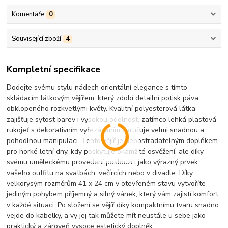
Komentáře
0
Související zboží
4
Kompletní specifikace
Dodejte svému stylu nádech orientální elegance s tímto
skládacím látkovým vějířem, který zdobí detailní potisk páva
obklopeného rozkvetlými květy. Kvalitní polyesterová látka
zajišťuje sytost barev i vysokou odolnost, zatímco lehká plastová
rukojeť s dekorativním vyřezáváním zaručuje velmi snadnou a
pohodlnou manipulaci. Tento vějíř je nepostradatelným doplňkem
pro horké letní dny, kdy poskytuje okamžité osvěžení, ale díky
svému uměleckému provedení poslouží i jako výrazný prvek
vašeho outfitu na svatbách, večírcích nebo v divadle. Díky
velkorysým rozměrům 41 x 24 cm v otevřeném stavu vytvoříte
jediným pohybem příjemný a silný vánek, který vám zajistí komfort
v každé situaci. Po složení se vějíř díky kompaktnímu tvaru snadno
vejde do kabelky, a vy jej tak můžete mít neustále u sebe jako
praktický a zároveň vysoce estetický doplněk.