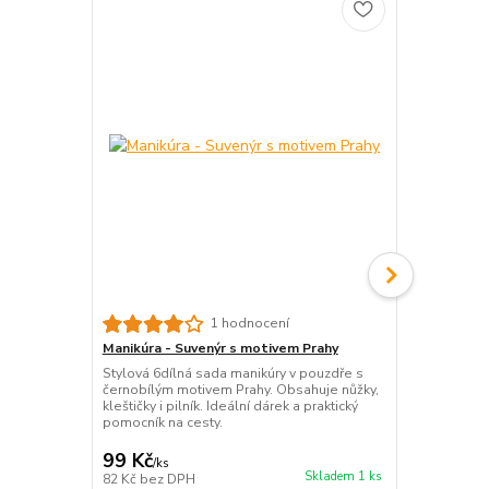
Dámské čern
1 hodnocení
rukavice na 
Manikúra - Suvenýr s motivem Prahy
večernímu o
Stylová 6dílná sada manikúry v pouzdře s
Elegantní če
černobílým motivem Prahy. Obsahuje nůžky,
s praktickým
kleštičky i pilník. Ideální dárek a praktický
doplněk, kte
pomocník na cesty.
plese i gala
99 Kč
99 Kč
/
ks
/
ks
Skladem 1 ks
82 Kč
bez DPH
82 Kč
bez D