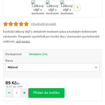
Ohodnotit produkt
Exotický látkový vějíř s detailním motivem páva a bohatým květinovým
zdobením. Elegantní společník pro horké dny i slavnostní společenské
události.
celý popis
Dostupnost
Skladem 2 ks
Barva
89 Kč
/
ks
74 Kč
bez DPH
Přidat do košíku