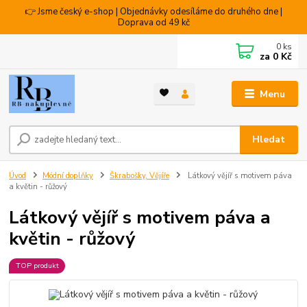
👉 Jsme český e-shop | Objednávky odesíláme do druhého dne |
Doprava od 49 kč
0
ks
za
0 Kč
Menu
Hledat
Úvod
Módní doplňky
Škrabošky, Vějíře
Látkový vějíř s motivem páva
a květin - růžový
Látkový vějíř s motivem páva a
květin - růžový
TOP produkt