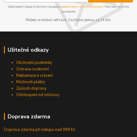
Vaše osobní údaje chráníme v souladu s
podmínkami ochrany soukromí
. Potvrzením s nimi
souhlasíte.
Můžete se kdykoli odhlásit. Zasíláme jednou za 14 dní.
Užitečné odkazy
Obchodní podmínky
Ochrana soukromí
Reklamace a vrácení
Možnosti platby
Způsob dopravy
Odstoupení od smlouvy
Doprava zdarma
Doprava zdarma při nákupu
nad 999 Kč