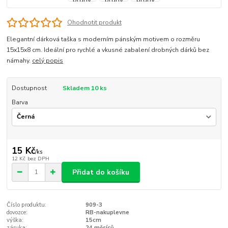
Ohodnotit produkt
Elegantní dárková taška s moderním pánským motivem o rozměru
15x15x8 cm. Ideální pro rychlé a vkusné zabalení drobných dárků bez
námahy.
celý popis
Dostupnost
Skladem 10 ks
Barva
15 Kč
/
ks
12 Kč
bez DPH
Přidat do košíku
Číslo produktu:
909-3
dovozce:
RB-nakuplevne
výška:
15cm
záruka:
24 měsíců