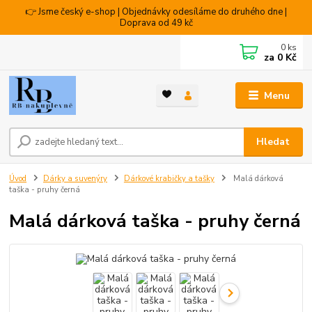
👉 Jsme český e-shop | Objednávky odesíláme do druhého dne |
Doprava od 49 kč
0
ks
za
0 Kč
Menu
Hledat
Úvod
Dárky a suvenýry
Dárkové krabičky a tašky
Malá dárková
taška - pruhy černá
Malá dárková taška - pruhy černá