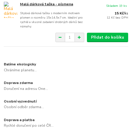
Malá dárková taška - písmena
Skladem 19 ks
Stylová dárková taška s moderním motivem
15 Kč
/
ks
písmen o rozměru 15x14,5x7 cm. Ideální pro
12 Kč
bez DPH
rychlé a vkusné zabalení drobných dárků bez
námahy.
Přidat do košíku
Balíme ekologicky
Chráníme planetu...
Doprava zdarma
Doručení na adresu One...
Osobní vyzvednutí
Osobní odběr zdarma...
Doprava a platba
Rychlé doručení po celé ČR...