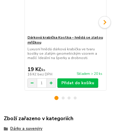
Dárková krabička Kostka – hnědá se zlatou
Dárková kra
mřížkou
Zelená dárko
veselý a pev
Luxusní hnědá dárková krabička ve tvaru
narozeniny, s
kostky se zlatým geometrickým vzorem a
mašlí. Ideální na šperky a drobnosti.
19 Kč
19 Kč
/
ks
/
ks
Skladem > 20 ks
16 Kč
bez DPH
16 Kč
bez D
Přidat do košíku
Zboží zařazeno v kategoriích
Dárky a suvenýry