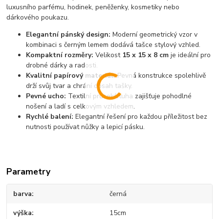
luxusního parfému, hodinek, peněženky, kosmetiky nebo
dárkového poukazu.
Elegantní pánský design:
Moderní geometrický vzor v
kombinaci s černým lemem dodává tašce stylový vzhled.
Kompaktní rozměry:
Velikost
15 x 15 x 8 cm
je ideální pro
drobné dárky a radosti.
Kvalitní papírový materiál:
Pevná konstrukce spolehlivě
drží svůj tvar a chrání obsah tašky.
Pevné ucho:
Textilní průsek/stuha zajišťuje pohodlné
nošení a ladí s celkovým vzhledem.
Rychlé balení:
Elegantní řešení pro každou příležitost bez
nutnosti používat nůžky a lepicí pásku.
Parametry
barva
černá
výška
15cm