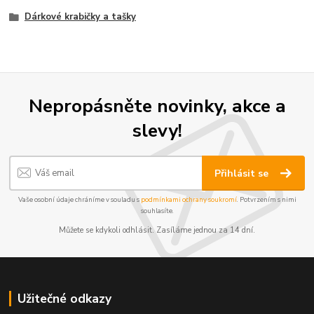
Dárkové krabičky a tašky
Nepropásněte novinky, akce a
slevy!
Přihlásit se
Vaše osobní údaje chráníme v souladu s
podmínkami ochrany soukromí
. Potvrzením s nimi
souhlasíte.
Můžete se kdykoli odhlásit. Zasíláme jednou za 14 dní.
Užitečné odkazy