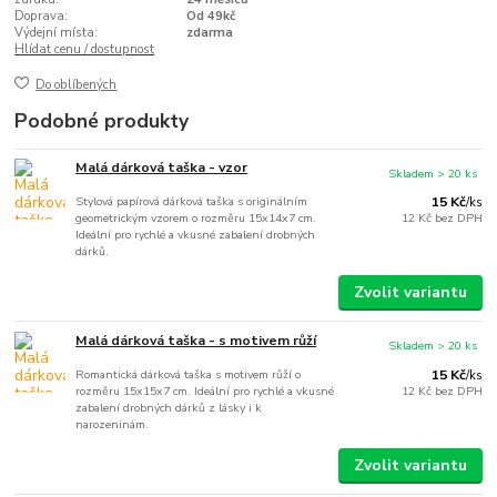
Doprava:
Od 49kč
Výdejní místa:
zdarma
Hlídat cenu / dostupnost
Do oblíbených
Podobné produkty
Malá dárková taška - vzor
Skladem > 20 ks
Stylová papírová dárková taška s originálním
15 Kč
/
ks
geometrickým vzorem o rozměru 15x14x7 cm.
12 Kč
bez DPH
Ideální pro rychlé a vkusné zabalení drobných
dárků.
Zvolit variantu
Malá dárková taška - s motivem růží
Skladem > 20 ks
Romantická dárková taška s motivem růží o
15 Kč
/
ks
rozměru 15x15x7 cm. Ideální pro rychlé a vkusné
12 Kč
bez DPH
zabalení drobných dárků z lásky i k
narozeninám.
Zvolit variantu