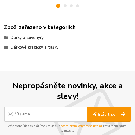
Zboží zařazeno v kategoriích
Dárky a suvenýry
Dárkové krabičky a tašky
Nepropásněte novinky, akce a
slevy!
Přihlásit se
Vaše osobní údaje chráníme v souladu s
podmínkami ochrany soukromí
. Potvrzením s nimi
souhlasíte.