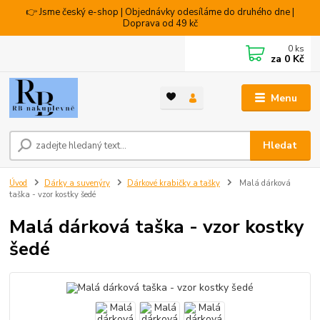
👉 Jsme český e-shop | Objednávky odesíláme do druhého dne |
Doprava od 49 kč
0
ks
za
0 Kč
Menu
Hledat
Úvod
Dárky a suvenýry
Dárkové krabičky a tašky
Malá dárková
taška - vzor kostky šedé
Malá dárková taška - vzor kostky
šedé