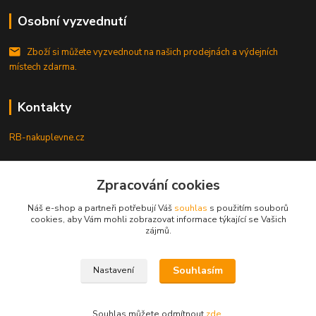
Osobní vyzvednutí
Zboží si můžete vyzvednout na našich prodejnách a výdejních
místech zdarma.
Kontakty
RB-nakuplevne.cz
Zákaznická podpora
Zpracování cookies
+420 222722421
(Po-Pá, 8-17 hod.)
Náš e-shop a partneři potřebují Váš
souhlas
s použitím souborů
cookies, aby Vám mohli zobrazovat informace týkající se Vašich
info@rb-nakuplevne.cz
zájmů.
Souhlasím
Nastavení
Souhlas můžete odmítnout
zde
.