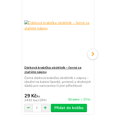
Dárková krabička obdélník – černá se
Dárková krab
zlatými nápisy
zlatou mříž
Černá dárková krabička obdélník s nápisy –
Elegantní stř
ideální na balení šperků, prstenů a drobných
kostky na šp
dárků pro narozeniny či jiné příležitosti.
balení pro na
příležitosti.
29 Kč
19 Kč
/
ks
/
ks
Skladem > 20 ks
24 Kč
bez DPH
16 Kč
bez D
Přidat do košíku