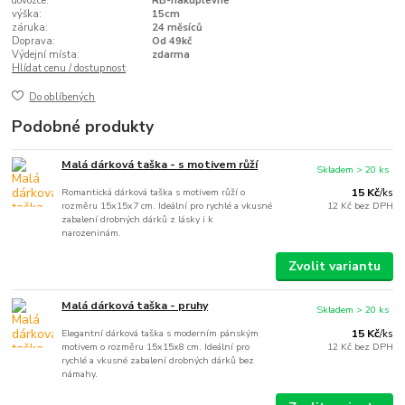
dovozce:
RB-nakuplevne
výška:
15cm
záruka:
24 měsíců
Doprava:
Od 49kč
Výdejní místa:
zdarma
Hlídat cenu / dostupnost
Do oblíbených
Podobné produkty
Malá dárková taška - s motivem růží
Skladem > 20 ks
Romantická dárková taška s motivem růží o
15 Kč
/
ks
rozměru 15x15x7 cm. Ideální pro rychlé a vkusné
12 Kč
bez DPH
zabalení drobných dárků z lásky i k
narozeninám.
Zvolit variantu
Malá dárková taška - pruhy
Skladem > 20 ks
Elegantní dárková taška s moderním pánským
15 Kč
/
ks
motivem o rozměru 15x15x8 cm. Ideální pro
12 Kč
bez DPH
rychlé a vkusné zabalení drobných dárků bez
námahy.