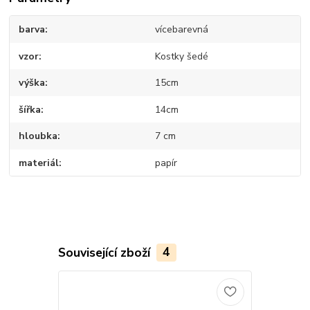
barva
vícebarevná
vzor
Kostky šedé
výška
15cm
šířka
14cm
hloubka
7 cm
materiál
papír
Související zboží
4