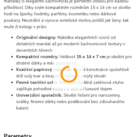
mandaly či elegantní šachovnice) je perfektní volbou pro každou
příležitost. Díky svým kompaktním rozměrům 15 x 14 cm se skvěle
hodí na šperky, hodinky, parfémy, kosmetiku nebo dárkové
poukazy. Neutrální a vysoce estetické motivy potěší jak ženy, tak
muže či kolegy v práci.
Originální designy:
Nabídka elegantních vzorů od
detailních mandal až po moderní šachovnicové textury v
decentních tónech.
Kompaktní rozměry:
Velikost
15 x 14 x 7 cm
je ideální pro
drobné dárky a milé pozornosti.
Kvalitní papírový materiál:
Pevná konstrukce spolehlivě
drží svůj tvar a bezpečně ochrání ukrytý obsah.
Pevné textilní ucho:
Barevně sladěná saténová stuha
zajišťuje pohodlné nošení a dotváří luxusní dojem.
Univerzální společník:
Skvělé řešení pro narozeniny,
svátky, firemní dárky nebo poděkování bez zdlouhavého
balení.
Parametry