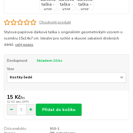
Ohodnotit produkt
Stylová papírová dárková taška s originálním geometrickým vzorem o
rozměru 15x14x7 cm. Ideální pro rychlé a vkusné zabalení drobných
dárků.
celý popis
Dostupnost
Skladem 10 ks
Vzor
15 Kč
/
ks
12 Kč
bez DPH
Přidat do košíku
Číslo produktu:
910-1