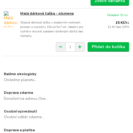
Zvolit variantu
Malá dárková taška - písmena
Skladem 19 ks
Stylová dárková taška s moderním motivem
15 Kč
/
ks
písmen o rozměru 15x14,5x7 cm. Ideální pro
12 Kč
bez DPH
rychlé a vkusné zabalení drobných dárků bez
námahy.
Přidat do košíku
Balíme ekologicky
Chráníme planetu...
Doprava zdarma
Doručení na adresu One...
Osobní vyzvednutí
Osobní odběr zdarma...
Doprava a platba