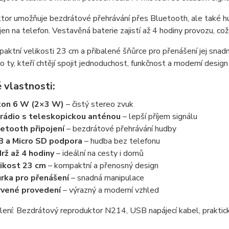
or umožňuje bezdrátové přehrávání přes Bluetooth, ale také hu
jen na telefon. Vestavěná baterie zajistí až 4 hodiny provozu, což
aktní velikosti 23 cm a přibalené šňůrce pro přenášení jej sn
o ty, kteří chtějí spojit jednoduchost, funkčnost a moderní design
 vlastnosti:
kon 6 W (2×3 W)
– čistý stereo zvuk
rádio s teleskopickou anténou
– lepší příjem signálu
etooth připojení
– bezdrátové přehrávání hudby
 a Micro SD podpora
– hudba bez telefonu
rž až 4 hodiny
– ideální na cesty i domů
ikost 23 cm
– kompaktní a přenosný design
rka pro přenášení
– snadná manipulace
vené provedení
– výrazný a moderní vzhled
lení:
Bezdrátový reproduktor N214, USB napájecí kabel, praktic