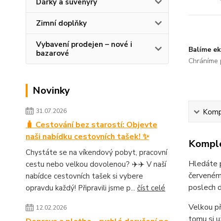
Dárky a suvenýry
Zimní doplňky
Vybavení prodejen – nové i
Balíme ek
bazarové
Chráníme p
Novinky
31.07.2026
Kompl
🧳 Cestování bez starostí: Objevte
naši nabídku cestovních tašek! ✨
Komple
Chystáte se na víkendový pobyt, pracovní
Hledáte 
cestu nebo velkou dovolenou? ✈️✈️ V naší
červeném 
nabídce cestovních tašek si vybere
poslech d
opravdu každý! Připravili jsme p...
číst celé
Velkou př
12.02.2026
tomu si u