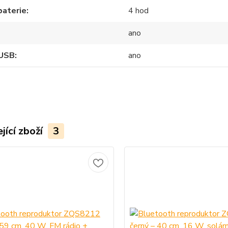
baterie
4 hod
ano
 USB
ano
jící zboží
3