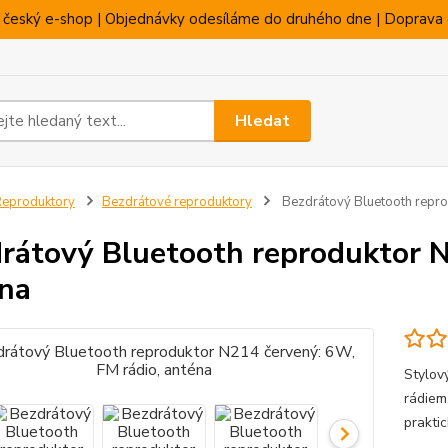
 český e-shop | Objednávky odesíláme do druhého dne | Doprava 
Hledat
eproduktory
Bezdrátové reproduktory
Bezdrátový Bluetooth repro
rátový Bluetooth reproduktor N
na
Stylov
rádiem
prakti