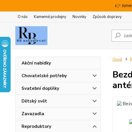
👉 Jsme
O nás
Kamenné prodejny
Novinky
Způsob dopravy
Úvod
R
Akční nabídky
Bezd
Chovatelské potřeby
anté
Svatební doplňky
Dětský svět
Zavazadla
Reproduktory