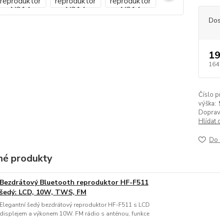
Dos
19
164
Číslo p
výška:
Doprav
Hlídat 
Do 
é produkty
Bezdrátový Bluetooth reproduktor HF-F511
šedý: LCD, 10W, TWS, FM
Elegantní šedý bezdrátový reproduktor HF-F511 s LCD
displejem a výkonem 10W. FM rádio s anténou, funkce