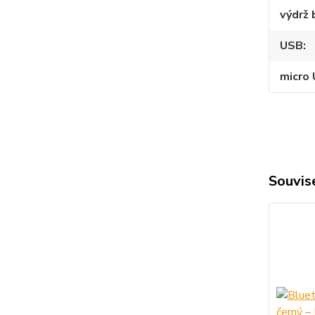
výdrž 
USB
micro
Souvise