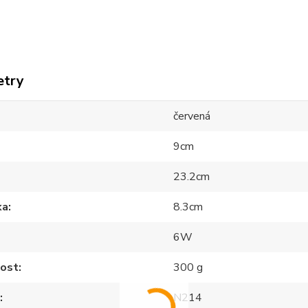
etry
červená
9cm
23.2cm
ka
8.3cm
6W
ost
300 g
N214