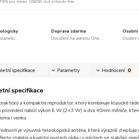
TWS pro stereo, USB/SD slot a Hands-free.
ologicky
Doprava zdarma
Osobní 
lanetu...
Doručení na adresu One...
Osobní o
etní specifikace
Parametry
Hodnocení
0
tní specifikace
praktický a kompaktní reproduktor, který kombinuje klasické r
provedení nabízí výkon 6 W (2×3 W) a dva 40mm měniče, které z
oma i venku.
edností je výsuvná teleskopická anténa, která výrazně zlepšuje
žijete stabilní a kvalitní poslech rádia i v místech se slabším sign