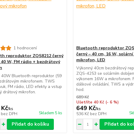
1 hodnocení
Bluetooth reproduktor ZQ
černý – 40 cm, 16 W, solární
th reproduktor ZQS8212 černý
mikrofon, LED
, 40 W, FM rádio + bezdrátový
n
Výkonný 40cm bezdrátový rep
ZQS-4253 se solárním dobíjen
 40W Bluetooth reproduktor (59
výkonem 16W a mikrofonem. F
ezdrátovým mikrofonem. TWS
dálkové ovládání, TWS a výdrž
vuk, FM rádio, LED efekty a vstup
hod.
ý drátový mikrofon.
689 Kč
Ušetříte 40 Kč
(- 6 %)
 Kč
649 Kč
/
ks
/
ks
Skladem 5 ks
Sk
č
bez DPH
536 Kč
bez DPH
Přidat do košíku
Přidat do ko