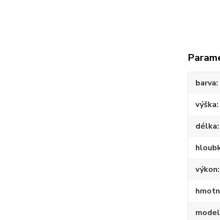
Param
barva
výška
délka
hloub
výkon
hmotn
model