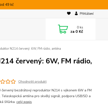
od 49 kč
Přihlášení
0
ks
za
0 Kč
duktor N214 červený: 6W, FM rádio, anténa
214 červený: 6W, FM rádio,
Ohodnotit produkt
ý červený bezdrátový reproduktor N214 s výkonem 6W a FM
. Teleskopická anténa pro skvělý signál, podpora USB/SD a
cká šňůrka.
celý popis