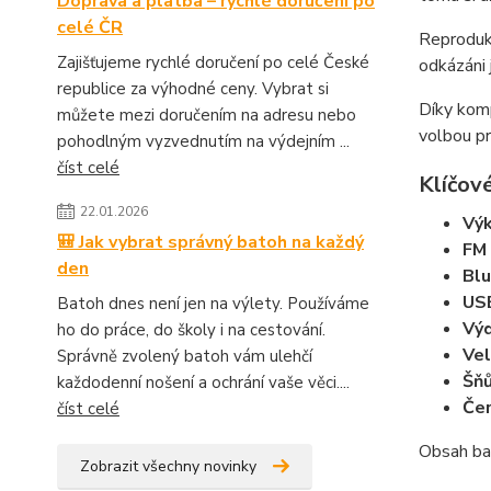
Doprava a platba – rychlé doručení po
celé ČR
Reprodukt
Zajišťujeme rychlé doručení po celé České
odkázáni 
republice za výhodné ceny. Vybrat si
Díky komp
můžete mezi doručením na adresu nebo
volbou pr
pohodlným vyzvednutím na výdejním ...
číst celé
Klíčové
22.01.2026
Vý
🎒 Jak vybrat správný batoh na každý
FM 
den
Blu
USB
Batoh dnes není jen na výlety. Používáme
Výd
ho do práce, do školy i na cestování.
Vel
Správně zvolený batoh vám ulehčí
Šňů
každodenní nošení a ochrání vaše věci....
Čer
číst celé
Obsah ba
Zobrazit všechny novinky