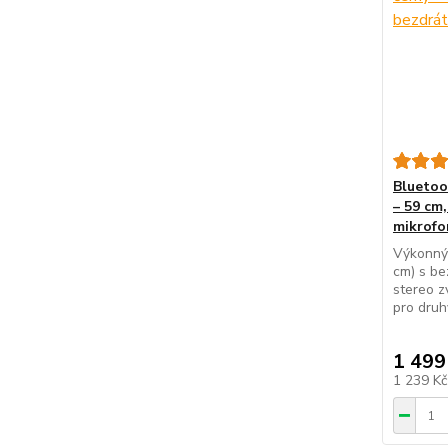
Bluetoo
– 59 cm
mikrofo
Výkonný
cm) s b
stereo z
pro druh
1 499
1 239 K