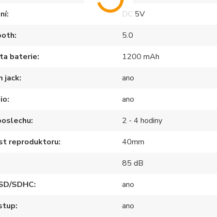
ní
DC 5V
ooth
5.0
ta baterie
1200 mAh
 jack
ano
io
ano
poslechu
2 - 4 hodiny
st reproduktoru
40mm
85 dB
 SD/SDHC
ano
stup
ano