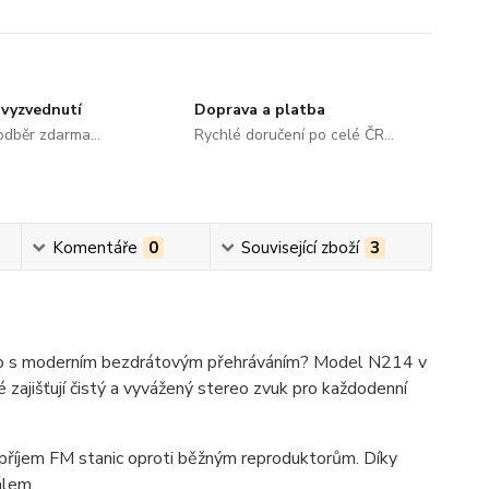
vyzvednutí
Doprava a platba
dběr zdarma...
Rychlé doručení po celé ČR...
Komentáře
0
Související zboží
3
ádio s moderním bezdrátovým přehráváním? Model N214 v
ajišťují čistý a vyvážený stereo zvuk pro každodenní
 příjem FM stanic oproti běžným reproduktorům. Díky
álem.