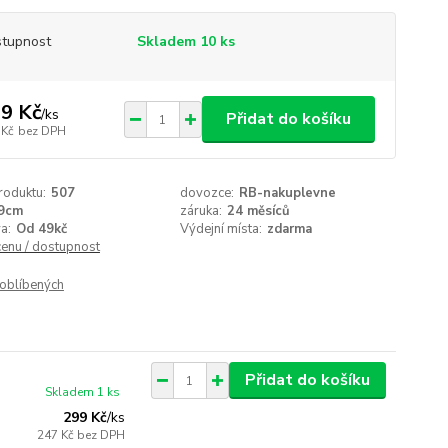
tupnost
Skladem 10 ks
9 Kč
/
ks
Přidat do košíku
 Kč
bez DPH
roduktu:
507
dovozce:
RB-nakuplevne
9cm
záruka:
24 měsíců
a:
Od 49kč
Výdejní místa:
zdarma
cenu / dostupnost
oblíbených
Přidat do košíku
Skladem 1 ks
299 Kč
/
ks
247 Kč
bez DPH