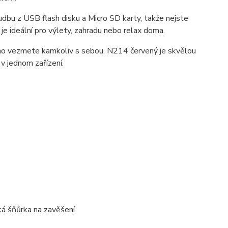
dbu z USB flash disku a Micro SD karty, takže nejste
 je ideální pro výlety, zahradu nebo relax doma.
adno vezmete kamkoliv s sebou. N214 červený je skvělou
 v jednom zařízení.
ká šňůrka na zavěšení