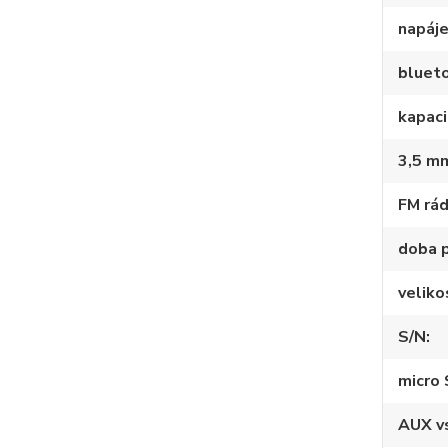
napáje
bluet
kapaci
3,5 mm
FM rád
doba 
veliko
S/N
micro
AUX v