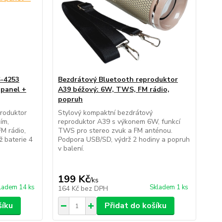
S-4253
Bezdrátový Bluetooth reproduktor
 panel +
A39 béžový: 6W, TWS, FM rádio,
popruh
roduktor
Stylový kompaktní bezdrátový
ím,
reproduktor A39 s výkonem 6W, funkcí
M rádio,
TWS pro stereo zvuk a FM anténou.
 baterie 4
Podpora USB/SD, výdrž 2 hodiny a popruh
v balení.
199 Kč
/
ks
ladem 14 ks
Skladem 1 ks
164 Kč
bez DPH
šíku
Přidat do košíku