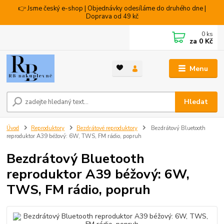
👉 Jsme český e-shop | Objednávky odesíláme do druhého dne |
Doprava od 49 kč
0
ks
za
0 Kč
Menu
Hledat
Úvod
Reproduktory
Bezdrátové reproduktory
Bezdrátový Bluetooth
reproduktor A39 béžový: 6W, TWS, FM rádio, popruh
Bezdrátový Bluetooth
reproduktor A39 béžový: 6W,
TWS, FM rádio, popruh