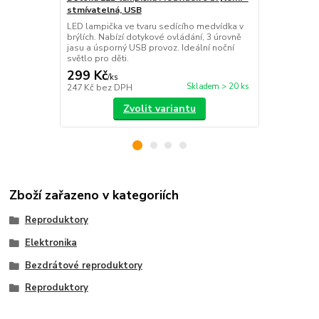
stmívatelná, USB
LED podsvíc
LED lampička ve tvaru sedícího medvídka v
Stylová bezd
brýlích. Nabízí dotykové ovládání, 3 úrovně
milovníky hud
jasu a úsporný USB provoz. Ideální noční
5.0, FM rádi
světlo pro děti.
maximální po
299 Kč
299 Kč
/
ks
/
ks
Skladem > 20 ks
247 Kč
bez DPH
247 Kč
bez 
Zvolit variantu
Zboží zařazeno v kategoriích
Reproduktory
Elektronika
Bezdrátové reproduktory
Reproduktory