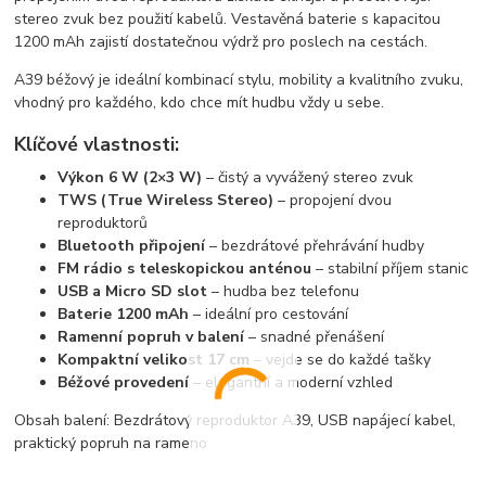
stereo zvuk bez použití kabelů. Vestavěná baterie s kapacitou
1200 mAh zajistí dostatečnou výdrž pro poslech na cestách.
A39 béžový je ideální kombinací stylu, mobility a kvalitního zvuku,
vhodný pro každého, kdo chce mít hudbu vždy u sebe.
Klíčové vlastnosti:
Výkon 6 W (2×3 W)
– čistý a vyvážený stereo zvuk
TWS (True Wireless Stereo)
– propojení dvou
reproduktorů
Bluetooth připojení
– bezdrátové přehrávání hudby
FM rádio s teleskopickou anténou
– stabilní příjem stanic
USB a Micro SD slot
– hudba bez telefonu
Baterie 1200 mAh
– ideální pro cestování
Ramenní popruh v balení
– snadné přenášení
Kompaktní velikost 17 cm
– vejde se do každé tašky
Béžové provedení
– elegantní a moderní vzhled
Obsah balení:
Bezdrátový reproduktor A39, USB napájecí kabel,
praktický popruh na rameno