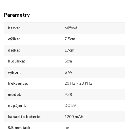
Parametry
barva
béžová
výška
7.5cm
délka
17cm
hloubka
6cm
výkon
6 W
frekvence
20 Hz - 20 KHz
model
A39
napájení
DC 5V
kapacita baterie
1200 mAh
3,5 mm jack
ne