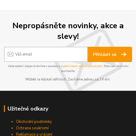
Nepropásněte novinky, akce a
slevy!
Přihlásit se
Vaše osobní údaje chráníme v souladu s
podmínkami ochrany soukromí
. Potvrzením s nimi
souhlasíte.
Můžete se kdykoli odhlásit. Zasíláme jednou za 14 dní.
Užitečné odkazy
Obchodní podmínky
Ochrana soukromí
Reklamace a vrácení