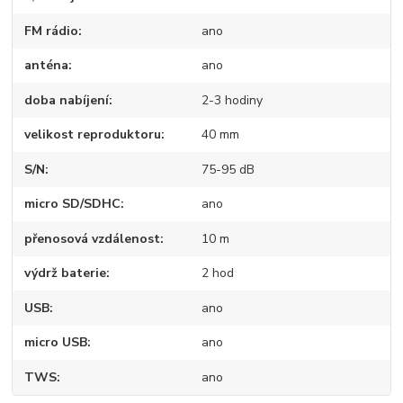
FM rádio
ano
anténa
ano
doba nabíjení
2-3 hodiny
velikost reproduktoru
40 mm
S/N
75-95 dB
micro SD/SDHC
ano
přenosová vzdálenost
10 m
výdrž baterie
2 hod
USB
ano
micro USB
ano
TWS
ano