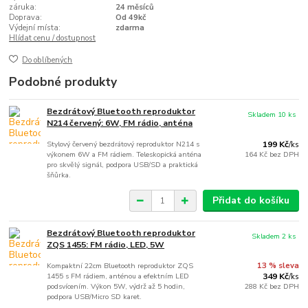
záruka:
24 měsíců
Doprava:
Od 49kč
Výdejní místa:
zdarma
Hlídat cenu / dostupnost
Do oblíbených
Podobné produkty
Bezdrátový Bluetooth reproduktor
Skladem 10 ks
N214 červený: 6W, FM rádio, anténa
Stylový červený bezdrátový reproduktor N214 s
199 Kč
/
ks
výkonem 6W a FM rádiem. Teleskopická anténa
164 Kč
bez DPH
pro skvělý signál, podpora USB/SD a praktická
šňůrka.
Přidat do košíku
Bezdrátový Bluetooth reproduktor
Skladem 2 ks
ZQS 1455: FM rádio, LED, 5W
Kompaktní 22cm Bluetooth reproduktor ZQS
13 % sleva
1455 s FM rádiem, anténou a efektním LED
349 Kč
/
ks
podsvícením. Výkon 5W, výdrž až 5 hodin,
288 Kč
bez DPH
podpora USB/Micro SD karet.