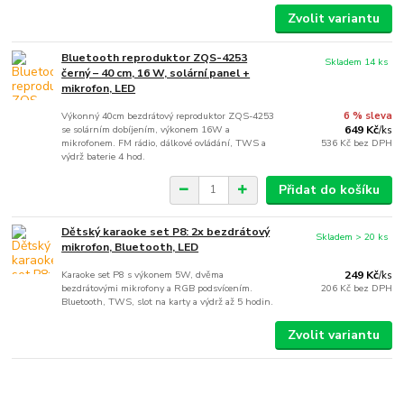
Zvolit variantu
Bluetooth reproduktor ZQS-4253
Skladem 14 ks
černý – 40 cm, 16 W, solární panel +
mikrofon, LED
Výkonný 40cm bezdrátový reproduktor ZQS-4253
6 % sleva
se solárním dobíjením, výkonem 16W a
649 Kč
/
ks
mikrofonem. FM rádio, dálkové ovládání, TWS a
536 Kč
bez DPH
výdrž baterie 4 hod.
Přidat do košíku
Dětský karaoke set P8: 2x bezdrátový
Skladem > 20 ks
mikrofon, Bluetooth, LED
Karaoke set P8 s výkonem 5W, dvěma
249 Kč
/
ks
bezdrátovými mikrofony a RGB podsvícením.
206 Kč
bez DPH
Bluetooth, TWS, slot na karty a výdrž až 5 hodin.
Zvolit variantu