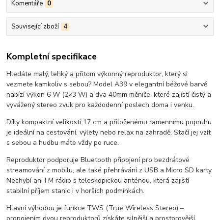
Komentáře
0
Související zboží
4
Kompletní specifikace
Hledáte malý, lehký a přitom výkonný reproduktor, který si
vezmete kamkoliv s sebou? Model A39 v elegantní béžové barvě
nabízí výkon 6 W (2×3 W) a dva 40mm měniče, které zajistí čistý a
vyvážený stereo zvuk pro každodenní poslech doma i venku.
Díky kompaktní velikosti 17 cm a přiloženému ramennímu popruhu
je ideální na cestování, výlety nebo relax na zahradě. Stačí jej vzít
s sebou a hudbu máte vždy po ruce.
Reproduktor podporuje Bluetooth připojení pro bezdrátové
streamování z mobilu, ale také přehrávání z USB a Micro SD karty.
Nechybí ani FM rádio s teleskopickou anténou, která zajistí
stabilní příjem stanic i v horších podmínkách.
Hlavní výhodou je funkce TWS (True Wireless Stereo) –
propojením dvou reproduktorů získáte silnější a prostorovější