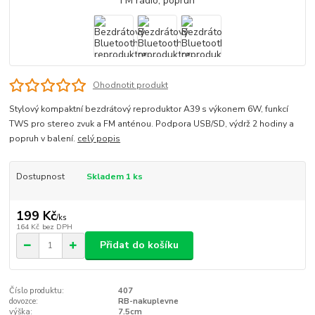
Ohodnotit produkt
Stylový kompaktní bezdrátový reproduktor A39 s výkonem 6W, funkcí
TWS pro stereo zvuk a FM anténou. Podpora USB/SD, výdrž 2 hodiny a
popruh v balení.
celý popis
Dostupnost
Skladem 1 ks
199 Kč
/
ks
164 Kč
bez DPH
Přidat do košíku
Číslo produktu:
407
dovozce:
RB-nakuplevne
výška:
7.5cm