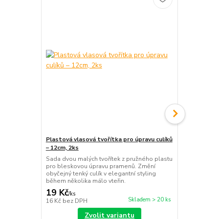
Plastová vlasová tvořítka pro úpravu culíků
Plastová hř
– 12cm, 2ks
– Černá, 14 
Sada dvou malých tvořítek z pružného plastu
Tradiční čer
pro bleskovou úpravu pramenů. Změní
rychlé sepnut
obyčejný tenký culík v elegantní styling
kaskádový cu
během několika málo vteřin.
a nahradí bě
19 Kč
55 Kč
/
ks
/
ks
Skladem > 20 ks
16 Kč
bez DPH
45 Kč
bez D
Zvolit variantu