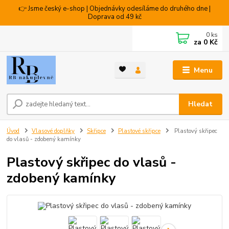
👉 Jsme český e-shop | Objednávky odesíláme do druhého dne |
Doprava od 49 kč
0
ks
za
0 Kč
Menu
Hledat
Úvod
Vlasové doplňky
Skřipce
Plastové skřipce
Plastový skřipec
do vlasů - zdobený kamínky
Plastový skřipec do vlasů -
zdobený kamínky