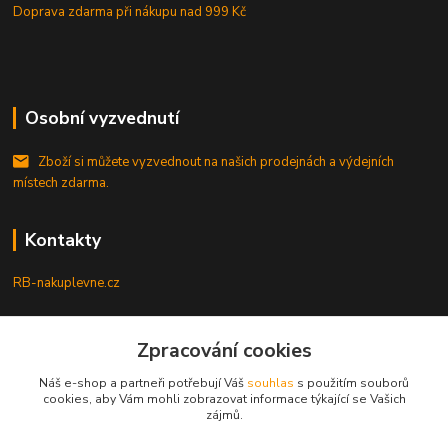
Doprava zdarma při nákupu
nad 999 Kč
Osobní vyzvednutí
Zboží si můžete vyzvednout na našich prodejnách a výdejních
místech zdarma.
Kontakty
RB-nakuplevne.cz
Zákaznická podpora
+420 222722421
Zpracování cookies
(Po-Pá, 8-17 hod.)
Náš e-shop a partneři potřebují Váš
souhlas
s použitím souborů
cookies, aby Vám mohli zobrazovat informace týkající se Vašich
info@rb-nakuplevne.cz
zájmů.