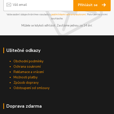
Přihlásit se
Vaše osobní údaje chráníme v souladu s
podmínkami ochrany soukromí
. Potvrzením s nimi
souhlasíte.
Můžete se kdykoli odhlásit. Zasíláme jednou za 14 dní.
Užitečné odkazy
Obchodní podmínky
Ochrana soukromí
Reklamace a vrácení
Možnosti platby
Způsob dopravy
Odstoupení od smlouvy
Doprava zdarma