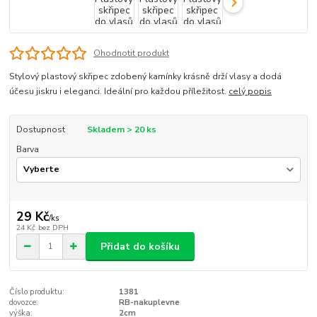
Ohodnotit produkt
Stylový plastový skřipec zdobený kamínky krásně drží vlasy a dodá
účesu jiskru i eleganci. Ideální pro každou příležitost.
celý popis
Dostupnost
Skladem > 20 ks
Barva
29 Kč
/
ks
24 Kč
bez DPH
Přidat do košíku
Číslo produktu:
1381
dovozce:
RB-nakuplevne
výška:
2cm