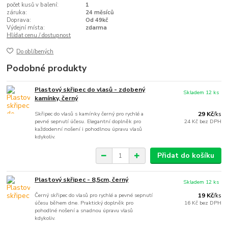
počet kusů v balení:
1
záruka:
24 měsíců
Doprava:
Od 49kč
Výdejní místa:
zdarma
Hlídat cenu / dostupnost
Do oblíbených
Podobné produkty
Plastový skřipec do vlasů - zdobený
Skladem 12 ks
kamínky, černý
Skřipec do vlasů s kamínky černý pro rychlé a
29 Kč
/
ks
pevné sepnutí účesu. Elegantní doplněk pro
24 Kč
bez DPH
každodenní nošení i pohodlnou úpravu vlasů
kdykoliv.
Přidat do košíku
Plastový skřipec - 8,5cm, černý
Skladem 12 ks
Černý skřipec do vlasů pro rychlé a pevné sepnutí
19 Kč
/
ks
účesu během dne. Praktický doplněk pro
16 Kč
bez DPH
pohodlné nošení a snadnou úpravu vlasů
kdykoliv.