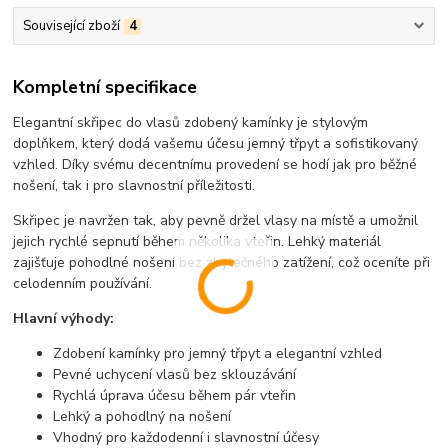
Související zboží
4
Kompletní specifikace
Elegantní skřipec do vlasů zdobený kamínky je stylovým
doplňkem, který dodá vašemu účesu jemný třpyt a sofistikovaný
vzhled. Díky svému decentnímu provedení se hodí jak pro běžné
nošení, tak i pro slavnostní příležitosti.
Skřipec je navržen tak, aby pevně držel vlasy na místě a umožnil
jejich rychlé sepnutí během několika vteřin. Lehký materiál
zajišťuje pohodlné nošení bez zbytečného zatížení, což oceníte při
celodenním používání.
Hlavní výhody:
Zdobení kamínky pro jemný třpyt a elegantní vzhled
Pevné uchycení vlasů bez sklouzávání
Rychlá úprava účesu během pár vteřin
Lehký a pohodlný na nošení
Vhodný pro každodenní i slavnostní účesy