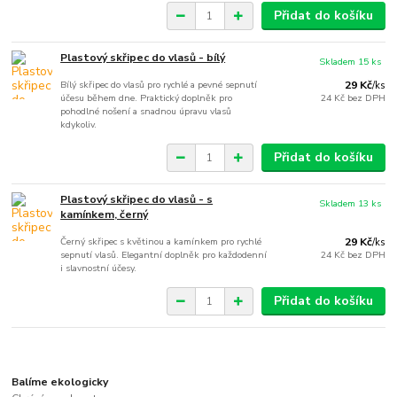
Přidat do košíku
Plastový skřipec do vlasů - bílý
Skladem 15 ks
Bílý skřipec do vlasů pro rychlé a pevné sepnutí
29 Kč
/
ks
účesu během dne. Praktický doplněk pro
24 Kč
bez DPH
pohodlné nošení a snadnou úpravu vlasů
kdykoliv.
Přidat do košíku
Plastový skřipec do vlasů - s
Skladem 13 ks
kamínkem, černý
Černý skřipec s květinou a kamínkem pro rychlé
29 Kč
/
ks
sepnutí vlasů. Elegantní doplněk pro každodenní
24 Kč
bez DPH
i slavnostní účesy.
Přidat do košíku
Balíme ekologicky