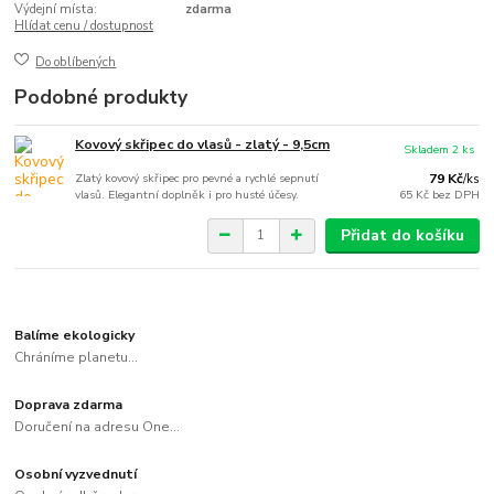
Výdejní místa:
zdarma
Hlídat cenu / dostupnost
Do oblíbených
Podobné produkty
Kovový skřipec do vlasů - zlatý - 9,5cm
Skladem 2 ks
Zlatý kovový skřipec pro pevné a rychlé sepnutí
79 Kč
/
ks
vlasů. Elegantní doplněk i pro husté účesy.
65 Kč
bez DPH
Přidat do košíku
Balíme ekologicky
Chráníme planetu...
Doprava zdarma
Doručení na adresu One...
Osobní vyzvednutí