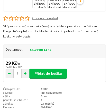
Ohodnotit produkt
Skřipec do vlasů s kamínky černý pro rychlé a pevné sepnutí účesu.
Elegantní doplněk pro každodenní nošení i pohodlnou úpravu vlasů
kdykoliv.
celý popis
Dostupnost
Skladem 12 ks
29 Kč
/
ks
24 Kč
bez DPH
Přidat do košíku
Číslo produktu:
1382
dovozce:
RB-nakuplevne
výška:
2cm
počet kusů v balení:
1
záruka:
24 měsíců
Doprava:
Od 49kč