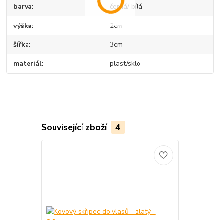
barva
černá/ bílá
výška
2cm
šířka
3cm
materiál
plast/sklo
Související zboží
4