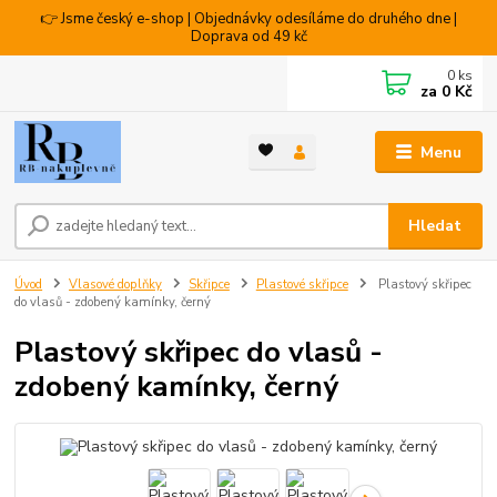
👉 Jsme český e-shop | Objednávky odesíláme do druhého dne |
Doprava od 49 kč
0
ks
za
0 Kč
Menu
Hledat
Úvod
Vlasové doplňky
Skřipce
Plastové skřipce
Plastový skřipec
do vlasů - zdobený kamínky, černý
Plastový skřipec do vlasů -
zdobený kamínky, černý