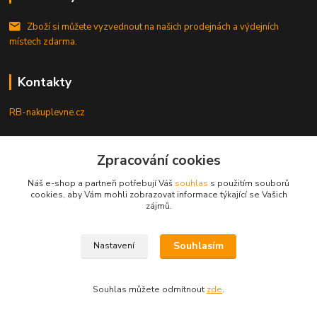
Zboží si můžete vyzvednout na našich prodejnách a výdejních
místech zdarma.
Kontakty
RB-nakuplevne.cz
Zákaznická podpora
Zpracování cookies
+420 222722421
(Po-Pá, 8-17 hod.)
Náš e-shop a partneři potřebují Váš
souhlas
s použitím souborů
cookies, aby Vám mohli zobrazovat informace týkající se Vašich
info@rb-nakuplevne.cz
zájmů.
Souhlasím
Nastavení
Souhlas můžete odmítnout
zde
.
Vytvořeno na
Eshop-rychle.cz