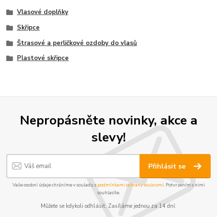
Vlasové doplňky
Skřipce
Štrasové a perličkové ozdoby do vlasů
Plastové skřipce
Nepropásněte novinky, akce a
slevy!
Přihlásit se
Vaše osobní údaje chráníme v souladu s
podmínkami ochrany soukromí
. Potvrzením s nimi
souhlasíte.
Můžete se kdykoli odhlásit. Zasíláme jednou za 14 dní.