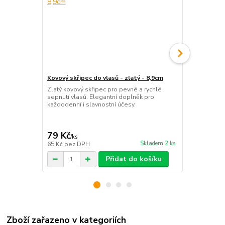
Kovový skřipec do vlasů - zlatý - 8,9cm
Plastový skř
Zlatý kovový skřipec pro pevné a rychlé
Kompaktní če
sepnutí vlasů. Elegantní doplněk pro
a pevné sepn
každodenní i slavnostní účesy.
doplněk pro
kdykoliv bě
79 Kč
19 Kč
/
ks
/
ks
Skladem 2 ks
65 Kč
bez DPH
16 Kč
bez D
Přidat do košíku
Zboží zařazeno v kategoriích