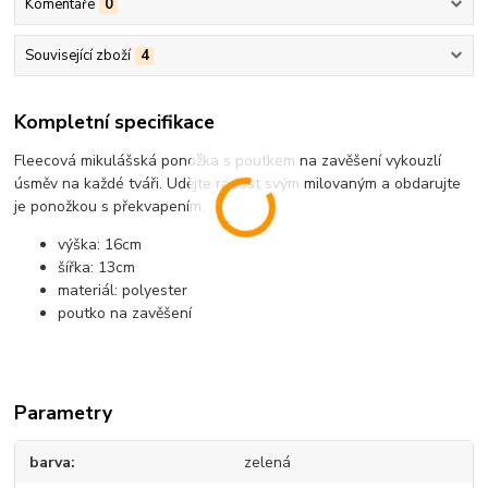
Komentáře
0
Související zboží
4
Kompletní specifikace
Fleecová mikulášská ponožka s poutkem na zavěšení vykouzlí
úsměv na každé tváři. Udějte radost svým milovaným a obdarujte
je ponožkou s překvapením.
výška: 16cm
šířka: 13cm
materiál: polyester
poutko na zavěšení
Parametry
barva
zelená