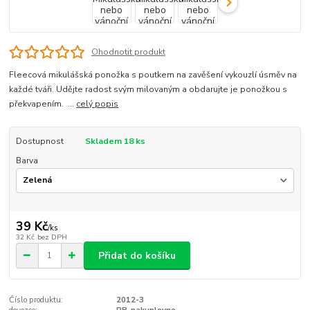
Ohodnotit produkt
Fleecová mikulášská ponožka s poutkem na zavěšení vykouzlí úsměv na
každé tváři. Udějte radost svým milovaným a obdarujte je ponožkou s
překvapením. ...
celý popis
Dostupnost
Skladem 18 ks
Barva
39 Kč
/
ks
32 Kč
bez DPH
Přidat do košíku
Číslo produktu:
2012-3