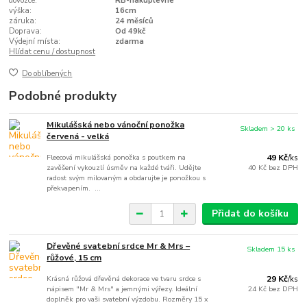
dovozce:
RB-nakuplevne
výška:
16cm
záruka:
24 měsíců
Doprava:
Od 49kč
Výdejní místa:
zdarma
Hlídat cenu / dostupnost
Do oblíbených
Podobné produkty
Mikulášská nebo vánoční ponožka
Skladem > 20 ks
červená - velká
Fleecová mikulášská ponožka s poutkem na
49 Kč
/
ks
zavěšení vykouzlí úsměv na každé tváři. Udějte
40 Kč
bez DPH
radost svým milovaným a obdarujte je ponožkou s
překvapením. ...
Přidat do košíku
Dřevěné svatební srdce Mr & Mrs –
Skladem 15 ks
růžové, 15 cm
Krásná růžová dřevěná dekorace ve tvaru srdce s
29 Kč
/
ks
nápisem "Mr & Mrs" a jemnými výřezy. Ideální
24 Kč
bez DPH
doplněk pro vaši svatební výzdobu. Rozměry 15 x