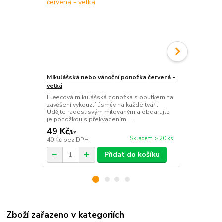
Mikulášská nebo vánoční ponožka červená -
Přívěšek na
velká
Pořiďte si k
motivem a ori
Fleecová mikulášská ponožka s poutkem na
Přívěsek je n
zavěšení vykouzlí úsměv na každé tváři.
bužírky: univ
Udějte radost svým milovaným a obdarujte
je ponožkou s překvapením. ...
49 Kč
99 Kč
/
ks
/
ks
Skladem > 20 ks
40 Kč
bez DPH
82 Kč
bez D
Přidat do košíku
Zboží zařazeno v kategoriích