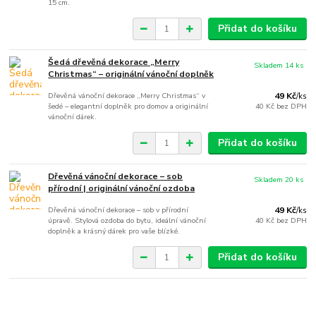
15 cm.
Přidat do košíku
Šedá dřevěná dekorace „Merry
Skladem 14 ks
Christmas“ – originální vánoční doplněk
Dřevěná vánoční dekorace „Merry Christmas“ v
49 Kč
/
ks
šedé – elegantní doplněk pro domov a originální
40 Kč
bez DPH
vánoční dárek.
Přidat do košíku
Dřevěná vánoční dekorace – sob
Skladem 20 ks
přírodní | originální vánoční ozdoba
Dřevěná vánoční dekorace – sob v přírodní
49 Kč
/
ks
úpravě. Stylová ozdoba do bytu, ideální vánoční
40 Kč
bez DPH
doplněk a krásný dárek pro vaše blízké.
Přidat do košíku