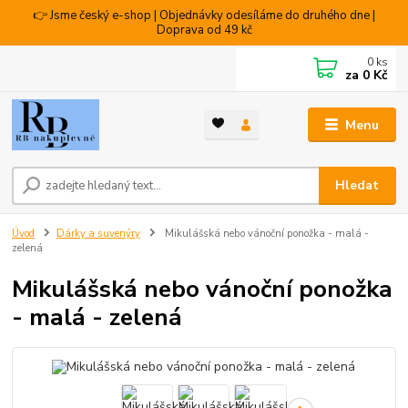
👉 Jsme český e-shop | Objednávky odesíláme do druhého dne |
Doprava od 49 kč
0
ks
za
0 Kč
Menu
Hledat
Úvod
Dárky a suvenýry
Mikulášská nebo vánoční ponožka - malá -
zelená
Mikulášská nebo vánoční ponožka
- malá - zelená