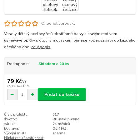
Ohodnotit produkt
Veselý dětský ocelový řetízek stříbrné barvy s hravým motivem
usměvavé opičky s dlouhým ocáskem přinese kopec zábavy do každého
dětského dne.
celý popis
Dostupnost
Skladem > 20 ks
79 Kč
/
ks
65 Kč
bez DPH
Přidat do košíku
Číslo produktu:
617
dovozce:
RB-nakuplevne
záruka:
24 měsíců
Doprava:
Od 49kč
Výdejní místa:
zdarma
Hlídat cenu / dostupnost