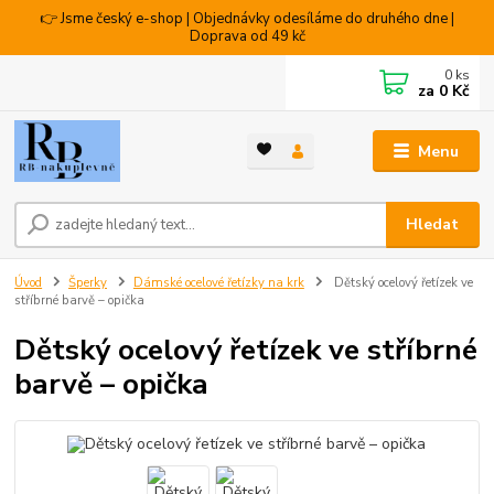
👉 Jsme český e-shop | Objednávky odesíláme do druhého dne |
Doprava od 49 kč
0
ks
za
0 Kč
Menu
Hledat
Úvod
Šperky
Dámské ocelové řetízky na krk
Dětský ocelový řetízek ve
stříbrné barvě – opička
Dětský ocelový řetízek ve stříbrné
barvě – opička