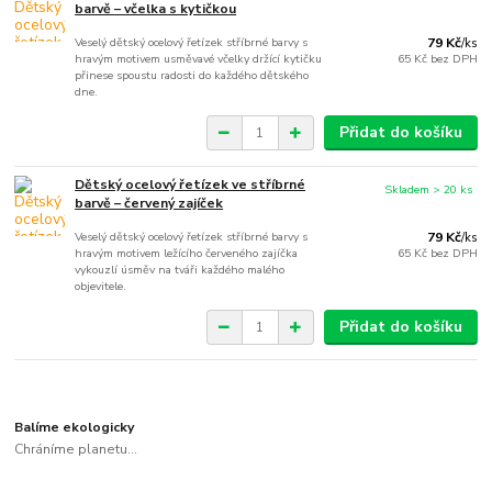
barvě – včelka s kytičkou
Veselý dětský ocelový řetízek stříbrné barvy s
79 Kč
/
ks
hravým motivem usměvavé včelky držící kytičku
65 Kč
bez DPH
přinese spoustu radosti do každého dětského
dne.
Přidat do košíku
Dětský ocelový řetízek ve stříbrné
Skladem > 20 ks
barvě – červený zajíček
Veselý dětský ocelový řetízek stříbrné barvy s
79 Kč
/
ks
hravým motivem ležícího červeného zajíčka
65 Kč
bez DPH
vykouzlí úsměv na tváři každého malého
objevitele.
Přidat do košíku
Balíme ekologicky
Chráníme planetu...