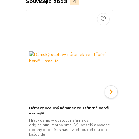
Související zboží
4
Dámský ocelový náramek ve stříbrné barvě
Dámský ocel
– smajlík
– sova
Hravý dámský ocelový náramek s
Elegantní d
originálními motivy smajlíků. Veselý a vysoce
originálním 
odolný doplněk s nastavitelnou délkou pro
šperk s nast
každý den.
každodenní 