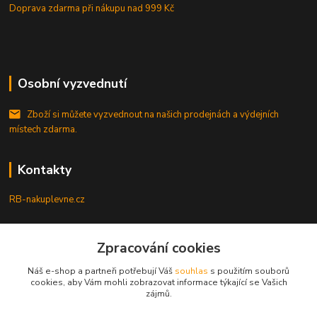
Doprava zdarma při nákupu
nad 999 Kč
Osobní vyzvednutí
Zboží si můžete vyzvednout na našich prodejnách a výdejních
místech zdarma.
Kontakty
RB-nakuplevne.cz
Zákaznická podpora
+420 222722421
Zpracování cookies
(Po-Pá, 8-17 hod.)
Náš e-shop a partneři potřebují Váš
souhlas
s použitím souborů
cookies, aby Vám mohli zobrazovat informace týkající se Vašich
info@rb-nakuplevne.cz
zájmů.