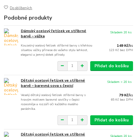
Do oblíbených
Podobné produkty
Dámský ocelový řetízek ve stříbrné
Skladem 20 ks
barvě – vážka
Kouzelný ocelový řetízek stříbrné barvy s křehkou
149 Kč
/
ks
siluetou vážky přinese do vašeho stylu lehkost,
123 Kč
bez DPH
eleganci a jemný dotek přírody.
Přidat do košíku
Dětský ocelový řetízek ve stříbrné
Skladem > 20 ks
barvě – barevná sova s čepicí
Veselý dětský ocelový řetízek stříbrné barvy s
79 Kč
/
ks
hravým motivem barevné sovičky v čepici
65 Kč
bez DPH
rozesměje a rozzáří oči každého malého
parádníka.
Přidat do košíku
Dětský ocelový řetízek ve stříbrné
Skladem 20 ks