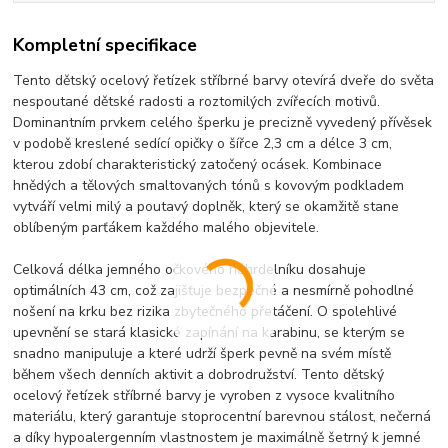
Kompletní specifikace
Tento dětský ocelový řetízek stříbrné barvy otevírá dveře do světa
nespoutané dětské radosti a roztomilých zvířecích motivů.
Dominantním prvkem celého šperku je precizně vyvedený přívěsek
v podobě kreslené sedící opičky o šířce 2,3 cm a délce 3 cm,
kterou zdobí charakteristický zatočený ocásek. Kombinace
hnědých a tělových smaltovaných tónů s kovovým podkladem
vytváří velmi milý a poutavý doplněk, který se okamžitě stane
oblíbeným parťákem každého malého objevitele.
Celková délka jemného očkového náhrdelníku dosahuje
optimálních 43 cm, což zajišťuje bezpečné a nesmírně pohodlné
nošení na krku bez rizika zbytečného přetáčení. O spolehlivé
upevnění se stará klasické zapínání na karabinu, se kterým se
snadno manipuluje a které udrží šperk pevně na svém místě
během všech denních aktivit a dobrodružství. Tento dětský
ocelový řetízek stříbrné barvy je vyroben z vysoce kvalitního
materiálu, který garantuje stoprocentní barevnou stálost, nečerná
a díky hypoalergenním vlastnostem je maximálně šetrný k jemné