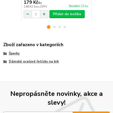
179 Kč
149 Kč
/
ks
/
ks
Skladem 12 ks
148 Kč
bez DPH
123 Kč
bez 
Přidat do košíku
Zboží zařazeno v kategoriích
Šperky
Dámské ocelové řetízky na krk
Nepropásněte novinky, akce a
slevy!