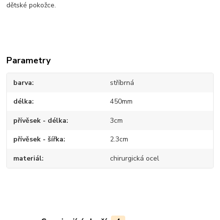
dětské pokožce.
Parametry
barva
stříbrná
délka
450mm
přívěsek - délka
3cm
přívěsek - šířka
2.3cm
materiál
chirurgická ocel