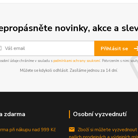
epropásněte novinky, akce a slev
Přihlásit se
osobní údaje chráníme v souladu s
podmínkami ochrany soukromí
. Potvrzením s nimi souhl
Můžete se kdykoli odhlásit. Zasíláme jednou za 14 dní.
a zdarma
Osobní vyzvednutí
rma při nákupu
nad 999 Kč
Zboží si můžete vyzvednout
našich prodejnách a výdejních mí