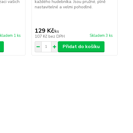
aci vašich
každého hudebníka. Jsou pružné, plně
sti
nastavitelné a velmi pohodlné.
pla
bal
249
Uše
129 Kč
2
/
ks
kladem 1 ks
Skladem 3 ks
107 Kč
bez DPH
18
Přidat do košíku