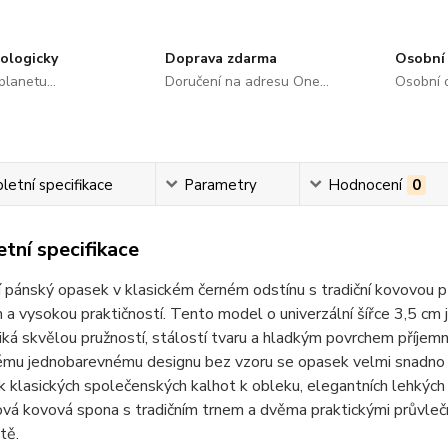
ologicky
Doprava zdarma
Osobní 
lanetu...
Doručení na adresu One...
Osobní o
etní specifikace
Parametry
Hodnocení
0
tní specifikace
í pánský opasek v klasickém černém odstínu s tradiční kovovou 
a vysokou praktičností. Tento model o univerzální šířce 3,5 cm j
iká skvělou pružností, stálostí tvaru a hladkým povrchem příjem
tému jednobarevnému designu bez vzoru se opasek velmi snadno 
 klasických společenských kalhot k obleku, elegantních lehkých 
vá kovová spona s tradičním trnem a dvěma praktickými průvleč
tě.