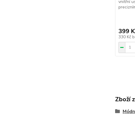
vnitřní 
precizní
399 K
330 Kč
b
Zboží 
Módn