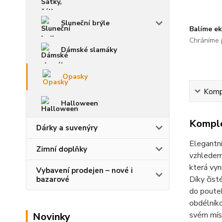
Sluneční brýle
Balíme ek
Chráníme p
Dámské slamáky
Opasky
Kompl
Halloween
Komple
Dárky a suvenýry
Elegantn
Zimní doplňky
vzhledem 
která vyn
Vybavení prodejen – nové i
Díky čis
bazarové
do poutek
obdélníko
svém mís
Novinky