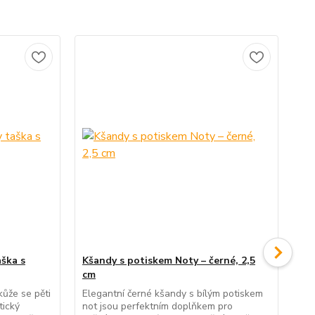
TO
ška s
Kšandy s potiskem Noty – černé, 2,5
Pl
cm
če
kůže se pěti
Elegantní černé kšandy s bílým potiskem
Čer
tický
not jsou perfektním doplňkem pro
prů