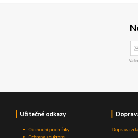
N
Vaše 
Užitečné odkazy
Doprav
Obchodní podmínky
Doprava zda
Ochrana soukromí