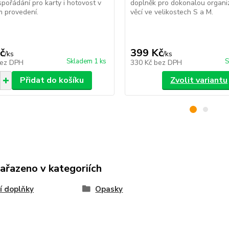
uspořádání pro karty i hotovost v
doplněk pro dokonalou organiz
m provedení.
věcí ve velikostech S a M.
č
399 Kč
/
ks
/
ks
Skladem 1 ks
S
ez DPH
330 Kč
bez DPH
Přidat do košíku
Zvolit variantu
zařazeno v kategoriích
í doplňky
Opasky