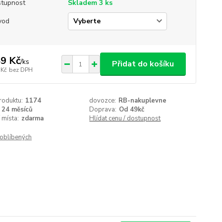
tupnost
Skladem 3 ks
vod
9 Kč
/
ks
Přidat do košíku
 Kč
bez DPH
roduktu:
1174
dovozce:
RB-nakuplevne
24 měsíců
Doprava:
Od 49kč
 místa:
zdarma
Hlídat cenu / dostupnost
oblíbených