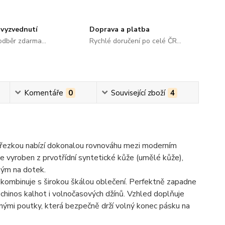
vyzvednutí
Doprava a platba
dběr zdarma...
Rychlé doručení po celé ČR...
Komentáře
0
Související zboží
4
přezkou nabízí dokonalou rovnováhu mezi moderním
e vyroben z prvotřídní syntetické kůže (umělé kůže),
ným na dotek.
kombinuje s širokou škálou oblečení. Perfektně zapadne
chinos kalhot i volnočasových džínů. Vzhled doplňuje
nými poutky, která bezpečně drží volný konec pásku na