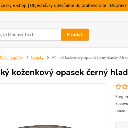
 český e-shop | Objednávky odesíláme do druhého dne | Doprava 
Hledat
ódní doplňky
Opasky
Pánský koženkový opasek černý hladký 3,5 
ký koženkový opasek černý hlad
Elegan
kovovo
nošení