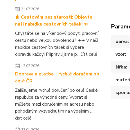
31.07.2026
🧳 Cestování bez starostí: Objevte
naši nabídku cestovních tašek! ✨
Param
Chystáte se na víkendový pobyt, pracovní
cestu nebo velkou dovolenou? ✈️✈️ V naší
barva
nabídce cestovních tašek si vybere
vzor
opravdu každý! Připravili jsme p...
číst celé
12.02.2026
šířka
Doprava a platba – rychlé doručení po
materi
celé ČR
Zajišťujeme rychlé doručení po celé České
spona
republice za výhodné ceny. Vybrat si
můžete mezi doručením na adresu nebo
pohodlným vyzvednutím na výdejním ...
číst celé
22.01.2026