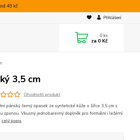
od 49 kč
Přihlášení
0
ks
za
0 Kč
cm
ký 3,5 cm
Ohodnotit produkt
tní pánský černý opasek ze syntetické kůže o šířce 3,5 cm s
u sponou. Vkusný jednobarevný doplněk pro formální i ležérní
.
celý popis