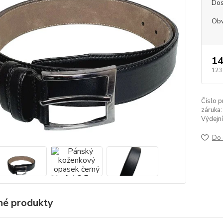
Dos
Ob
14
123
Číslo p
záruka:
Výdejní
Do 
é produkty