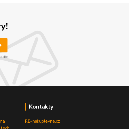
y!
asíte.
Kontakty
 na
RB-nakuplevne.cz
stech