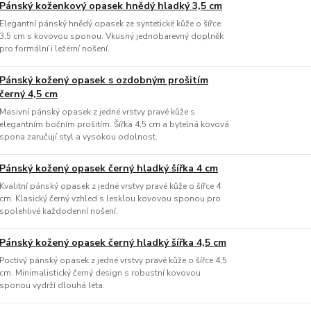
Pánský koženkový opasek hnědý hladký 3,5 cm
Elegantní pánský hnědý opasek ze syntetické kůže o šířce
3,5 cm s kovovou sponou. Vkusný jednobarevný doplněk
pro formální i ležérní nošení.
Pánský kožený opasek s ozdobným prošitím
černý 4,5 cm
Masivní pánský opasek z jedné vrstvy pravé kůže s
elegantním bočním prošitím. Šířka 4,5 cm a bytelná kovová
spona zaručují styl a vysokou odolnost.
Pánský kožený opasek černý hladký šířka 4 cm
Kvalitní pánský opasek z jedné vrstvy pravé kůže o šířce 4
cm. Klasický černý vzhled s lesklou kovovou sponou pro
spolehlivé každodenní nošení.
Pánský kožený opasek černý hladký šířka 4,5 cm
Poctivý pánský opasek z jedné vrstvy pravé kůže o šířce 4,5
cm. Minimalistický černý design s robustní kovovou
sponou vydrží dlouhá léta.