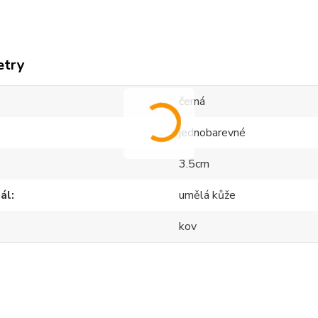
etry
černá
jednobarevné
3.5cm
ál
umělá kůže
kov