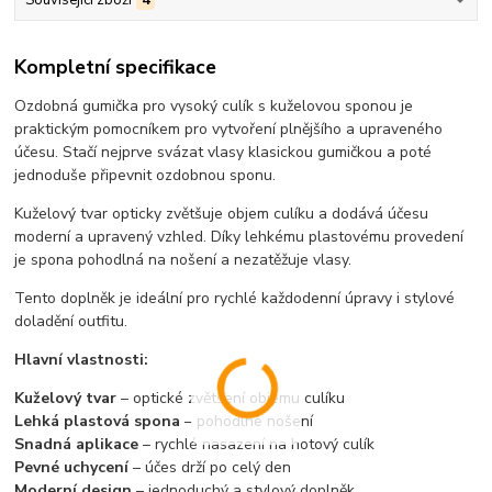
Související zboží
4
Kompletní specifikace
Ozdobná gumička pro vysoký culík s kuželovou sponou je
praktickým pomocníkem pro vytvoření plnějšího a upraveného
účesu. Stačí nejprve svázat vlasy klasickou gumičkou a poté
jednoduše připevnit ozdobnou sponu.
Kuželový tvar opticky zvětšuje objem culíku a dodává účesu
moderní a upravený vzhled. Díky lehkému plastovému provedení
je spona pohodlná na nošení a nezatěžuje vlasy.
Tento doplněk je ideální pro rychlé každodenní úpravy i stylové
doladění outfitu.
Hlavní vlastnosti:
Kuželový tvar
– optické zvětšení objemu culíku
Lehká plastová spona
– pohodlné nošení
Snadná aplikace
– rychlé nasazení na hotový culík
Pevné uchycení
– účes drží po celý den
Moderní design
– jednoduchý a stylový doplněk