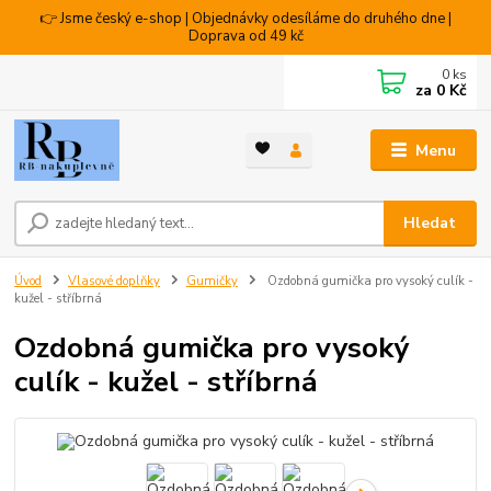
👉 Jsme český e-shop | Objednávky odesíláme do druhého dne |
Doprava od 49 kč
0
ks
za
0 Kč
Menu
Hledat
Úvod
Vlasové doplňky
Gumičky
Ozdobná gumička pro vysoký culík -
kužel - stříbrná
Ozdobná gumička pro vysoký
culík - kužel - stříbrná