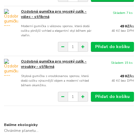
Ozdobná gumička pro vysoký culík -
Skladem 7 ks
válec - stříbrná
Moderní gumička s válcovou sponou, která dodá
49 Kč
/
ks
culíku plnější vzhled a elegantní styl během pár
40 Kč
bez DPH
vteřin.
Přidat do košíku
Ozdobná gumička pro vysoký culík -
Skladem 15 ks
vroubky - stříbrná
Stylová gumička s vroubkovanou sponou, která
49 Kč
/
ks
dodá culíku výraznější objem a moderní vzhled
40 Kč
bez DPH
během okamžiku.
Přidat do košíku
Balíme ekologicky
Chráníme planetu...