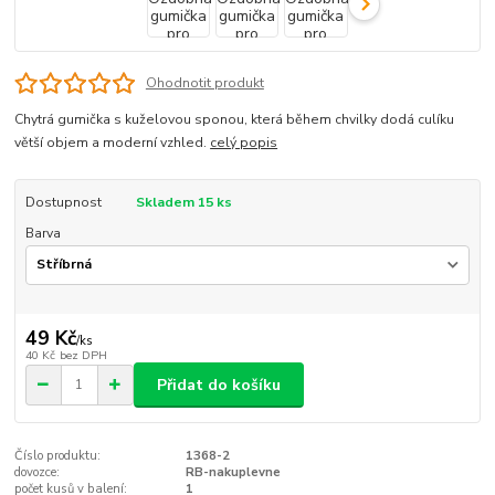
Ohodnotit produkt
Chytrá gumička s kuželovou sponou, která během chvilky dodá culíku
větší objem a moderní vzhled.
celý popis
Dostupnost
Skladem 15 ks
Barva
49 Kč
/
ks
40 Kč
bez DPH
Přidat do košíku
Číslo produktu:
1368-2
dovozce:
RB-nakuplevne
počet kusů v balení:
1