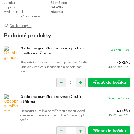
záruka:
24 měsíců
Doprava:
Od 49kč
Výdejní místa:
zdarma
Hlídat cenu / dostupnost
Do oblíbených
Podobné produkty
Ozdobná gumička pro vysoký culík -
Skladem 9 ks
hladká - stříbrná
Elegantní gumička s hladkou sponou dodá culíku
49 Kč
/
ks
upravený vzhled a jemný objem během pár
40 Kč
bez DPH
vteřin.
Přidat do košíku
Ozdobná gumička pro vysoký culík -
Skladem 12 ks
stříbrná
Elegantní gumička se stříbrnou sponou vytvoří
49 Kč
/
ks
dokonale upravený a objemný culík během pár
40 Kč
bez DPH
vteřin.
Přidat do košíku