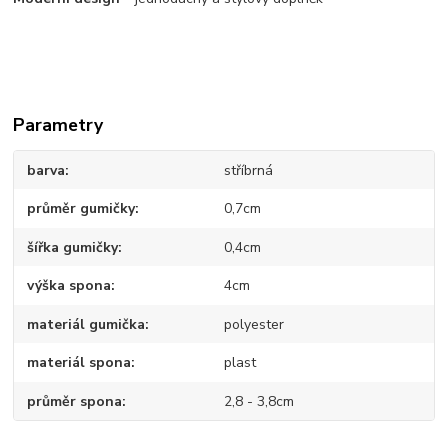
Parametry
barva
stříbrná
průměr gumičky
0,7cm
šířka gumičky
0,4cm
výška spona
4cm
materiál gumička
polyester
materiál spona
plast
průměr spona
2,8 - 3,8cm