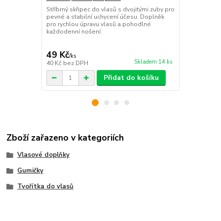
Široká látko
mřížkovým vz
Stříbrný skřipec do vlasů s dvojitými zuby pro
stylový vlas
pevné a stabilní uchycení účesu. Doplněk
nošení.
pro rychlou úpravu vlasů a pohodlné
každodenní nošení.
49 Kč
69 Kč
/
ks
/
ks
Skladem 14 ks
40 Kč
bez DPH
57 Kč
bez D
Přidat do košíku
Zboží zařazeno v kategoriích
Vlasové doplňky
Gumičky
Tvořítka do vlasů