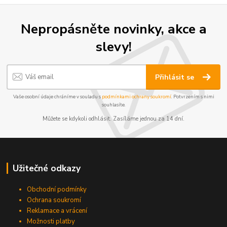
Nepropásněte novinky, akce a
slevy!
Přihlásit se
Vaše osobní údaje chráníme v souladu s
podmínkami ochrany soukromí
. Potvrzením s nimi
souhlasíte.
Můžete se kdykoli odhlásit. Zasíláme jednou za 14 dní.
Užitečné odkazy
Obchodní podmínky
Ochrana soukromí
Reklamace a vrácení
Možnosti platby