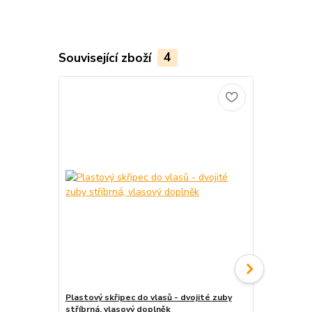
Související zboží
4
Plastový skřipec do vlasů - dvojité zuby
Čelenka do v
stříbrná, vlasový doplněk