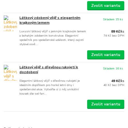
Zvolit variantu
Látkový zdobený vějíř s elegantním
Skladem 15 ks
krajkovým lemem
Luxusní látkový vějíř s jemným krajkovým lemem
89 Kč
/
ks
a bohatým zdobením konstrukce. Elegantní
74 Kč
bez DPH
společník pro společenské události, který zajistí
stylové osvě...
Zvolit variantu
Látkový vějíř s dřevěnou rukojetí k
Skladem 16 ks
dozdobení
Elegantní látkový vějíř s dřevěnou rukojetí je
49 Kč
/
ks
ideálním doplňkem pro horké letní dny i
40 Kč
bez DPH
společenské akce. Vytvořte si z něj unikátní
kousek dle své fan...
Zvolit variantu