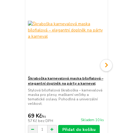
Škraboška karnevalová maska bílofialová –
Dámské čern
elegantní doplněk na párty a karneval
rukavice na 
večernímu o
Stylová bílofialová škraboška – karnevalová
maska pro plesy, maškarní večírky a
Elegantní če
tematické oslavy. Pohodlná a univerzální
s praktickým
velikost.
doplněk, kte
plese i gala
69 Kč
99 Kč
/
ks
/
ks
Skladem 10 ks
57 Kč
bez DPH
82 Kč
bez D
Přidat do košíku