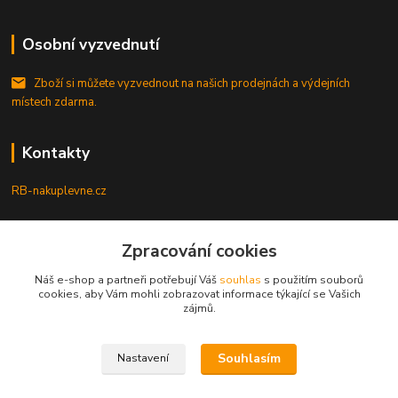
Osobní vyzvednutí
Zboží si můžete vyzvednout na našich prodejnách a výdejních
místech zdarma.
Kontakty
RB-nakuplevne.cz
Zákaznická podpora
+420 222722421
Zpracování cookies
(Po-Pá, 8-17 hod.)
Náš e-shop a partneři potřebují Váš
souhlas
s použitím souborů
cookies, aby Vám mohli zobrazovat informace týkající se Vašich
info@rb-nakuplevne.cz
zájmů.
Souhlasím
Nastavení