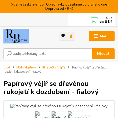
👉 Jsme český e-shop | Objednávky odesíláme do druhého dne |
Doprava od 49 kč
0
ks
za
0 Kč
Menu
Hledat
Úvod
Módní doplňky
Škrabošky, Vějíře
Papírový vějíř se dřevěnou
rukojetí k dozdobení - fialový
Papírový vějíř se dřevěnou
rukojetí k dozdobení - fialový