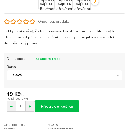
Ohodnotit produkt
Lehký papírový vějíř s bambusovou konstrukcí pro okamžité osvěžení.
Ideální základ pro vlastní tvoření, na svatby nebo jako stylový letní
doplněk.
celý popis
Dostupnost
Skladem 14 ks
Barva
49 Kč
/
ks
40 Kč
bez DPH
Přidat do košíku
Číslo produktu:
623-3