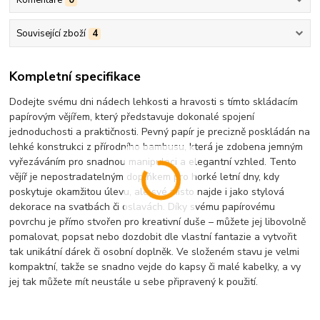
Související zboží
4
Kompletní specifikace
Dodejte svému dni nádech lehkosti a hravosti s tímto skládacím
papírovým vějířem, který představuje dokonalé spojení
jednoduchosti a praktičnosti. Pevný papír je precizně poskládán na
lehké konstrukci z přírodního bambusu, která je zdobena jemným
vyřezáváním pro snadnou manipulaci a elegantní vzhled. Tento
vějíř je nepostradatelným doplňkem pro horké letní dny, kdy
poskytuje okamžitou úlevu, ale své místo najde i jako stylová
dekorace na svatbách či oslavách. Díky svému papírovému
povrchu je přímo stvořen pro kreativní duše – můžete jej libovolně
pomalovat, popsat nebo dozdobit dle vlastní fantazie a vytvořit
tak unikátní dárek či osobní doplněk. Ve složeném stavu je velmi
kompaktní, takže se snadno vejde do kapsy či malé kabelky, a vy
jej tak můžete mít neustále u sebe připravený k použití.