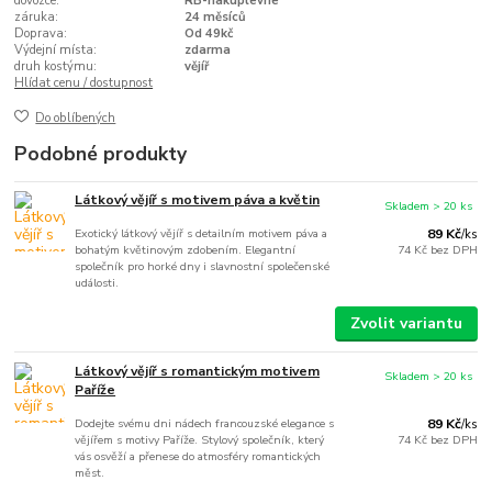
dovozce:
RB-nakuplevne
záruka:
24 měsíců
Doprava:
Od 49kč
Výdejní místa:
zdarma
druh kostýmu:
vějíř
Hlídat cenu / dostupnost
Do oblíbených
Podobné produkty
Látkový vějíř s motivem páva a květin
Skladem > 20 ks
Exotický látkový vějíř s detailním motivem páva a
89 Kč
/
ks
bohatým květinovým zdobením. Elegantní
74 Kč
bez DPH
společník pro horké dny i slavnostní společenské
události.
Zvolit variantu
Látkový vějíř s romantickým motivem
Skladem > 20 ks
Paříže
Dodejte svému dni nádech francouzské elegance s
89 Kč
/
ks
vějířem s motivy Paříže. Stylový společník, který
74 Kč
bez DPH
vás osvěží a přenese do atmosféry romantických
měst.