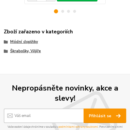
Zboží zařazeno v kategoriích
Módní doplňky
Škrabošky, Vějíře
Nepropásněte novinky, akce a
slevy!
Přihlásit se
Vaše osobní údaje chráníme v souladu s
podmínkami ochrany soukromí
. Potvrzením s nimi