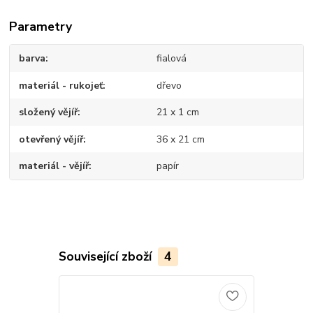
Parametry
barva
fialová
materiál - rukojeť
dřevo
složený vějíř
21 x 1 cm
otevřený vějíř
36 x 21 cm
materiál - vějíř
papír
Související zboží
4