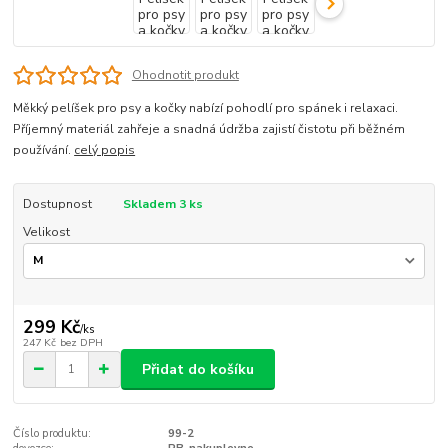
Ohodnotit produkt
Měkký pelíšek pro psy a kočky nabízí pohodlí pro spánek i relaxaci.
Příjemný materiál zahřeje a snadná údržba zajistí čistotu při běžném
používání.
celý popis
Dostupnost
Skladem 3 ks
Velikost
299 Kč
/
ks
247 Kč
bez DPH
Přidat do košíku
Číslo produktu:
99-2