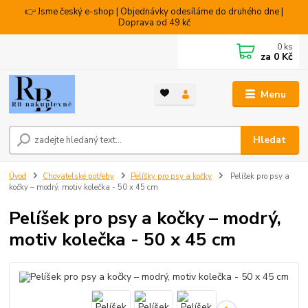
👉 Jsme český e-shop | Objednávky odesíláme do druhého dne |
Doprava od 49 kč
0
ks
za
0 Kč
Menu
Hledat
Úvod
Chovatelské potřeby
Pelíšky pro psy a kočky
Pelíšek pro psy a
kočky – modrý, motiv kolečka - 50 x 45 cm
Pelíšek pro psy a kočky – modrý,
motiv kolečka - 50 x 45 cm