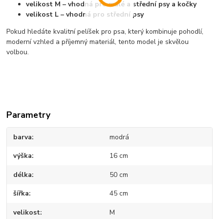
velikost M – vhodná pro malé a střední psy a kočky
velikost L – vhodná pro střední psy
Pokud hledáte kvalitní pelíšek pro psa, který kombinuje pohodlí,
moderní vzhled a příjemný materiál, tento model je skvělou
volbou.
Parametry
barva
modrá
výška
16 cm
délka
50 cm
šířka
45 cm
velikost
M