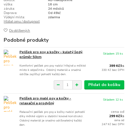
dovozce:
RB-nakuplevne
výška:
16 cm
záruka:
24 měsíců
Doprava:
Od 49kč
Výdejní místa:
zdarma
Hlídat cenu / dostupnost
Do oblíbených
Podobné produkty
Pelíšek pro psy a kočky – kulatý šedý,
Skladem 15 ks
průměr 50cm
Komfortní pelíšek pro psy nabízí hřejivé a měkké
399 Kč
/
ks
místo k odpočinku. Odolný materiál a snadná
330 Kč
bez DPH
údržba zajišťují pohodlí každý den.
Přidat do košíku
Pelíšek pro malé psy a kočky -
Skladem 12 ks
relaxační a prodyšný
cena od
Relaxační pelíšek pro psy a kočky nabízí pohodlí
299 Kč
díky měkké výplni a stabilní kovové konstrukci.
/
ks
cena od
Odolný materiál je snadno udržovatelný každý
247 Kč
bez DPH
den.