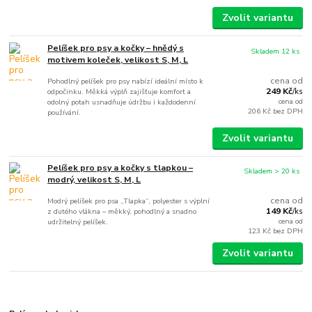
Zvolit variantu
Pelíšek pro psy a kočky – hnědý s
Skladem 12 ks
motivem koleček, velikost S, M, L
cena od
Pohodlný pelíšek pro psy nabízí ideální místo k
249 Kč
odpočinku. Měkká výplň zajišťuje komfort a
/
ks
cena od
odolný potah usnadňuje údržbu i každodenní
206 Kč
bez DPH
používání.
Zvolit variantu
Pelíšek pro psy a kočky s tlapkou –
Skladem > 20 ks
modrý, velikost S, M, L
cena od
Modrý pelíšek pro psa „Tlapka“, polyester s výplní
149 Kč
z dutého vlákna – měkký, pohodlný a snadno
/
ks
cena od
udržitelný pelíšek.
123 Kč
bez DPH
Zvolit variantu