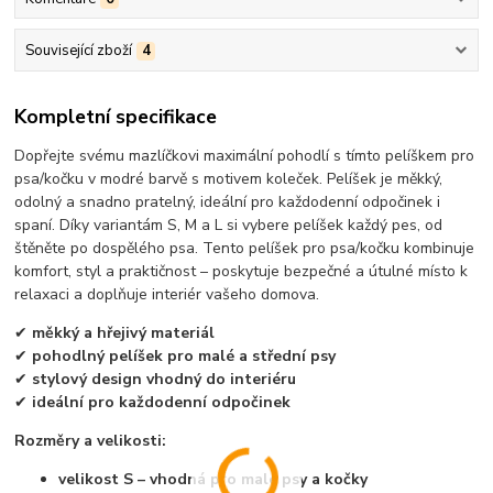
Související zboží
4
Kompletní specifikace
Dopřejte svému mazlíčkovi maximální pohodlí s tímto pelíškem pro
psa/kočku v modré barvě s motivem koleček. Pelíšek je měkký,
odolný a snadno pratelný, ideální pro každodenní odpočinek i
spaní. Díky variantám S, M a L si vybere pelíšek každý pes, od
štěněte po dospělého psa. Tento pelíšek pro psa/kočku kombinuje
komfort, styl a praktičnost – poskytuje bezpečné a útulné místo k
relaxaci a doplňuje interiér vašeho domova.
✔
měkký a hřejivý materiál
✔
pohodlný pelíšek pro malé a střední psy
✔
stylový design vhodný do interiéru
✔
ideální pro každodenní odpočinek
Rozměry a velikosti:
velikost S – vhodná pro malé psy a kočky