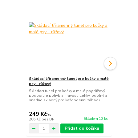
Skládací tříramenný tunel pro kočky a malé
psy – růžový
Interaktivní
Skládací tunel pro kočky a malé psy růžový
Zábavná inte
podporuje pohyb a hravost. Lehký, odolný a
stimuluje lov
snadno skladný pro každodenní zábavu.
myšku v otvor
spokojenou.
249 Kč
159 Kč
/
ks
/
ks
Skladem 12 ks
206 Kč
bez DPH
131 Kč
bez 
Přidat do košíku