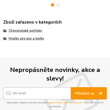
Zboží zařazeno v kategoriích
Chovatelské potřeby
Hračky pro psy a kočky
Nepropásněte novinky, akce a
slevy!
Přihlásit se
Vaše osobní údaje chráníme v souladu s
podmínkami ochrany soukromí
. Potvrzením s nimi
souhlasíte.