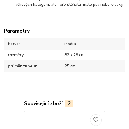
věkových kategorií, ale i pro štěňata, malé psy nebo králíky.
Parametry
barva
modrá
rozměry
82 x 28 cm
průměr tunelu
25 cm
Související zboží
2
Novinka