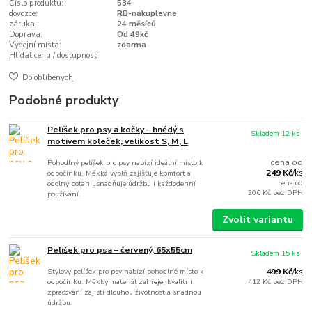
Číslo produktu:
584
dovozce:
RB-nakuplevne
záruka:
24 měsíců
Doprava:
Od 49kč
Výdejní místa:
zdarma
Hlídat cenu / dostupnost
Do oblíbených
Podobné produkty
Pelíšek pro psy a kočky – hnědý s
Skladem 12 ks
motivem koleček, velikost S, M, L
cena od
Pohodlný pelíšek pro psy nabízí ideální místo k
249 Kč
odpočinku. Měkká výplň zajišťuje komfort a
/
ks
cena od
odolný potah usnadňuje údržbu i každodenní
206 Kč
bez DPH
používání.
Zvolit variantu
Pelíšek pro psa – červený, 65x55cm
Skladem 15 ks
Stylový pelíšek pro psy nabízí pohodlné místo k
499 Kč
/
ks
odpočinku. Měkký materiál zahřeje, kvalitní
412 Kč
bez DPH
zpracování zajistí dlouhou životnost a snadnou
údržbu.