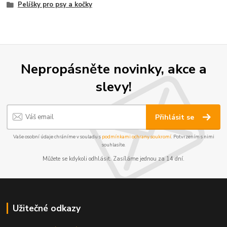
Pelíšky pro psy a kočky
Nepropásněte novinky, akce a
slevy!
Přihlásit se
Vaše osobní údaje chráníme v souladu s
podmínkami ochrany soukromí
. Potvrzením s nimi
souhlasíte.
Můžete se kdykoli odhlásit. Zasíláme jednou za 14 dní.
Užitečné odkazy