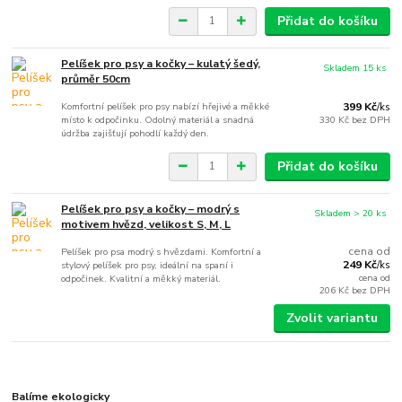
Přidat do košíku
Pelíšek pro psy a kočky – kulatý šedý,
Skladem 15 ks
průměr 50cm
Komfortní pelíšek pro psy nabízí hřejivé a měkké
399 Kč
/
ks
místo k odpočinku. Odolný materiál a snadná
330 Kč
bez DPH
údržba zajišťují pohodlí každý den.
Přidat do košíku
Pelíšek pro psy a kočky – modrý s
Skladem > 20 ks
motivem hvězd, velikost S, M, L
cena od
Pelíšek pro psa modrý s hvězdami. Komfortní a
249 Kč
stylový pelíšek pro psy, ideální na spaní i
/
ks
cena od
odpočinek. Kvalitní a měkký materiál.
206 Kč
bez DPH
Zvolit variantu
Balíme ekologicky