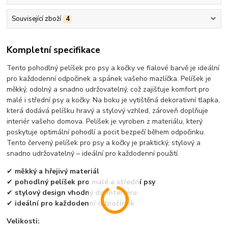
Související zboží
4
Kompletní specifikace
Tento pohodlný pelíšek pro psy a kočky ve fialové barvě je ideální
pro každodenní odpočinek a spánek vašeho mazlíčka. Pelíšek je
měkký, odolný a snadno udržovatelný, což zajišťuje komfort pro
malé i střední psy a kočky. Na boku je vytištěná dekorativní tlapka,
která dodává pelíšku hravý a stylový vzhled, zároveň doplňuje
interiér vašeho domova. Pelíšek je vyroben z materiálu, který
poskytuje optimální pohodlí a pocit bezpečí během odpočinku.
Tento červený pelíšek pro psy a kočky je praktický, stylový a
snadno udržovatelný – ideální pro každodenní použití.
✔
měkký a hřejivý materiál
✔
pohodlný pelíšek pro malé a střední psy
✔
stylový design vhodný do interiéru
✔
ideální pro každodenní odpočinek
Velikosti: