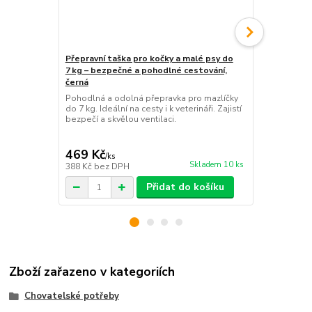
Přepravní taška pro kočky a malé psy do
7 kg – bezpečné a pohodlné cestování,
Interaktivní
černá
Zábavná inte
Pohodlná a odolná přepravka pro mazlíčky
stimuluje lov
do 7 kg. Ideální na cesty i k veterináři. Zajistí
myšku v otvor
bezpečí a skvělou ventilaci.
spokojenou.
469 Kč
159 Kč
/
ks
/
ks
Skladem 10 ks
388 Kč
bez DPH
131 Kč
bez 
Přidat do košíku
Zboží zařazeno v kategoriích
Chovatelské potřeby