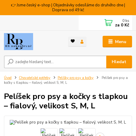
👉 Jsme český e-shop | Objednávky odesíláme do druhého dne |
Doprava od 49 kč
0
ks
za
0 Kč
Menu
Hledat
Úvod
Chovatelské potřeby
Pelíšky pro psy a kočky
Pelíšek pro psy a
kočky s tlapkou – fialový, velikost S, M, L
Pelíšek pro psy a kočky s tlapkou
– fialový, velikost S, M, L