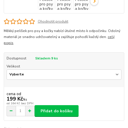
Ohodnotit produkt
Měkký pelíšek pro psy a kočky nabízí útulné místo k odpočinku. Odolný
materiál je snadno udržovatelný a zajišťuje pohodlí každý den.
celý
popis
Dostupnost
Skladem 9 ks
Velikost
cena od
199 Kč
/
ks
od
164 Kč
bez DPH
Přidat do košíku