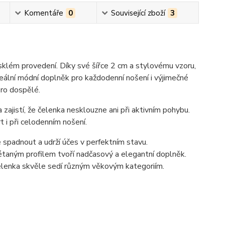
Komentáře
0
Související zboží
3
sklém provedení. Díky své šířce 2 cm a stylovému vzoru,
deální módní doplněk pro každodenní nošení i výjimečné
pro dospělé.
 zajistí, že čelenka nesklouzne ani při aktivním pohybu.
 i při celodenním nošení.
e spadnout a udrží účes v perfektním stavu.
létaným profilem tvoří nadčasový a elegantní doplněk.
 čelenka skvěle sedí různým věkovým kategoriím.