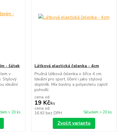
ím - šátek
Látková elastická čelenka - 4cm
zlem v
Pružná látková čelenka o šířce 4 cm.
. Stylový
Ideální pro sport, líčení i jako stylový
ou ideální
doplněk. Mix bavlny a polyesteru zajistí
pohodlí.
cena od
19 Kč
/
ks
cena od
dem > 20 ks
Skladem > 20 ks
16 Kč
bez DPH
Zvolit variantu