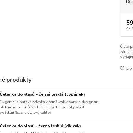
Dos
59
49 
Číslo p
záruka:
Výdejní
Do 
é produkty
Čelenka do vlasů – černá lesklá (copánek)
Elegantní plastová čelenka v černé lesklé barvě s designem
pleteného copu. Šířka 1,3 cm a vnitřní zoubky zajistí
perfektní fixaci a stylový vzhled.
Čelenka do vlasů - černá lesklá (cik cak)