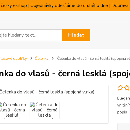
 český e-shop | Objednávky odesíláme do druhého dne | Doprava 
Hledat
lasové doplňky
Čelenky
Čelenka do vlasů - černá lesklá (spojená v
nka do vlasů - černá lesklá (spo
Elegan
vnitřní
popis