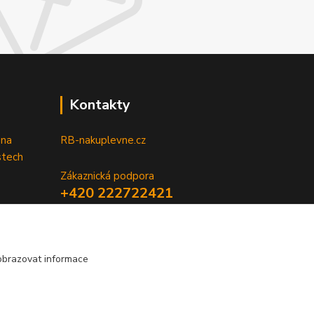
Kontakty
 na
RB-nakuplevne.cz
stech
Zákaznická podpora
+420 222722421
(Po-Pá, 8-17 hod.)
info@rb-nakuplevne.cz
obrazovat informace