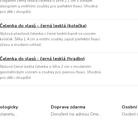
Elegantní černá lesklá čelenka o šířce 2,1 cm s vlnitým
designem a vnitřními zoubky pro perfektní fixaci. Vhodná
pro děti i dospělé.
Čelenka do vlasů – černá lesklá (kolečka)
Stylová plastová čelenka v černé lesklé barvě se vzorem
koleček. Šířka 1,4 cm a vnitřní zoubky zajistí perfektní fixaci
účesu a moderní vzhled.
Čelenka do vlasů - černá lesklá (hradby)
Stylová černá lesklá čelenka o šířce 2 cm s moderním
geometrickým vzorem a zoubky pro pevnou fixaci. Vhodná
pro děti i dospělé.
ologicky
Doprava zdarma
Osobní 
lanetu...
Doručení na adresu One...
Osobní o