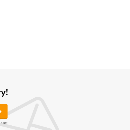
y!
asíte.