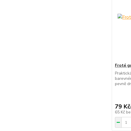
Froté g
Praktick
barevném
pevně drž
79 Kč
65 Kč
be