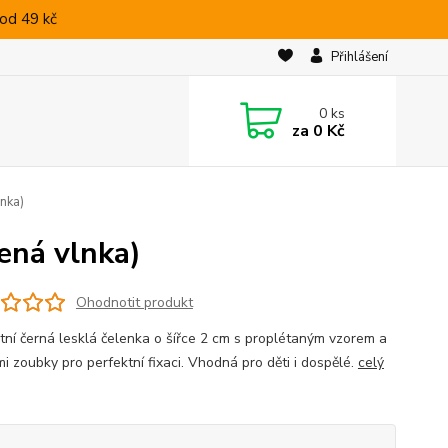
od 49 kč
Přihlášení
0
ks
za
0 Kč
lnka)
jená vlnka)
Ohodnotit produkt
tní černá lesklá čelenka o šířce 2 cm s proplétaným vzorem a
mi zoubky pro perfektní fixaci. Vhodná pro děti i dospělé.
celý