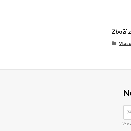
Zboží 
Vlaso
N
Vaše 