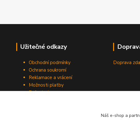
Užitečné odkazy
Doprav
Obchodní podmínky
Doprava zda
Ochrana soukromí
Reklamace a vrácení
Možnosti platby
Způsob dopravy
Odstoupení od smlouvy
Náš e-shop a partn