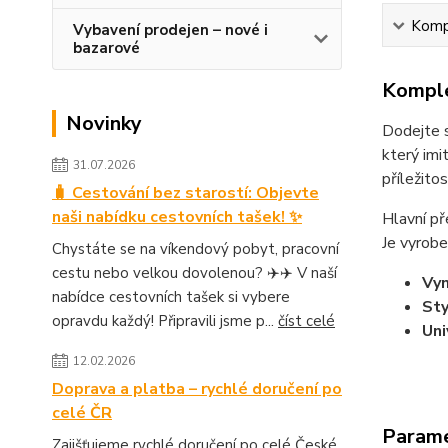
Kompl
Vybavení prodejen – nové i
bazarové
Komple
Novinky
Dodejte s
který imi
31.07.2026
příležito
🧳 Cestování bez starostí: Objevte
naši nabídku cestovních tašek! ✨
Hlavní př
Je vyrobe
Chystáte se na víkendový pobyt, pracovní
cestu nebo velkou dovolenou? ✈️✈️ V naší
Vyn
nabídce cestovních tašek si vybere
Sty
opravdu každý! Připravili jsme p...
číst celé
Uni
12.02.2026
Doprava a platba – rychlé doručení po
celé ČR
Param
Zajišťujeme rychlé doručení po celé České