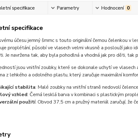
etní specifikace
Parametry
Hodnocení
0
tní specifikace
vému účesu jemný šmrnc s touto originální černou čelenkou v le
tuje proplétání, působí ve vlasech velmi vkusně a poslouží jako i
sti. Je navržena tak, aby byla pohodlná a vhodná jak pro děti, tak 
edností jsou vnitřní zoubky, které se dokonale uchytí ve vlasech a
na z lehkého a odolného plastu, který zaručuje maximální komfort
ikající stabilita
: Malé zoubky na vnitřní straně nedovolí čelenc
lový vzhled
: Černá lesklá barva v kombinaci s plastickým prop
verzální použití
: Obvod 37,5 cm a pružný materiál zaručují, že
etry