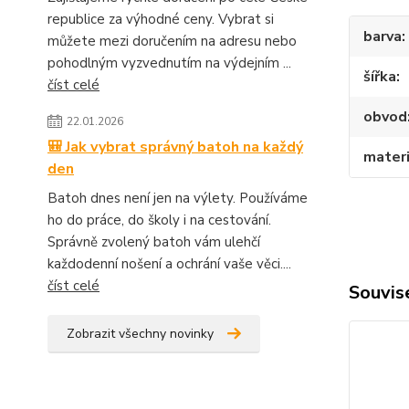
republice za výhodné ceny. Vybrat si
barva
můžete mezi doručením na adresu nebo
pohodlným vyzvednutím na výdejním ...
šířka
číst celé
obvod
22.01.2026
🎒 Jak vybrat správný batoh na každý
materi
den
Batoh dnes není jen na výlety. Používáme
ho do práce, do školy i na cestování.
Správně zvolený batoh vám ulehčí
každodenní nošení a ochrání vaše věci....
číst celé
Souvise
Zobrazit všechny novinky