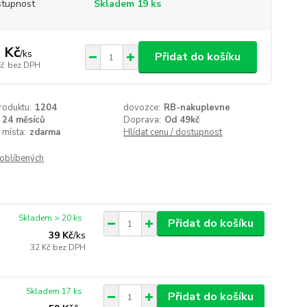
tupnost
Skladem 19 ks
 Kč
/
ks
Přidat do košíku
Kč
bez DPH
roduktu:
1204
dovozce:
RB-nakuplevne
24 měsíců
Doprava:
Od 49kč
 místa:
zdarma
Hlídat cenu / dostupnost
oblíbených
Skladem > 20 ks
Přidat do košíku
39 Kč
/
ks
32 Kč
bez DPH
Skladem 17 ks
Přidat do košíku