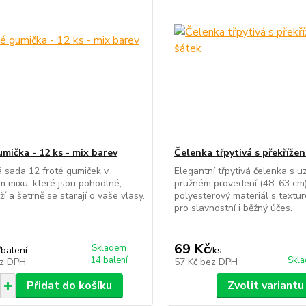
umička - 12 ks - mix barev
Čelenka třpytivá s překřížen
á sada 12 froté gumiček v
Elegantní třpytivá čelenka s u
 mixu, které jsou pohodlné,
pružném provedení (48–63 cm)
í a šetrně se starají o vaše vlasy.
polyesterový materiál s textur
pro slavnostní i běžný účes.
69 Kč
Skladem
/
balení
/
ks
14 balení
Skla
z DPH
57 Kč
bez DPH
Přidat do košíku
Zvolit variantu