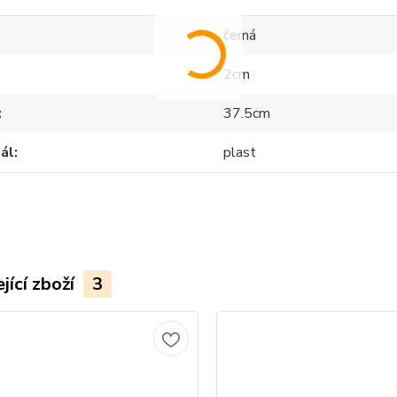
černá
2cm
37.5cm
ál
plast
jící zboží
3