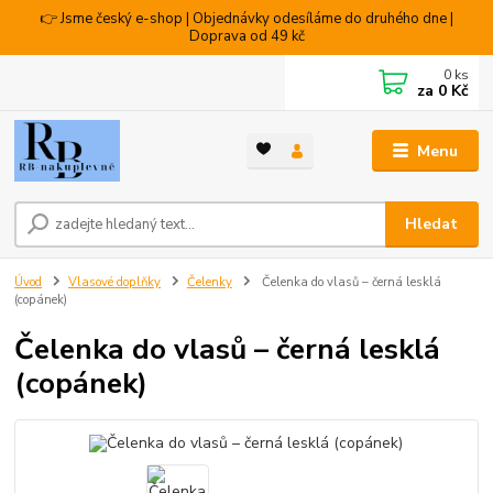
👉 Jsme český e-shop | Objednávky odesíláme do druhého dne |
Doprava od 49 kč
0
ks
za
0 Kč
Menu
Hledat
Úvod
Vlasové doplňky
Čelenky
Čelenka do vlasů – černá lesklá
(copánek)
Čelenka do vlasů – černá lesklá
(copánek)