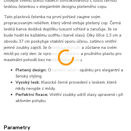
Dodejte svému účesu nádech sofistikovanosti s touto černou
lesklou čelenkou v elegantním designu pleteného copu.
Tato plastová čelenka na první pohled zaujme svým
propracovaným reliéfem, který věrně imituje pletený cop. Černá
lesklá barva dodává doplňku luxusní vzhled a zaručuje, že se
bude hodit ke každému outfitu i barvě vlasů. Díky šířce 1,3 cm a
obvodu 37 cm poskytuje stabilní oporu účesu, zatímco vnitřní
jemné zoubky zajistí, že čelenka neklouže a zůstane na svém
místě po celý den. Je vyrobena z lehkého a pružného plastu pro
maximální pohodlí bez nepříjemného tlaku.
Pletený design:
Originální reliéf copánku pro elegantní a
ženský styling.
Vysoký lesk:
Klasické černé provedení s leskem, které
nikdy nevyjde z módy.
Perfektní fixace:
Vnitřní zoubky udrží vlasy upravené i při
aktivním pohybu.
Parametry