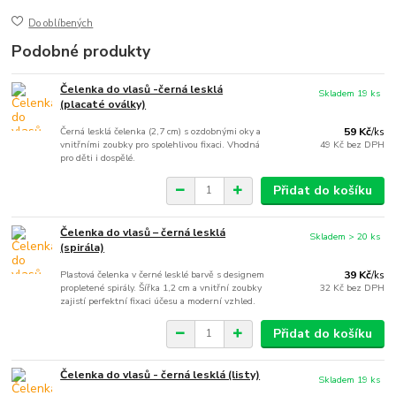
Do oblíbených
Podobné produkty
Čelenka do vlasů -černá lesklá
Skladem 19 ks
(placaté oválky)
Černá lesklá čelenka (2,7 cm) s ozdobnými oky a
59 Kč
/
ks
vnitřními zoubky pro spolehlivou fixaci. Vhodná
49 Kč
bez DPH
pro děti i dospělé.
Přidat do košíku
Čelenka do vlasů – černá lesklá
Skladem > 20 ks
(spirála)
Plastová čelenka v černé lesklé barvě s designem
39 Kč
/
ks
propletené spirály. Šířka 1,2 cm a vnitřní zoubky
32 Kč
bez DPH
zajistí perfektní fixaci účesu a moderní vzhled.
Přidat do košíku
Čelenka do vlasů - černá lesklá (listy)
Skladem 19 ks