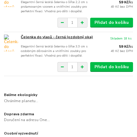
Elegantní černá lesklá čelenka o šířce 2,2 cm s
59 Kč
/
ks
prolamovaným vzorem a vnitřními zoubky pro
49 Kč
bez DPH
perfektní fixaci. Vhodná pro děti i dospělé.
Přidat do košíku
Čelenka do vlasů - černá (ozdobný oka)
Skladem 18 ks
Elegantní černá lesklá čelenka o šířce 3,9 cm s
59 Kč
/
ks
ozdobným děrováním a vnitřními zoubky pro
49 Kč
bez DPH
perfektní fixaci. Vhodná pro děti i dospělé.
Přidat do košíku
Balíme ekologicky
Chráníme planetu...
Doprava zdarma
Doručení na adresu One...
Osobní vyzvednutí