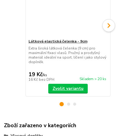
Látková elastická čelenka - 9cm
Plastový skř
bagr černá
Extra široká látková čelenka (9 cm) pro
maximální fixaci vlasů. Pružný a prodyšný
Černý skřipe
materiál ideální na sport, líčení i jako stylový
stabilní uchy
doplněk.
rychlou úpr
každodenní 
19 Kč
29 Kč
/
ks
/
ks
Skladem > 20 ks
16 Kč
bez DPH
24 Kč
bez D
Zvolit variantu
Zboží zařazeno v kategoriích