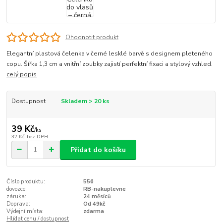
Ohodnotit produkt
Elegantní plastová čelenka v černé lesklé barvě s designem pleteného
copu. Šířka 1,3 cm a vnitřní zoubky zajistí perfektní fixaci a stylový vzhled.
celý popis
Dostupnost
Skladem > 20 ks
39 Kč
/
ks
32 Kč
bez DPH
Přidat do košíku
Číslo produktu:
556
dovozce:
RB-nakuplevne
záruka:
24 měsíců
Doprava:
Od 49kč
Výdejní místa:
zdarma
Hlídat cenu / dostupnost