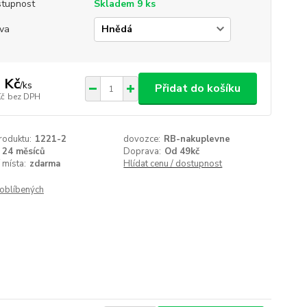
tupnost
Skladem 9 ks
va
 Kč
/
ks
Přidat do košíku
Kč
bez DPH
roduktu:
1221-2
dovozce:
RB-nakuplevne
24 měsíců
Doprava:
Od 49kč
 místa:
zdarma
Hlídat cenu / dostupnost
oblíbených