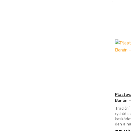
Plastov
Banán –
Tradiční
rychlé s
kaskádov
den a na