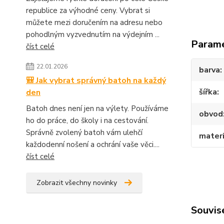
republice za výhodné ceny. Vybrat si
můžete mezi doručením na adresu nebo
pohodlným vyzvednutím na výdejním ...
Param
číst celé
22.01.2026
barva
🎒 Jak vybrat správný batoh na každý
šířka
den
Batoh dnes není jen na výlety. Používáme
obvod
ho do práce, do školy i na cestování.
Správně zvolený batoh vám ulehčí
materi
každodenní nošení a ochrání vaše věci....
číst celé
Zobrazit všechny novinky
Souvise