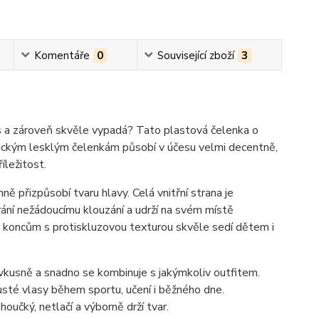
Komentáře
0
Související zboží
3
es a zároveň skvěle vypadá? Tato plastová čelenka o
ickým lesklým čelenkám působí v účesu velmi decentně,
íležitost.
ně přizpůsobí tvaru hlavy. Celá vnitřní strana je
ání nežádoucímu klouzání a udrží na svém místě
 koncům s protiskluzovou texturou skvěle sedí dětem i
vkusně a snadno se kombinuje s jakýmkoliv outfitem.
 husté vlasy během sportu, učení i běžného dne.
oučký, netlačí a výborně drží tvar.