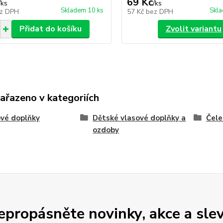
69 Kč
/
ks
/
ks
Skladem 10 ks
Skla
z DPH
57 Kč
bez DPH
Přidat do košíku
Zvolit variantu
zařazeno v kategoriích
vé doplňky
Dětské vlasové doplňky a
Čele
ozdoby
epropásněte novinky, akce a slev