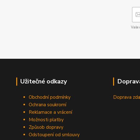
Vaše 
Užitečné odkazy
Doprav
Obchodní podmínky
Doprava zda
Ochrana soukromí
Reklamace a vrácení
Možnosti platby
Způsob dopravy
Odstoupení od smlouvy