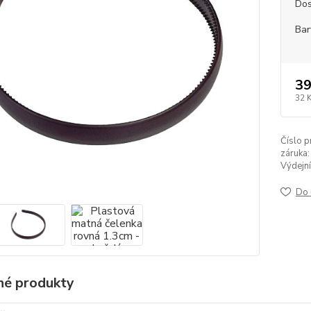
Dos
Bar
39
32 
Číslo p
záruka:
Výdejní
Do 
é produkty