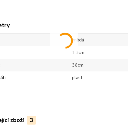
etry
hnědá
1.3cm
36cm
ál
plast
jící zboží
3