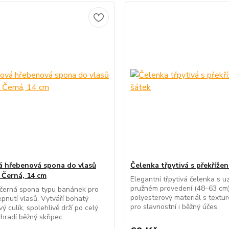
á hřebenová spona do vlasů
Čelenka třpytivá s překřížen
 Černá, 14 cm
Elegantní třpytivá čelenka s u
pružném provedení (48–63 cm)
 černá spona typu banánek pro
polyesterový materiál s textur
epnutí vlasů. Vytváří bohatý
pro slavnostní i běžný účes.
ý culík, spolehlivě drží po celý
hradí běžný skřipec.