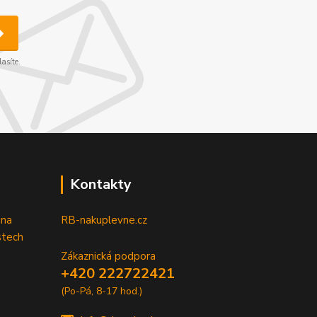
asíte.
Kontakty
 na
RB-nakuplevne.cz
stech
Zákaznická podpora
+420 222722421
(Po-Pá, 8-17 hod.)