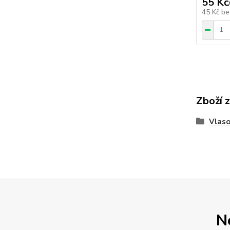
55 Kč
45 Kč
be
Zboží 
Vlaso
N