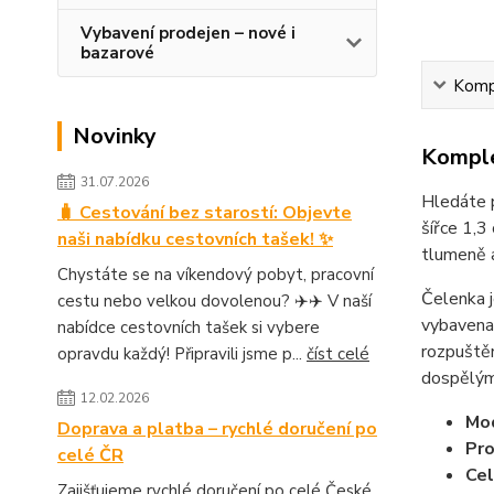
Vybavení prodejen – nové i
bazarové
Kompl
Novinky
Komple
31.07.2026
Hledáte p
🧳 Cestování bez starostí: Objevte
šířce 1,
naši nabídku cestovních tašek! ✨
tlumeně a
Chystáte se na víkendový pobyt, pracovní
Čelenka j
cestu nebo velkou dovolenou? ✈️✈️ V naší
vybavena 
nabídce cestovních tašek si vybere
rozpuště
opravdu každý! Připravili jsme p...
číst celé
dospělým,
12.02.2026
Mod
Doprava a platba – rychlé doručení po
Pro
celé ČR
Cel
Zajišťujeme rychlé doručení po celé České