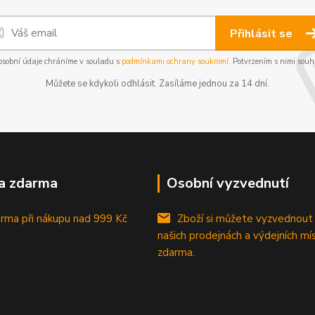
Přihlásit se
osobní údaje chráníme v souladu s
podmínkami ochrany soukromí
. Potvrzením s nimi souhl
Můžete se kdykoli odhlásit. Zasíláme jednou za 14 dní.
a zdarma
Osobní vyzvednutí
rma při nákupu
nad 999 Kč
Zboží si můžete vyzvednout
našich prodejnách a výdejních mí
zdarma.