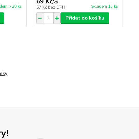
69 Kč
/
ks
dem > 20 ks
Skladem 13 ks
57 Kč
bez DPH
Přidat do košíku
nky
y!