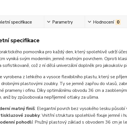
etní specifikace
Parametry
Hodnocení
0
tní specifikace
raktického pomocníka pro každý den, který spolehlivě udrží úč
3 cm vyniká svým moderním, jemně matným povrchem. Oproti klas
 sofistikovaně, což z ní dělá univerzální doplněk pro jakoukoliv př
e vyrobena z lehkého a vysoce flexibilního plastu, který se příjem
drobnými plastovými zoubky. Ty se jemně zapřou do vlasů, zabr
né prameny i ofinu. Díky optimálnímu obvodu 36 cm a zaobleným
 aniž by způsobovala nepříjemné otlaky za ušima.
erní matný finiš
: Elegantní povrch bez vysokého lesku působí 
tiskluzové zoubky
: Vnitřní struktura spolehlivě fixuje jemné i
odenní pohodlí
: Pružný plastový základ s obvodem 36 cm je leh