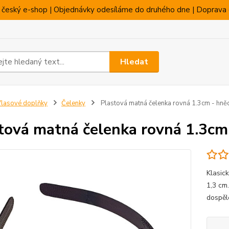
 český e-shop | Objednávky odesíláme do druhého dne | Doprava 
Hledat
lasové doplňky
Čelenky
Plastová matná čelenka rovná 1.3cm - hně
tová matná čelenka rovná 1.3cm
Klasic
1,3 cm.
dospěl