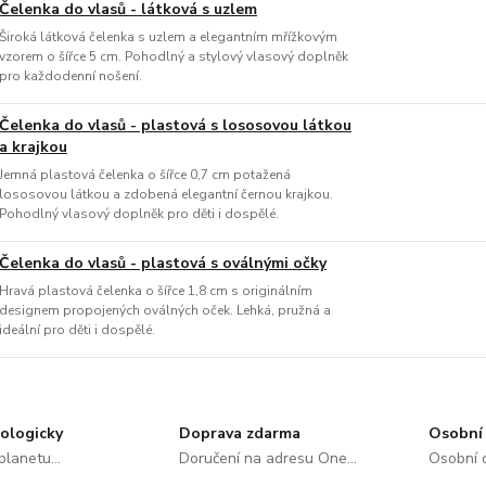
Čelenka do vlasů - látková s uzlem
Široká látková čelenka s uzlem a elegantním mřížkovým
vzorem o šířce 5 cm. Pohodlný a stylový vlasový doplněk
pro každodenní nošení.
Čelenka do vlasů - plastová s lososovou látkou
a krajkou
Jemná plastová čelenka o šířce 0,7 cm potažená
lososovou látkou a zdobená elegantní černou krajkou.
Pohodlný vlasový doplněk pro děti i dospělé.
Čelenka do vlasů - plastová s oválnými očky
Hravá plastová čelenka o šířce 1,8 cm s originálním
designem propojených oválných oček. Lehká, pružná a
ideální pro děti i dospělé.
ologicky
Doprava zdarma
Osobní 
lanetu...
Doručení na adresu One...
Osobní o