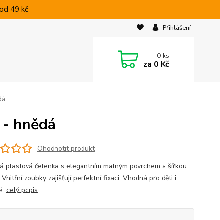
od 49 kč
Přihlášení
0
ks
za
0 Kč
dá
 - hnědá
Ohodnotit produkt
ká plastová čelenka s elegantním matným povrchem a šířkou
 Vnitřní zoubky zajišťují perfektní fixaci. Vhodná pro děti i
é.
celý popis