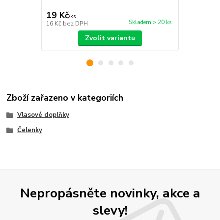
snadnou úpr
19 Kč
49 Kč
/
ks
/
ks
Skladem > 20 ks
16 Kč
bez DPH
40 Kč
bez D
Zvolit variantu
Zboží zařazeno v kategoriích
Vlasové doplňky
Čelenky
Nepropásněte novinky, akce a
slevy!