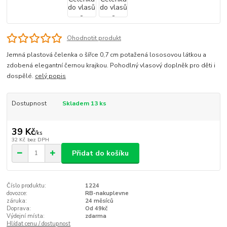
Ohodnotit produkt
Jemná plastová čelenka o šířce 0,7 cm potažená lososovou látkou a
zdobená elegantní černou krajkou. Pohodlný vlasový doplněk pro děti i
dospělé.
celý popis
Dostupnost
Skladem 13 ks
39 Kč
/
ks
32 Kč
bez DPH
Přidat do košíku
Číslo produktu:
1224
dovozce:
RB-nakuplevne
záruka:
24 měsíců
Doprava:
Od 49kč
Výdejní místa:
zdarma
Hlídat cenu / dostupnost