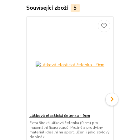
Související zboží
5
Látková elastická čelenka - 9cm
Plastový skř
kosočtverec
Extra široká látková čelenka (9 cm) pro
maximální fixaci vlasů. Pružný a prodyšný
Černý skřipe
materiál ideální na sport, líčení i jako stylový
uchycení úče
doplněk.
praktický dop