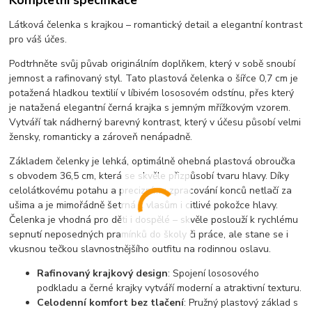
Látková čelenka s krajkou – romantický detail a elegantní kontrast
pro váš účes.
Podtrhněte svůj půvab originálním doplňkem, který v sobě snoubí
jemnost a rafinovaný styl. Tato plastová čelenka o šířce 0,7 cm je
potažená hladkou textilií v líbivém lososovém odstínu, přes který
je natažená elegantní černá krajka s jemným mřížkovým vzorem.
Vytváří tak nádherný barevný kontrast, který v účesu působí velmi
žensky, romanticky a zároveň nenápadně.
Základem čelenky je lehká, optimálně ohebná plastová obroučka
s obvodem 36,5 cm, která se skvěle přizpůsobí tvaru hlavy. Díky
celolátkovému potahu a preciznímu zpracování konců netlačí za
ušima a je mimořádně šetrná k vlasům i citlivé pokožce hlavy.
Čelenka je vhodná pro děti i dospělé – skvěle poslouží k rychlému
sepnutí neposedných pramínků do školy či práce, ale stane se i
vkusnou tečkou slavnostnějšího outfitu na rodinnou oslavu.
Rafinovaný krajkový design
: Spojení lososového
podkladu a černé krajky vytváří moderní a atraktivní texturu.
Celodenní komfort bez tlačení
: Pružný plastový základ s