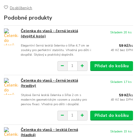
Do oblíbených
Podobné produkty
Čelenka do vlasů - černá lesklá
Skladem 20 ks
(dvojité kolo)
Elegantní černá lesklá čelenka o šířce 4,7 cm se
59 Kč
/
ks
zoubky pro perfektní stabilitu. Vhodná pro děti i
49 Kč
bez DPH
dospělé. Stylový a praktický doplněk.
Přidat do košíku
Čelenka do vlasů - černá lesklá
Skladem 17 ks
(hradby)
Stylová černá lesklá čelenka o šířce 2 cm s
59 Kč
/
ks
moderním geometrickým vzorem a zoubky pro
49 Kč
bez DPH
pevnou fixaci. Vhodná pro děti i dospělé.
Přidat do košíku
Čelenka do vlasů - lesklá černá
Skladem 19 ks
(hladká)