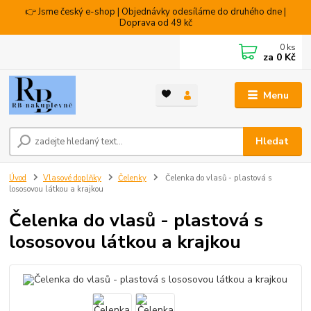
👉 Jsme český e-shop | Objednávky odesíláme do druhého dne |
Doprava od 49 kč
0
ks
za
0 Kč
Menu
Hledat
Úvod
Vlasové doplňky
Čelenky
Čelenka do vlasů - plastová s
lososovou látkou a krajkou
Čelenka do vlasů - plastová s
lososovou látkou a krajkou