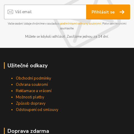
Přihlásit se
Vaše osobní údaje chráníme v souladu s
podmínkami ochrany soukromí
. Potvrzením s nimi
souhlasíte.
Můžete se kdykoli odhlásit. Zasíláme jednou za 14 dní.
Užitečné odkazy
Obchodní podmínky
Ochrana soukromí
Reklamace a vrácení
Možnosti platby
Způsob dopravy
Odstoupení od smlouvy
Doprava zdarma