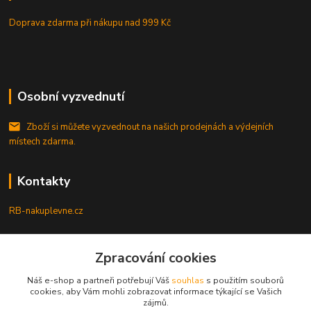
Doprava zdarma při nákupu
nad 999 Kč
Osobní vyzvednutí
Zboží si můžete vyzvednout na našich prodejnách a výdejních
místech zdarma.
Kontakty
RB-nakuplevne.cz
Zákaznická podpora
Zpracování cookies
+420 222722421
(Po-Pá, 8-17 hod.)
Náš e-shop a partneři potřebují Váš
souhlas
s použitím souborů
cookies, aby Vám mohli zobrazovat informace týkající se Vašich
info@rb-nakuplevne.cz
zájmů.