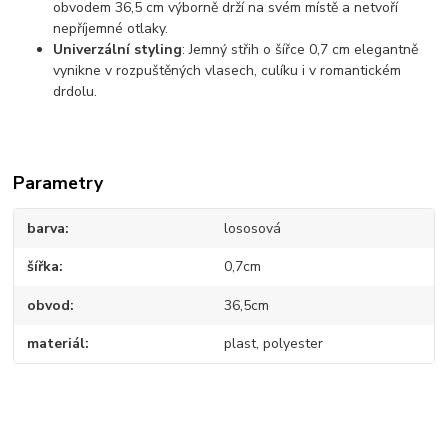
obvodem 36,5 cm výborně drží na svém místě a netvoří
nepříjemné otlaky.
Univerzální styling
: Jemný střih o šířce 0,7 cm elegantně
vynikne v rozpuštěných vlasech, culíku i v romantickém
drdolu.
Parametry
barva
lososová
šířka
0,7cm
obvod
36,5cm
materiál
plast, polyester