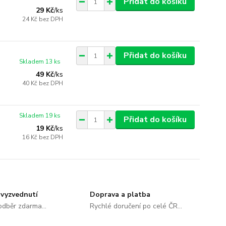
Přidat do košíku
29 Kč
/
ks
24 Kč
bez DPH
Přidat do košíku
Skladem 13 ks
49 Kč
/
ks
40 Kč
bez DPH
Skladem 19 ks
Přidat do košíku
19 Kč
/
ks
16 Kč
bez DPH
vyzvednutí
Doprava a platba
dběr zdarma...
Rychlé doručení po celé ČR...