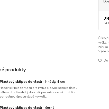
Dos
29
24 
Číslo p
výška:
záruka:
Výdejní
Do 
é produkty
Plastový skřipec do vlasů - hnědý, 4 cm
Hnědý skřipec do vlasů pro rychlé a pevné sepnutí účesu
během dne. Praktický doplněk pro každodenní použití a
pohodlnou úpravu vlasů kdykoliv.
Plastový skřipec do vlasů - černá