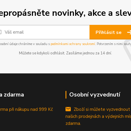
epropásněte novinky, akce a slev
Přihlásit se
osobní údaje chráníme v souladu s
podmínkami ochrany soukromí
. Potvrzením s nimi souhl
Můžete se kdykoli odhlásit. Zasíláme jednou za 14 dní.
a zdarma
Osobní vyzvednutí
rma při nákupu
nad 999 Kč
Zboží si můžete vyzvednout
našich prodejnách a výdejních mí
zdarma.