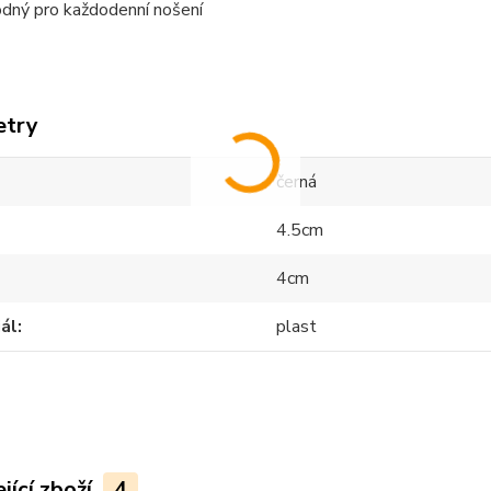
dný pro každodenní nošení
etry
černá
4.5cm
4cm
ál
plast
jící zboží
4