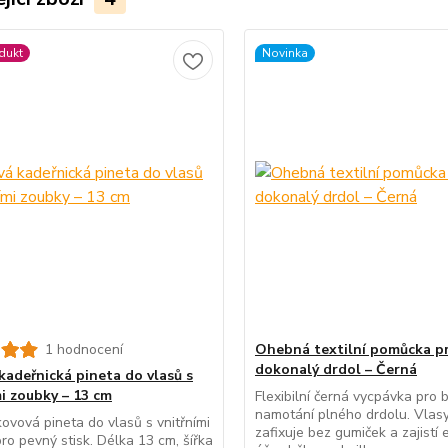
dukt
Novinka
1 hodnocení
Ohebná textilní pomůcka p
dokonalý drdol – Černá
kadeřnická pineta do vlasů s
mi zoubky – 13 cm
Flexibilní černá vycpávka pro 
namotání plného drdolu. Vlasy
ovová pineta do vlasů s vnitřními
zafixuje bez gumiček a zajistí 
ro pevný stisk. Délka 13 cm, šířka