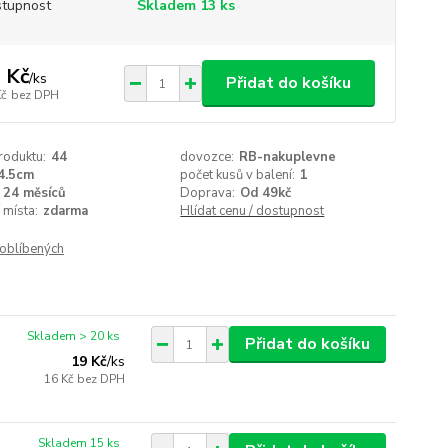
tupnost
Skladem 13 ks
 Kč
/
ks
Přidat do košíku
Kč
bez DPH
roduktu:
44
dovozce:
RB-nakuplevne
4.5cm
počet kusů v balení:
1
24 měsíců
Doprava:
Od 49kč
 místa:
zdarma
Hlídat cenu / dostupnost
oblíbených
Skladem > 20 ks
Přidat do košíku
19 Kč
/
ks
16 Kč
bez DPH
Skladem 15 ks