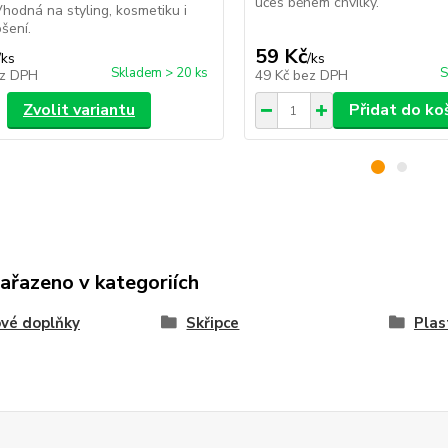
účes během chvilky.
Vhodná na styling, kosmetiku i
šení.
59 Kč
/
ks
/
ks
Skladem > 20 ks
S
z DPH
49 Kč
bez DPH
Zvolit variantu
Přidat do ko
zařazeno v kategoriích
vé doplňky
Skřipce
Plas