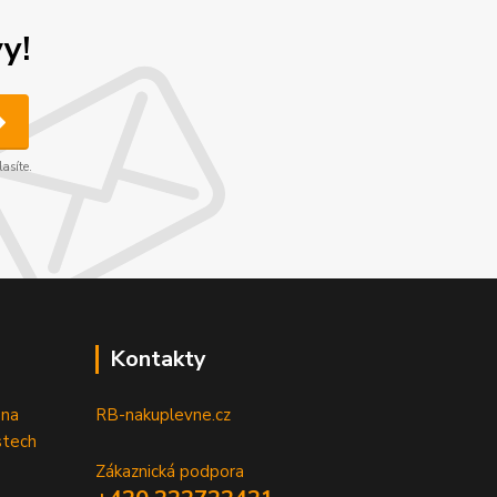
y!
asíte.
Kontakty
 na
RB-nakuplevne.cz
stech
Zákaznická podpora