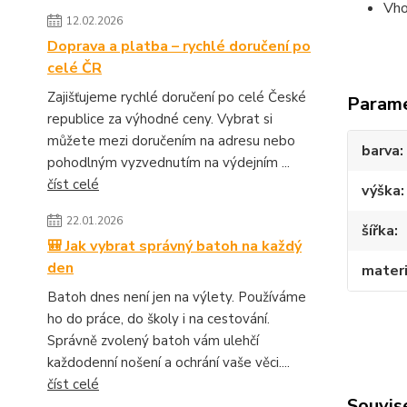
Vho
12.02.2026
Doprava a platba – rychlé doručení po
celé ČR
Zajišťujeme rychlé doručení po celé České
Param
republice za výhodné ceny. Vybrat si
můžete mezi doručením na adresu nebo
barva
pohodlným vyzvednutím na výdejním ...
číst celé
výška
22.01.2026
šířka
🎒 Jak vybrat správný batoh na každý
den
materi
Batoh dnes není jen na výlety. Používáme
ho do práce, do školy i na cestování.
Správně zvolený batoh vám ulehčí
každodenní nošení a ochrání vaše věci....
číst celé
Souvise