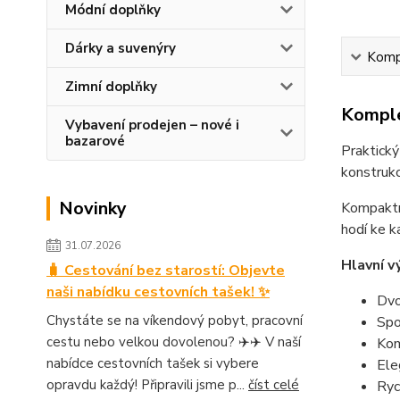
Módní doplňky
Dárky a suvenýry
Kompl
Zimní doplňky
Komple
Vybavení prodejen – nové i
bazarové
Praktický
konstrukc
Novinky
Kompaktní
hodí ke k
31.07.2026
Hlavní v
🧳 Cestování bez starostí: Objevte
naši nabídku cestovních tašek! ✨
Dvo
Chystáte se na víkendový pobyt, pracovní
Spo
cestu nebo velkou dovolenou? ✈️✈️ V naší
Kom
nabídce cestovních tašek si vybere
Ele
opravdu každý! Připravili jsme p...
číst celé
Ryc