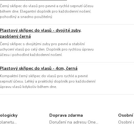
Černý skřipec do vlasů pro pevné a rychlé sepnutí účesu
během dne. Elegantní doplněk pro každodenní nošení,
pohodlný a snadno použitelný.
Plastový skřipec do vlasů - dvojité zuby,
zaoblený černá
Černý skřipec s dvojitými zuby pro pevné a stabilní
uchycení vlasů po celý den. Doplněk pro rychlou úpravu
účesu i pohodlné každodenní nošení.
Plastový skřipec do vlasů - 4cm, černá
Kompaktní černý skřipec do vlasů pro rychlé a pevné
sepnutí účesu. Lehký a praktický doplněk pro každodenní
úpravu vlasů kdykoliv během dne.
ologicky
Doprava zdarma
Osobní 
lanetu...
Doručení na adresu One...
Osobní o