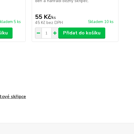
den a nahradí běžný skřipec.
55 Kč
59
/
ks
kladem 5 ks
Skladem 10 ks
45 Kč
bez DPH
49
šíku
Přidat do košíku
tové skřipce