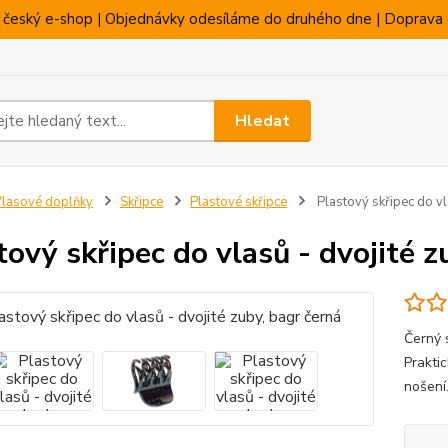
 český e-shop | Objednávky odesíláme do druhého dne | Doprava 
Hledat
lasové doplňky
Skřipce
Plastové skřipce
Plastový skřipec do vl
tový skřipec do vlasů - dvojité z
Černý s
Prakti
nošení