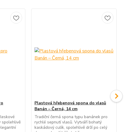
ro
Plastová hřebenová spona do vlasů
Čel
Banán – Černá, 14 cm
Jem
zdo
bleskové
Tradiční černá spona typu banánek pro
per
 spolehlivě
rychlé sepnutí vlasů. Vytváří bohatý
pro
elegantní
kaskádový culík, spolehlivě drží po celý