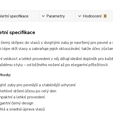
etní specifikace
Parametry
Hodnocení
0
tní specifikace
 černý skřipec do vlasů s dvojitými zuby je navržený pro pevné a
i lépe drží vlasy a zabraňuje jejich sklouzávání, takže účes zůst
 velikost a lehké provedení z něj dělají ideální doplněk pro každ
aždému stylu – od běžného nošení až po elegantní příležitosti.
ýhody:
jité zuby pro pevnější a stabilnější uchycení
lehlivé držení účesu po celý den
paktní a lehké provedení
gantní černý design
hlá a snadná úprava vlasů