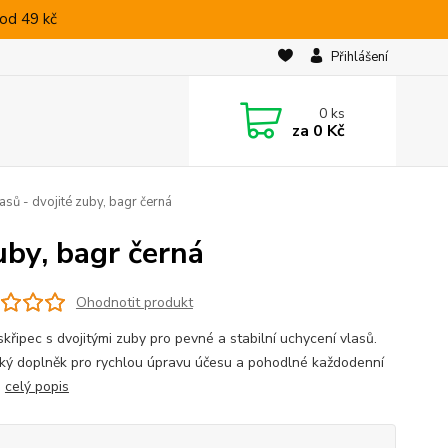
od 49 kč
Přihlášení
0
ks
za
0 Kč
asů - dvojité zuby, bagr černá
uby, bagr černá
Ohodnotit produkt
křipec s dvojitými zuby pro pevné a stabilní uchycení vlasů.
cký doplněk pro rychlou úpravu účesu a pohodlné každodenní
.
celý popis